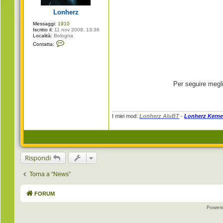
g
i
Lonherz
o
Messaggi:
1910
Iscritto il:
11 nov 2008, 13:36
Località:
Bologna
C
Contatta:
o
n
t
a
t
t
a
Per seguire megli
L
o
n
h
e
I miei mod:
Lonherz AluBT
-
Lonherz Kerne
r
z
Rispondi
Torna a “News”
FORUM
Power