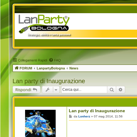
Collegamenti Rapidi
FAQ
FORUM
LanpartyBologna
News
Lan party di Inaugurazione
Cerca
Ricerca
Rispondi
Lan party di Inaugurazione
M
da
Lonherz
»
07 mag 2014, 11:56
e
s
s
a
g