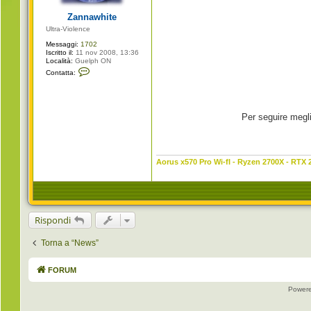
g
i
Zannawhite
o
Ultra-Violence
Messaggi:
1702
Iscritto il:
11 nov 2008, 13:36
Località:
Guelph ON
C
Contatta:
o
n
t
a
t
Per seguire megli
t
a
Z
a
n
n
Aorus x570 Pro Wi-fI - Ryzen 2700X - RTX 
a
w
h
i
t
e
Rispondi
Torna a “News”
FORUM
Power