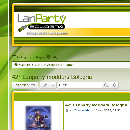
Collegamenti Rapidi
FAQ
FORUM
LanpartyBologna
News
42° Lanparty modders Bologna
Cerca
Ricerca
Rispondi
42° Lanparty modders Bologna
M
da
Zannawhite
»
19 mar 2014, 23:57
e
s
s
a
g