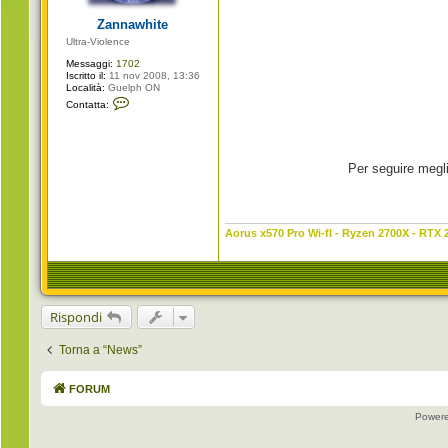
g
i
Zannawhite
o
Ultra-Violence
Messaggi:
1702
Iscritto il:
11 nov 2008, 13:36
Località:
Guelph ON
C
Contatta:
o
n
t
a
t
Per seguire megli
t
a
Z
a
n
n
Aorus x570 Pro Wi-fI - Ryzen 2700X - RTX 
a
w
h
i
t
e
Rispondi
Torna a “News”
FORUM
Power