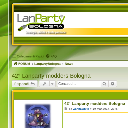
Collegamenti Rapidi
FAQ
FORUM
LanpartyBologna
News
42° Lanparty modders Bologna
Cerca
Ricerca
Rispondi
42° Lanparty modders Bologna
M
da
Zannawhite
»
19 mar 2014, 23:57
e
s
s
a
g