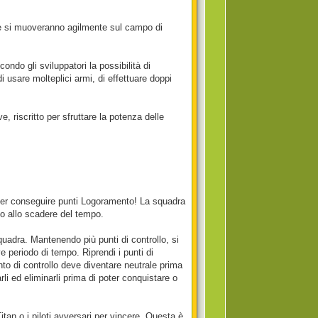
che si muoveranno agilmente sul campo di
ondo gli sviluppatori la possibilità di
di usare molteplici armi, di effettuare doppi
 riscritto per sfruttare la potenza delle
o per conseguire punti Logoramento! La squadra
to allo scadere del tempo.
quadra. Mantenendo più punti di controllo, si
e periodo di tempo. Riprendi i punti di
to di controllo deve diventare neutrale prima
li ed eliminarli prima di poter conquistare o
itan o i piloti avversari per vincere. Questa è