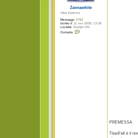
g
i
Zannawhite
o
Ultra-Violence
Messaggi:
1702
Iscritto il:
11 nov 2008, 13:36
Località:
Guelph ON
C
Contatta:
o
n
t
a
t
t
a
Z
a
n
n
a
w
h
i
t
e
PREMESSA:
TitanFall è il n