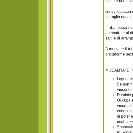
gioco è uno spar
Gli sviluppatori
battaglia dando 
I Titan potranno
combattere al di 
salti e di arramp
A muovere il tut
piattaforme nex
MODALITA' DI
Logoram
Se non ha
vincente 
Dominio p
Occupa e 
vince più
controllo
di poter 
neutraliz
Sopravvi
In Soprav