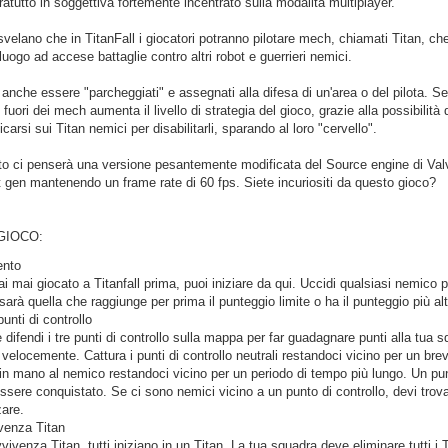
atutto in soggettiva fortemente incentrato sulla modalità multiplayer.
 svelano che in TitanFall i giocatori potranno pilotare mech, chiamati Titan, 
luogo ad accese battaglie contro altri robot e guerrieri nemici.
 anche essere "parcheggiati" e assegnati alla difesa di un'area o del pilota. Sec
fuori dei mech aumenta il livello di strategia del gioco, grazie alla possibilità 
icarsi sui Titan nemici per disabilitarli, sparando al loro "cervello".
to ci penserà una versione pesantemente modificata del Source engine di Valve,
t gen mantenendo un frame rate di 60 fps. Siete incuriositi da questo gioco?
 GIOCO:
ento
i mai giocato a Titanfall prima, puoi iniziare da qui. Uccidi qualsiasi nemic
sarà quella che raggiunge per prima il punteggio limite o ha il punteggio più al
unti di controllo
difendi i tre punti di controllo sulla mappa per far guadagnare punti alla tua s
 velocemente. Cattura i punti di controllo neutrali restandoci vicino per un brev
 in mano al nemico restandoci vicino per un periodo di tempo più lungo. Un pun
essere conquistato. Se ci sono nemici vicino a un punto di controllo, devi trovar
zare.
venza Titan
vivenza Titan, tutti iniziano in un Titan. La tua squadra deve eliminare tutti i T