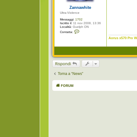
g
i
Zannawhite
o
Ultra-Violence
Messaggi:
1702
Iscritto il:
11 nov 2008, 13:36
Località:
Guelph ON
C
Contatta:
o
n
Aorus x570 Pro Wi
t
a
t
t
a
Z
Rispondi
a
n
n
Torna a “News”
a
w
h
i
FORUM
t
e