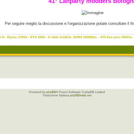
41° Lanparty modders Bologn
Per seguire meglio la discussione e l'organizzazione potate consultare il t
-fI - Ryzen 2700X - RTX 2060 - G-Skill 2x16Gb. DDR4 3200Mhz. - 970 Evo plus 500Gb.
Powered by
phpBB
® Forum Software © phpBB Limited
Traduzione Italiana
phpBBItalia.net