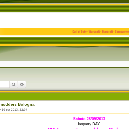
Cerca
Ricerca avanzata
 modders Bologna
»
16 set 2013, 22:04
Sabato 28/09/2013
lanparty
DAY