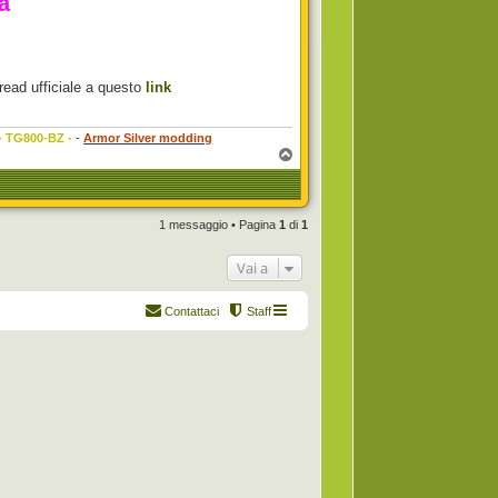
a
hread ufficiale a questo
link
 - TG800-BZ -
-
Armor Silver modding
T
o
p
1 messaggio • Pagina
1
di
1
Vai a
Contattaci
Staff