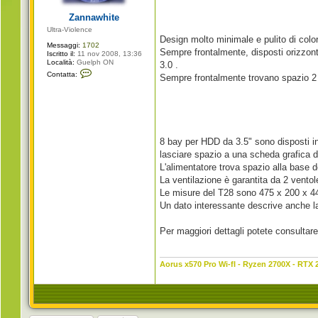
g
i
Zannawhite
o
Ultra-Violence
Design molto minimale e pulito di colo
Messaggi:
1702
Sempre frontalmente, disposti orizzont
Iscritto il:
11 nov 2008, 13:36
Località:
Guelph ON
3.0 .
C
Contatta:
Sempre frontalmente trovano spazio 2 s
o
n
t
a
t
t
a
Z
8 bay per HDD da 3.5" sono disposti i
a
lasciare spazio a una scheda grafica 
n
n
L'alimentatore trova spazio alla base de
a
La ventilazione è garantita da 2 vento
w
h
Le misure del T28 sono 475 x 200 x 4
i
Un dato interessante descrive anche l
t
e
Per maggiori dettagli potete consultare
Aorus x570 Pro Wi-fI - Ryzen 2700X - RTX 