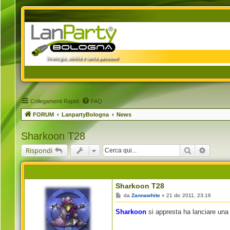
Collegamenti Rapidi
FAQ
FORUM
LanpartyBologna
News
Sharkoon T28
Cerca
Ricerca
Rispondi
Sharkoon T28
M
da
Zannawhite
»
21 dic 2011, 23:16
e
s
Sharkoon
si appresta ha lanciare una
s
a
g