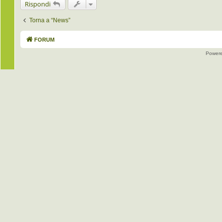
Rispondi
Torna a “News”
FORUM
Power