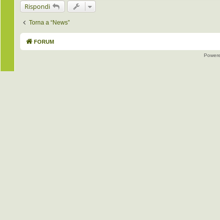
Rispondi
Torna a “News”
FORUM
Power