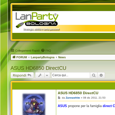
Collegamenti Rapidi
FAQ
FORUM
LanpartyBologna
News
ASUS HD6850 DirectCU
Cerca
Ricerca
Rispondi
ASUS HD6850 DirectCU
M
da
Zannawhite
»
08 dic 2011, 21:53
e
s
ASUS
propone per la famiglia
direct 
s
a
g