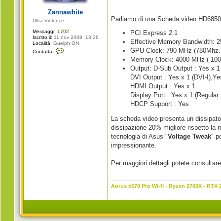
g
i
Zannawhite
o
Parliamo di una Scheda video HD6850 
Ultra-Violence
Messaggi:
1702
PCI Express 2.1
Iscritto il:
11 nov 2008, 13:36
Effective Memory Bandwidth: 25
Località:
Guelph ON
C
GPU Clock: 790 MHz (780Mhz. 
Contatta:
o
Memory Clock: 4000 MHz ( 10
n
t
Output: D-Sub Output : Yes x 1 
a
DVI Output : Yes x 1 (DVI-I),Ye
t
t
HDMI Output : Yes x 1
a
Display Port : Yes x 1 (Regular
Z
a
HDCP Support : Yes
n
n
La scheda video presenta un dissipato
a
w
dissipazione 20% migliore rispetto la 
h
tecnologia di Asus "
Voltage Tweak
" p
i
t
impressionante.
e
Per maggiori dettagli potete consultare
Aorus x570 Pro Wi-fI - Ryzen 2700X - RTX 