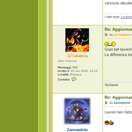
versione obsolet
I miei mod:
Lonher
Re: Aggiorna
M
da
JJ Calabria
e
s
s
a
Gran bel lavoro!
g
La differenza tr
JJ Calabria
g
i
Ultra-Violence
o
Messaggi:
884
Iscritto il:
19 nov 2008, 14:19
Località:
Bologna
C
Contatta:
o
'Nchiana!
n
t
a
t
Re: Aggiorna
t
a
M
da
Zannawhite
J
e
J
s
Lavoro ben fatto
C
s
a
a
l
g
a
g
b
i
Zannawhite
r
o