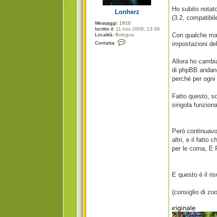
g
i
Ho subito notat
Lonherz
o
(3.2, compatibil
Messaggi:
1910
Iscritto il:
11 nov 2008, 13:36
Con qualche man
Località:
Bologna
C
Contatta:
impostazioni del
o
n
t
Allora ho cambia
a
t
di phpBB andando
t
perché per ogni 
a
L
o
Fatto questo, s
n
h
singola funzion
e
r
z
Però continuavo 
altri, e il fatt
per le corna, E
E questo è il ri
(consiglio di z