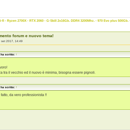
-fI - Ryzen 2700X - RTX 2060 - G-Skill 2x16Gb. DDR4 3200Mhz. - 970 Evo plus 500Gb.
mento forum e nuovo tema!
 set 2017, 14:49
ha scritto:
↑
voro!
za tra il vecchio ed il nuovo è minima, bisogna essere pignoli.
ha scritto:
↑
fatto, da vero professionista !!