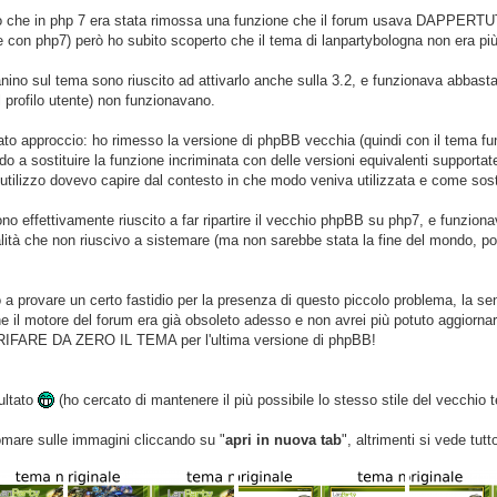
o che in php 7 era stata rimossa una funzione che il forum usava DAPPERTUTT
e con php7) però ho subito scoperto che il tema di lanpartybologna non era più
ino sul tema sono riuscito ad attivarlo anche sulla 3.2, e funzionava abbas
 profilo utente) non funzionavano.
to approccio: ho rimesso la versione di phpBB vecchia (quindi con il tema fun
 a sostituire la funzione incriminata con delle versioni equivalenti supportat
utilizzo dovevo capire dal contesto in che modo veniva utilizzata e come sosti
ono effettivamente riuscito a far ripartire il vecchio phpBB su php7, e funzi
alità che non riuscivo a sistemare (ma non sarebbe stata la fine del mondo, p
a provare un certo fastidio per la presenza di questo piccolo problema, la se
o che il motore del forum era già obsoleto adesso e non avrei più potuto aggiornar
 RIFARE DA ZERO IL TEMA per l'ultima versione di phpBB!
sultato
(ho cercato di mantenere il più possibile lo stesso stile del vecchio
oomare sulle immagini cliccando su "
apri in nuova tab
", altrimenti si vede tutt