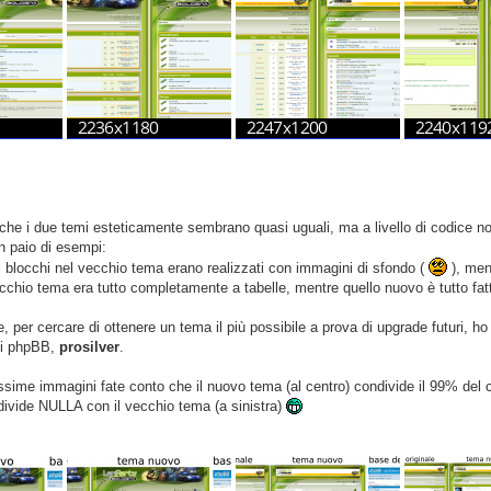
 che i due temi esteticamente sembrano quasi uguali, ma a livello di codice
n paio di esempi:
 dei blocchi nel vecchio tema erano realizzati con immagini di sfondo (
), ment
vecchio tema era tutto completamente a tabelle, mentre quello nuovo è tutto fat
e, per cercare di ottenere un tema il più possibile a prova di upgrade futuri,
 di phpBB,
prosilver
.
rossime immagini fate conto che il nuovo tema (al centro) condivide il 99% del c
ivide NULLA con il vecchio tema (a sinistra)