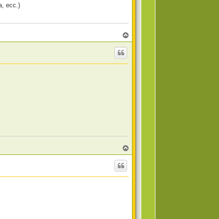
a, ecc.)
T
o
p
T
o
p