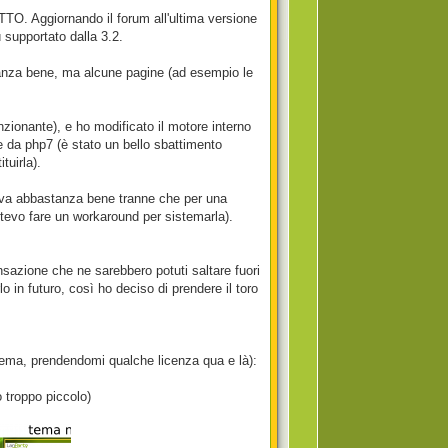
O. Aggiornando il forum all'ultima versione
 supportato dalla 3.2.
tanza bene, ma alcune pagine (ad esempio le
zionante), e ho modificato il motore interno
e da php7 (è stato un bello sbattimento
tuirla).
onava abbastanza bene tranne che per una
otevo fare un workaround per sistemarla).
nsazione che ne sarebbero potuti saltare fuori
lo in futuro, così ho deciso di prendere il toro
 tema, prendendomi qualche licenza qua e là):
o troppo piccolo)