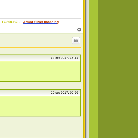
 - TG800-BZ -
-
Armor Silver modding
T
o
p
18 set 2017, 15:41
20 set 2017, 02:56