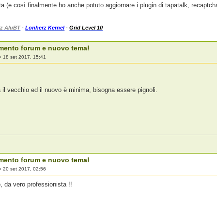
a (e così finalmente ho anche potuto aggiornare i plugin di tapatalk, recaptch
z AluBT
-
Lonherz Kernel
-
Grid Level 10
mento forum e nuovo tema!
»
18 set 2017, 15:41
a il vecchio ed il nuovo è minima, bisogna essere pignoli.
mento forum e nuovo tema!
»
20 set 2017, 02:56
, da vero professionista !!