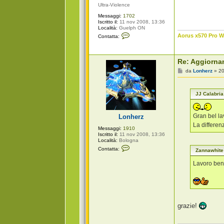
i
Ultra-Violence
a
Messaggi:
1702
Iscritto il:
11 nov 2008, 13:36
Località:
Guelph ON
C
Aorus x570 Pro Wi
Contatta:
o
n
t
a
Re: Aggiorna
t
t
M
da
Lonherz
»
20
a
e
Z
s
a
s
n
JJ Calabria
a
n
g
a
g
w
i
Gran bel la
Lonherz
h
o
i
La differen
Messaggi:
1910
t
Iscritto il:
11 nov 2008, 13:36
e
Località:
Bologna
C
Contatta:
Zannawhite
o
n
Lavoro ben 
t
a
t
t
a
L
o
grazie!
n
h
e
r