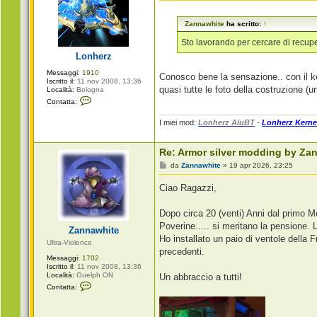
s
s
Zannawhite
ha scritto:
↑
a
g
g
Sto lavorando per cercare di recuper
i
Lonherz
o
Messaggi:
1910
Conosco bene la sensazione.. con il ke
Iscritto il:
11 nov 2008, 13:36
quasi tutte le foto della costruzione (u
Località:
Bologna
C
Contatta:
o
n
I miei mod:
Lonherz AluBT
-
Lonherz Kerne
t
a
t
t
Re: Armor silver modding by Za
a
M
L
da
Zannawhite
»
19 apr 2026, 23:25
e
o
s
n
Ciao Ragazzi,
s
h
a
e
g
r
Dopo circa 20 (venti) Anni dal primo Mo
g
z
i
Poverine..... si meritano la pensione.
Zannawhite
o
Ho installato un paio di ventole della
Ultra-Violence
precedenti.
Messaggi:
1702
Iscritto il:
11 nov 2008, 13:36
Località:
Guelph ON
Un abbraccio a tutti!
C
Contatta:
o
n
t
a