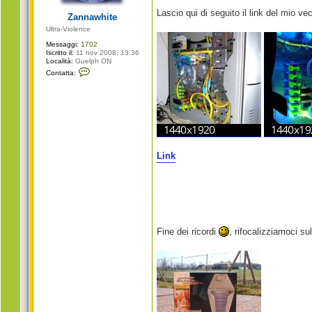
g
i
Lascio qui di seguito il link del mio v
Zannawhite
o
Ultra-Violence
Messaggi:
1702
Iscritto il:
11 nov 2008, 13:36
Località:
Guelph ON
C
Contatta:
o
n
t
a
t
t
a
Z
a
n
Link
n
a
w
h
i
t
e
Fine dei ricordi
, rifocalizziamoci sul p