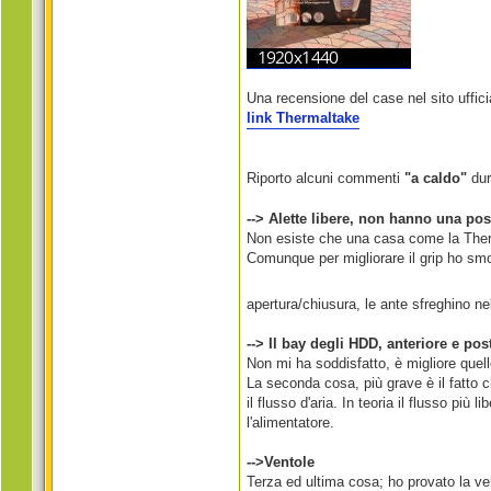
Una recensione del case nel sito uffici
link Thermaltake
Riporto alcuni commenti
"a caldo"
dur
--> Alette libere, non hanno una po
Non esiste che una casa come la Ther
Comunque per migliorare il grip ho smon
apertura/chiusura, le ante sfreghino ne
--> Il bay degli HDD, anteriore e pos
Non mi ha soddisfatto, è migliore quello
La seconda cosa, più grave è il fatto 
il flusso d'aria. In teoria il flusso più
l'alimentatore.
-->Ventole
Terza ed ultima cosa; ho provato la ve