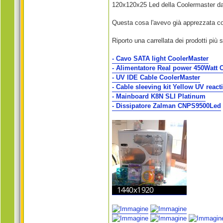
120x120x25 Led della Coolermaster da
Questa cosa l'avevo già apprezzata c
Riporto una carrellata dei prodotti più s
- Cavo SATA light CoolerMaster
- Alimentatore Real power 450Watt 
- UV IDE Cable CoolerMaster
- Cable sleeving kit Yellow UV react
- Mainboard K8N SLI Platinum
- Dissipatore Zalman CNPS9500Led