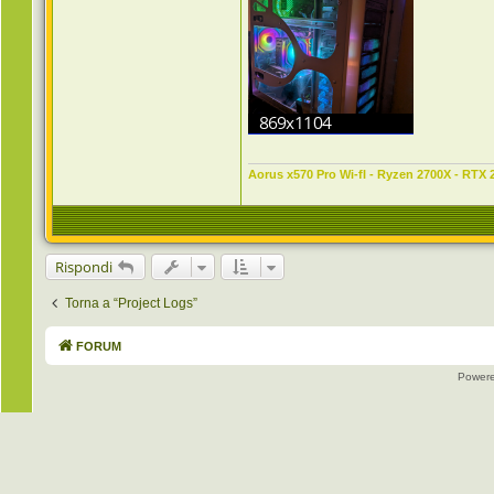
t
t
a
Z
a
n
n
a
w
h
i
t
e
Aorus x570 Pro Wi-fI - Ryzen 2700X - RTX 
Rispondi
Torna a “Project Logs”
FORUM
Power