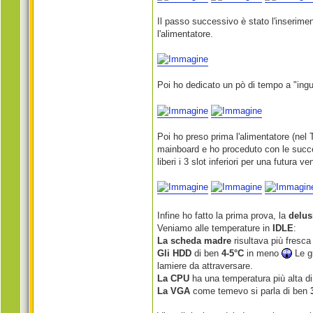
Il passo successivo è stato l'inserimen
l'alimentatore.
Poi ho dedicato un pò di tempo a "ingua
Poi ho preso prima l'alimentatore (nel 
mainboard e ho proceduto con le succes
liberi i 3 slot inferiori per una futura
Infine ho fatto la prima prova, la
delus
Veniamo alle temperature in
IDLE
:
La scheda madre
risultava più fresca
Gli HDD
di ben
4-5°C
in meno
Le gr
lamiere da attraversare.
La CPU
ha una temperatura più alta d
La VGA
come temevo si parla di ben