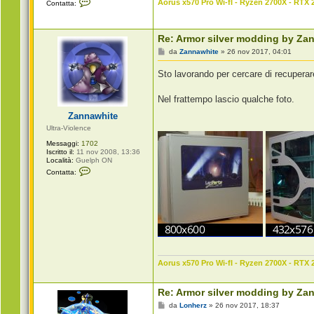
Aorus x570 Pro Wi-fI - Ryzen 2700X - RTX 
Contatta:
o
n
t
a
Re: Armor silver modding by Za
t
t
M
da
Zannawhite
»
26 nov 2017, 04:01
a
e
Z
s
Sto lavorando per cercare di recuperare
a
s
n
a
n
g
Nel frattempo lascio qualche foto.
a
g
w
i
Zannawhite
h
o
i
Ultra-Violence
t
e
Messaggi:
1702
Iscritto il:
11 nov 2008, 13:36
Località:
Guelph ON
C
Contatta:
o
n
t
a
t
t
a
Z
a
n
n
Aorus x570 Pro Wi-fI - Ryzen 2700X - RTX 
a
w
h
Re: Armor silver modding by Za
i
t
M
da
Lonherz
»
26 nov 2017, 18:37
e
e