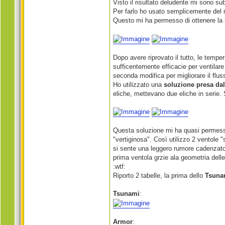
Visto il risultato deludente mi sono s
Per farlo ho usato semplicemente del 
Questo mi ha permesso di ottenere la
Dopo avere riprovato il tutto, le tempe
sufficentemente efficacie per ventilar
seconda modifica per migliorare il fluss
Ho utilizzato una
soluzione presa dal
eliche, mettevano due eliche in serie.
Questa soluzione mi ha quasi permesso
"vertiginosa". Così utilizzo 2 ventole 
si sente una leggero rumore cadenzato d
prima ventola grzie ala geometria delle
:wtf:
Riporto 2 tabelle, la prima dello
Tsuna
Tsunami
:
Armor
: