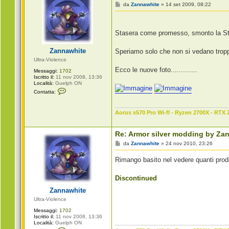
M
da
Zannawhite
»
14 set 2009, 08:22
e
s
s
a
Stasera come promesso, smonto la Sta
g
g
i
Zannawhite
Speriamo solo che non si vedano troppi
o
Ultra-Violence
Ecco le nuove foto.............
Messaggi:
1702
Iscritto il:
11 nov 2008, 13:36
Località:
Guelph ON
C
Contatta:
o
n
t
Aorus x570 Pro Wi-fI - Ryzen 2700X - RTX 
a
t
t
a
Re: Armor silver modding by Za
Z
M
da
Zannawhite
»
24 nov 2010, 23:26
a
e
n
s
n
Rimango basito nel vedere quanti pro
s
a
a
w
g
h
Discontinued
g
i
i
t
Zannawhite
o
e
Ultra-Violence
Messaggi:
1702
Iscritto il:
11 nov 2008, 13:36
Località:
Guelph ON
C