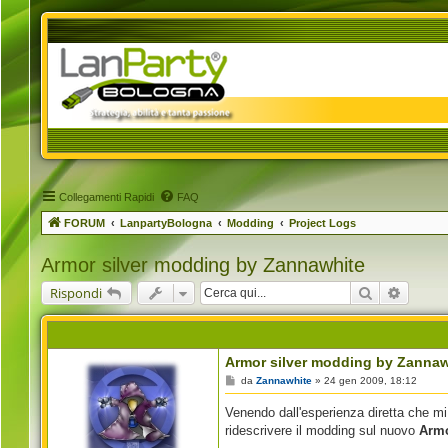
Collegamenti Rapidi
FAQ
FORUM
LanpartyBologna
Modding
Project Logs
Armor silver modding by Zannawhite
Cerca
Ricerca
Rispondi
Armor silver modding by Zannaw
M
da
Zannawhite
»
24 gen 2009, 18:12
e
s
Venendo dall'esperienza diretta che m
s
a
ridescrivere il modding sul nuovo
Armo
g