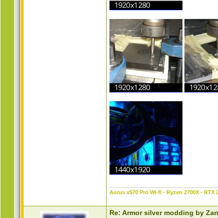
Aorus x570 Pro Wi-fI - Ryzen 2700X - RTX 
Re: Armor silver modding by Za