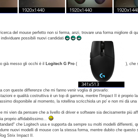
ricerca del mouse perfetto non si ferma, anzi, trovare una forma migliore di q
 individuare possibili nuovi candidati
ho già messo gli occhi è il
Logitech G Pro
(
), che 
ma con queste differenze che mi fanno venir voglia di provarlo:
restazioni e qualità costruttiva è un top di gamma, mentre l'Impact II è proprio
assimo disponibile al momento, la rotellina scricchiola un po' e non mi dà una 
 e mi vien da pensare che a livello di driver e software sia decisamente più af
a proprio affidabilissimo...
tandard" che Logitech usa e supporta da sempre su molti modelli differenti, q
odurre nuovi modelli di mouse con la stessa forma, mentre dubito che questo 
Rog Strix Impact II.