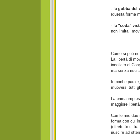
- la gobba del 
(questa forma mi
- la "coda" vis
non limita i mo
Come si può not
La libertà di mo
incollato al Cop
ma senza risult
In poche parole,
muoversi tutti gli
La prima impres
maggiore libertà
Con le mie due 
forma con cui i
(oltretutto si t
riuscire ad otte