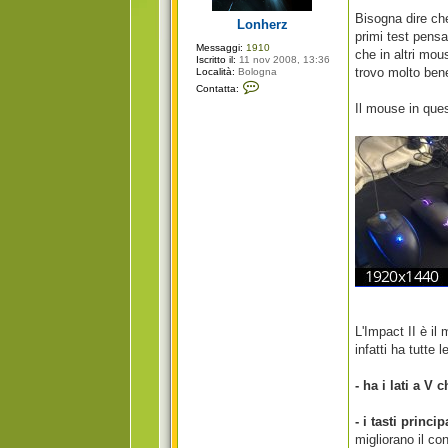
g
i
Bisogna dire ch
Lonherz
o
primi test pensa
Messaggi:
1910
che in altri mo
Iscritto il:
11 nov 2008, 13:36
trovo molto ben
Località:
Bologna
C
Contatta:
o
n
Il mouse in ques
t
a
t
t
a
L
o
n
h
e
r
z
L'Impact II è il
infatti ha tutte
- ha i lati a V
- i tasti princ
migliorano il con