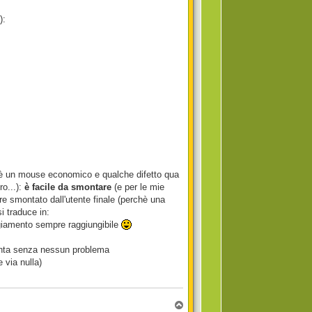
):
 se è un mouse economico e qualche difetto qua
ro...):
è facile da smontare
(e per le mie
re smontato dall'utente finale (perchè una
si traduce in:
oggiamento sempre raggiungibile
smonta senza nessun problema
e via nulla)
T