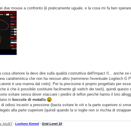
ei due mouse a confronto (è praticamente uguale, e la cosa mi fa ben sperare
 cosa ulteriore la devo dire sulla qualità costruttiva dell'Impact II... anche
 una caratteristica che non ha nessun altro (nemmeno l'eventuale Logitech G P
atorie è una manna dal cielo). Per la precisione è proprio progettato per esse
iche è che è possibile sostituire facilmente gli switch dei tasti), quindi questo 
ssono svitare senza dover staccare i piedini di teflon perché hanno il loro all
itano in
boccole di metallo
 di odiosi incastri a pressione (basta svitare le viti e la parte superiore si 
legato alla parte superiore (quindi quando la si toglie non si rischia di strappar
z AluBT
-
Lonherz Kernel
-
Grid Level 10