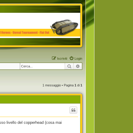
Iscriviti
Login
Cerca
Ricerca avanzata
1 messaggio • Pagina
1
di
1
esso livello del copperhead (cosa mai