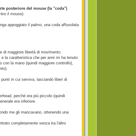
arte posteriore del mouse (la "coda")
ntro il mouse)
tenga appoggiato il palmo, una coda affusolata
 di maggiore libertà di movimento.
e la caratteristica che per anni mi ha tenuto
to con la mano (quindi maggiore controllo),
nto).
unti in cui serviva, lasciando liberi di
rhead, perchè era più piccolo (quindi
nerale era inferiore.
econdo me gli mancavano, ottenendo una
entrato completamente senza tra l'altro