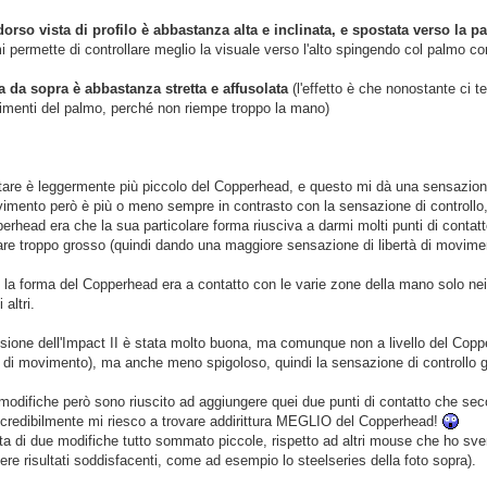
dorso vista di profilo è abbastanza alta e inclinata, e spostata verso la p
 permette di controllare meglio la visuale verso l'alto spingendo col palmo co
ta da sopra è abbastanza stretta e affusolata
(l'effetto è che nonostante ci 
vimenti del palmo, perché non riempe troppo la mano)
are è leggermente più piccolo del Copperhead, e questo mi dà una sensazione
vimento però è più o meno sempre in contrasto con la sensazione di controllo, 
perhead era che la sua particolare forma riusciva a darmi molti punti di contat
are troppo grosso (quindi dando una maggiore sensazione di libertà di movime
 la forma del Copperhead era a contatto con le varie zone della mano solo nei p
 altri.
sione dell'Impact II è stata molto buona, ma comunque non a livello del Coppe
 di movimento), ma anche meno spigoloso, quindi la sensazione di controllo ge
modifiche però sono riuscito ad aggiungere quei due punti di contatto che s
ncredibilmente mi riesco a trovare addirittura MEGLIO del Copperhead!
ratta di due modifiche tutto sommato piccole, rispetto ad altri mouse che ho sv
nere risultati soddisfacenti, come ad esempio lo steelseries della foto sopra).