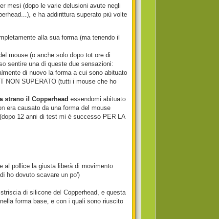
r mesi (dopo le varie delusioni avute negli
rhead...), e ha addirittura superato più volte
 completamente alla sua forma (ma tenendo il
el mouse (o anche solo dopo tot ore di
so sentire una di queste due sensazioni:
lmente di nuovo la forma a cui sono abituato
 TEST NON SUPERATO (tutti i mouse che ho
a strano il Copperhead
essendomi abituato
on era causato da una forma del mouse
(dopo 12 anni di test mi è successo PER LA
e al pollice la giusta liberà di movimento
di ho dovuto scavare un po')
a striscia di silicone del Copperhead, e questa
ella forma base, e con i quali sono riuscito