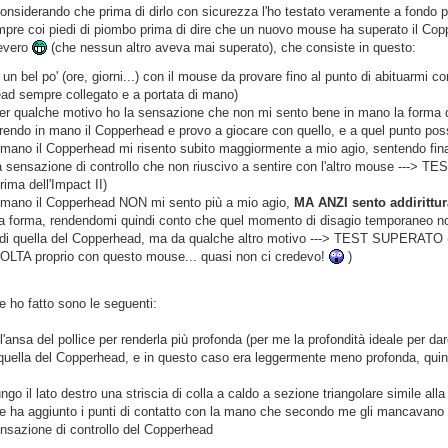
onsiderando che prima di dirlo con sicurezza l'ho testato veramente a fondo pe
pre coi piedi di piombo prima di dire che un nuovo mouse ha superato il Coppe
severo
(che nessun altro aveva mai superato), che consiste in questo:
 un bel po' (ore, giorni...) con il mouse da provare fino al punto di abituarmi
ad sempre collegato e a portata di mano)
er qualche motivo ho la sensazione che non mi sento bene in mano la forma d
prendo in mano il Copperhead e provo a giocare con quello, e a quel punto pos
 mano il Copperhead mi risento subito maggiormente a mio agio, sentendo fina
na sensazione di controllo che non riuscivo a sentire con l'altro mouse --->
rima dell'Impact II)
 mano il Copperhead NON mi sento più a mio agio,
MA ANZI sento addirittur
va forma, rendendomi quindi conto che quel momento di disagio temporaneo n
 di quella del Copperhead, ma da qualche altro motivo ---> TEST SUPERATO 
LTA proprio con questo mouse... quasi non ci credevo!
)
e ho fatto sono le seguenti:
 l'ansa del pollice per renderla più profonda (per me la profondità ideale per dar
uella del Copperhead, e in questo caso era leggermente meno profonda, quin
ungo il lato destro una striscia di colla a caldo a sezione triangolare simile all
he ha aggiunto i punti di contatto con la mano che secondo me gli mancavano n
ensazione di controllo del Copperhead