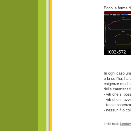
Ecco la forma d
In ogni caso una
e là ce l'ha, ha
esigenze modific
delle caratterist
- viti che si po
- viti che si avv
- totale assenza
- nessun filo col
I miei mod:
Lonher