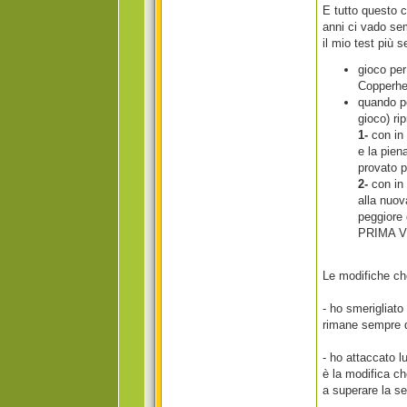
E tutto questo c
anni ci vado sem
il mio test più 
gioco per
Copperhe
quando p
gioco) ri
1-
con in
e la pie
provato p
2-
con in
alla nuo
peggiore
PRIMA VO
Le modifiche ch
- ho smerigliato
rimane sempre q
- ho attaccato l
è la modifica c
a superare la s