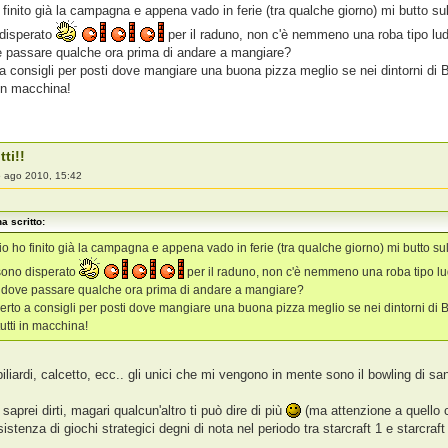
o finito già la campagna e appena vado in ferie (tra qualche giorno) mi butto sul
disperato
per il raduno, non c'è nemmeno una roba tipo ludo
e passare qualche ora prima di andare a mangiare?
 consigli per posti dove mangiare una buona pizza meglio se nei dintorni di Bol
 in macchina!
tti!!
 ago 2010, 15:42
a scritto:
 io ho finito già la campagna e appena vado in ferie (tra qualche giorno) mi butto sul
ono disperato
per il raduno, non c'è nemmeno una roba tipo ludo
e dove passare qualche ora prima di andare a mangiare?
rto a consigli per posti dove mangiare una buona pizza meglio se nei dintorni di Bolo
utti in macchina!
biliardi, calcetto, ecc.. gli unici che mi vengono in mente sono il bowling di sa
saprei dirti, magari qualcun'altro ti può dire di più
(ma attenzione a quello c
esistenza di giochi strategici degni di nota nel periodo tra starcraft 1 e starcraf