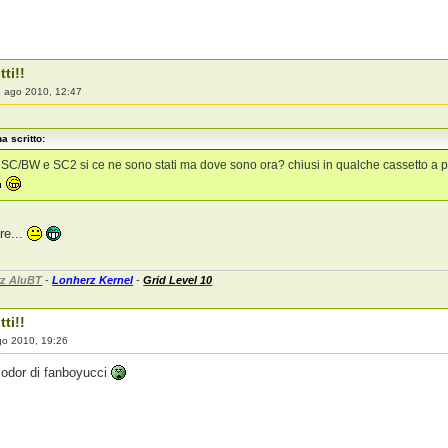
tti!!
 ago 2010, 12:47
a scritto:
SC/BW e SC2 si ce ne sono stati ma dove sono ora? chiusi in qualche cassetto a p
re...
z AluBT
-
Lonherz Kernel
-
Grid Level 10
tti!!
go 2010, 19:26
 odor di fanboyucci