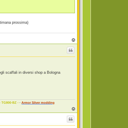
ettimana prossima)
T
o
p
egli scaffali in diversi shop a Bologna
 - TG800-BZ -
-
Armor Silver modding
T
o
p