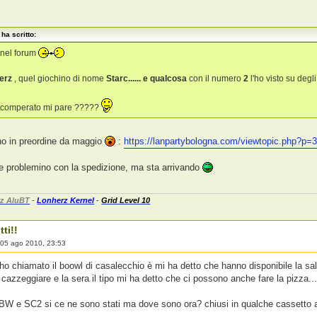
ha scritto:
nel forum
herz
, quel giochino di nome
Starc...... e qualcosa
con il numero
2
l'ho visto su degl
i comperato mi pare ?????
ho in preordine da maggio
:
https://lanpartybologna.com/viewtopic.php?p
he problemino con la spedizione, ma sta arrivando
z AluBT
-
Lonherz Kernel
-
Grid Level 10
tti!!
»
05 ago 2010, 23:53
ho chiamato il boowl di casalecchio è mi ha detto che hanno disponibile la sal
 cazzeggiare e la sera il tipo mi ha detto che ci possono anche fare la pizza...
W e SC2 si ce ne sono stati ma dove sono ora? chiusi in qualche cassetto a