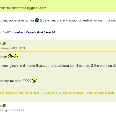
chiesta:
civitarese.t@gmail.com
ntieri, appena mi arriva
(sc2 e` ancora in viaggio, dovrebbe arrivarmi la s
z AluBT
-
Lonherz Kernel
-
Grid Level 10
tti!!
»
04 ago 2010, 22:26
forum
, quel giochino di nome
Starc...... e qualcosa
con il numero
2
l'ho visto su d
mperato mi pare ?????
-fI - Ryzen 2700X - RTX 2060 - G-Skill 2x16Gb. DDR4 3200Mhz. - 970 Evo plus 500Gb.
tti!!
»
05 ago 2010, 01:26