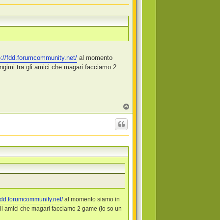
p://fdd.forumcommunity.net/
al momento
ngimi tra gli amici che magari facciamo 2
T
o
p
/fdd.forumcommunity.net/
al momento siamo in
gli amici che magari facciamo 2 game (io so un