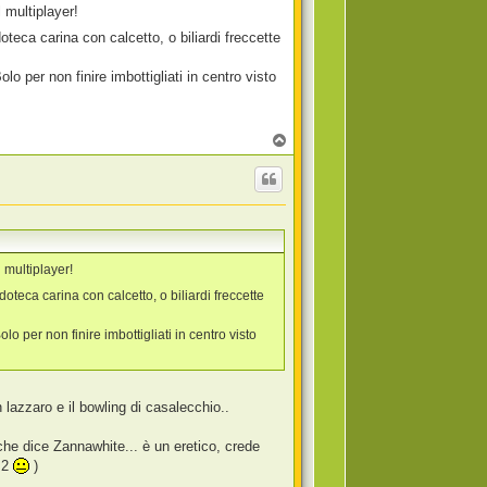
 multiplayer!
teca carina con calcetto, o biliardi freccette
o per non finire imbottigliati in centro visto
T
o
p
 multiplayer!
teca carina con calcetto, o biliardi freccette
 per non finire imbottigliati in centro visto
n lazzaro e il bowling di casalecchio..
he dice Zannawhite... è un eretico, crede
t 2
)