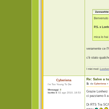
h
e
r
z
Zannawhite 
Benvenuto 
P.S. x Lon
mica lo ha
veramente ce l'
c'è stato qualc
I miei mod:
Lonher
Re: Salve a tu
Cyberiena
M
da
Cyberiena
I'm Too Young To Die
e
s
Messaggi:
8
Grazie Lonherz 
s
Iscritto il:
02 ago 2010, 18:53
a
ci pazziamo li a
g
g
i
Di RTS Tra SC/B
o