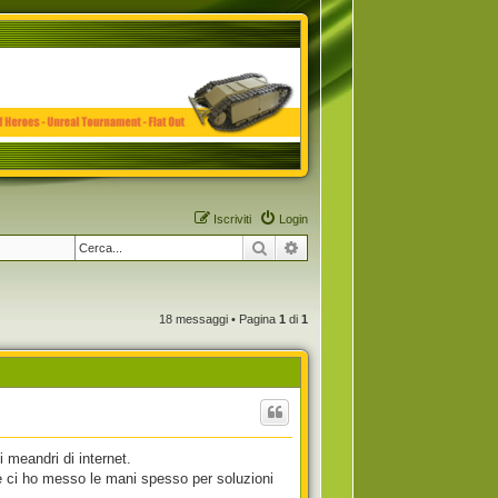
Iscriviti
Login
Cerca
Ricerca avanzata
18 messaggi • Pagina
1
di
1
 meandri di internet.
se ci ho messo le mani spesso per soluzioni