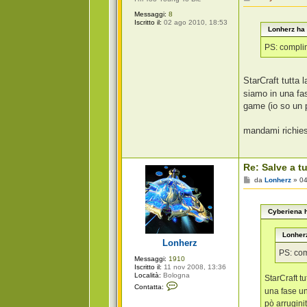
e
s
Messaggi:
8
s
Iscritto il:
02 ago 2010, 18:53
Lonherz ha 
a
g
g
PS: complime
i
o
StarCraft tutta 
siamo in una fa
game (io so un 
mandami richie
Re: Salve a tu
M
da
Lonherz
»
04
e
s
s
Cyberiena h
a
g
g
Lonherz
i
Lonherz
o
PS: com
Messaggi:
1910
Iscritto il:
11 nov 2008, 13:36
Località:
Bologna
StarCraft t
C
Contatta:
una fase un
o
n
pò arrugini