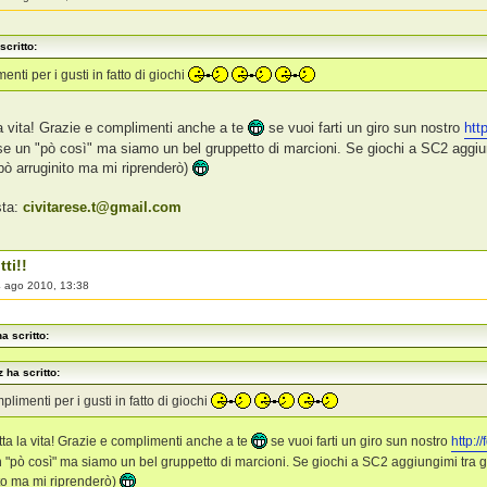
scritto:
nti per i gusti in fatto di giochi
la vita! Grazie e complimenti anche a te
se vuoi farti un giro sun nostro
htt
se un "pò così" ma siamo un bel gruppetto di marcioni. Se giochi a SC2 aggiu
pò arruginito ma mi riprenderò)
sta:
civitarese.t@gmail.com
tti!!
 ago 2010, 13:38
a scritto:
 ha scritto:
plimenti per i gusti in fatto di giochi
utta la vita! Grazie e complimenti anche a te
se vuoi farti un giro sun nostro
http:/
 "pò così" ma siamo un bel gruppetto di marcioni. Se giochi a SC2 aggiungimi tra 
to ma mi riprenderò)