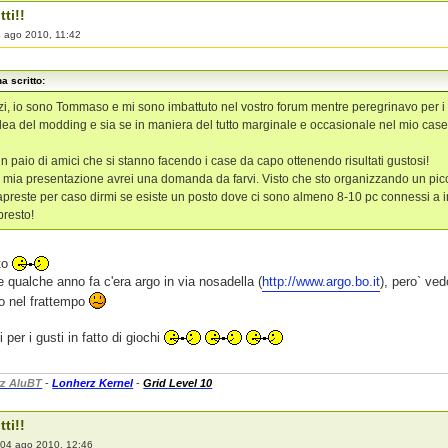
tti!!
 ago 2010, 11:42
a scritto:
i, io sono Tommaso e mi sono imbattuto nel vostro forum mentre peregrinavo per i 
idea del modding e sia se in maniera del tutto marginale e occasionale nel mio cas
 paio di amici che si stanno facendo i case da capo ottenendo risultati gustosi!
la mia presentazione avrei una domanda da farvi. Visto che sto organizzando un picc
preste per caso dirmi se esiste un posto dove ci sono almeno 8-10 pc connessi a i
presto!
to
e qualche anno fa c'era argo in via nosadella (
http://www.argo.bo.it
), pero` ved
o nel frattempo
per i gusti in fatto di giochi
z AluBT
-
Lonherz Kernel
-
Grid Level 10
tti!!
»
04 ago 2010, 12:46