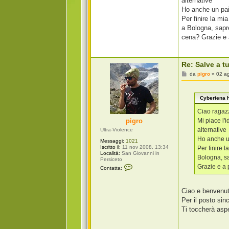
alternative
g
i
Ho anche un pai
o
Per finire la mi
a Bologna, sapr
cena? Grazie e 
Re: Salve a tu
M
da
pigro
»
02 a
e
s
s
Cyberiena h
a
g
g
Ciao ragazz
i
Mi piace l'
pigro
o
alternative
Ultra-Violence
Ho anche un
Messaggi:
1021
Iscritto il:
11 nov 2008, 13:34
Per finire 
Località:
San Giovanni in
Bologna, sa
Persiceto
C
Grazie e a 
Contatta:
o
n
t
a
Ciao e benvenu
t
Per il posto sin
t
a
Ti toccherà asp
p
i
g