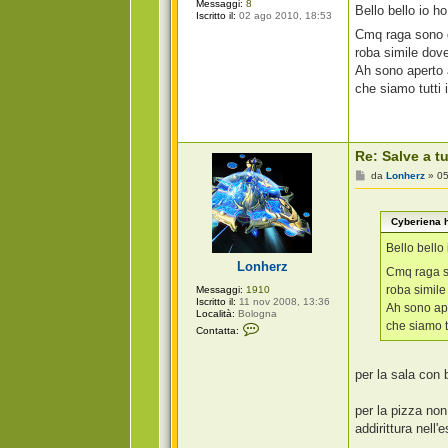
s
Messaggi:
8
Bello bello io h
a
s
Iscritto il:
02 ago 2010, 18:53
n
a
Cmq raga sono 
n
g
a
g
roba simile dov
w
i
Ah sono aperto a
h
o
i
che siamo tutti
t
e
Re: Salve a tu
M
da
Lonherz
»
05
e
s
s
Cyberiena h
a
g
g
Bello bello
i
Lonherz
o
Cmq raga s
roba simil
Messaggi:
1910
Iscritto il:
11 nov 2008, 13:36
Ah sono ape
Località:
Bologna
che siamo t
C
Contatta:
o
n
t
per la sala con 
a
t
t
per la pizza non 
a
L
addirittura nell'
o
n