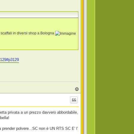
i scaffali in diversi shop a Bologna
=3129#p3129
T
o
p
etta privata a un prezzo davvero abbordabile,
bella!
 prender polvere...SC non è UN RTS SC E' l'