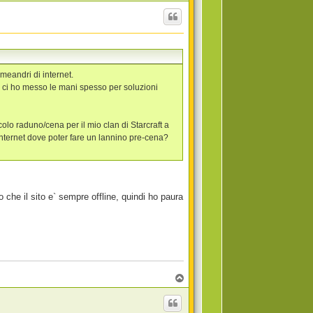
o
p
meandri di internet.
e ci ho messo le mani spesso per soluzioni
olo raduno/cena per il mio clan di Starcraft a
nternet dove poter fare un lannino pre-cena?
o che il sito e` sempre offline, quindi ho paura
T
o
p