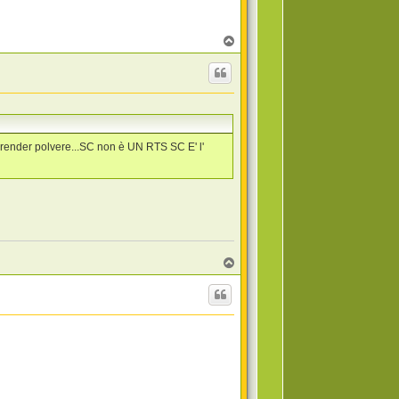
T
o
p
render polvere...SC non è UN RTS SC E' l'
T
o
p