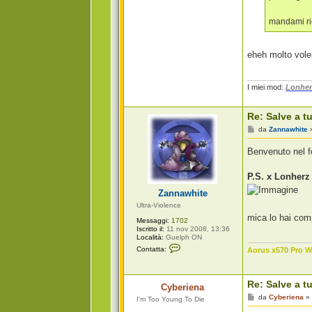
t
a
t
mandami ri
t
a
L
o
eheh molto vole
n
h
e
r
I miei mod:
Lonher
z
Re: Salve a tu
M
da
Zannawhite
e
s
Benvenuto nel 
s
a
g
P.S. x Lonherz
g
i
Zannawhite
o
Ultra-Violence
mica lo hai co
Messaggi:
1702
Iscritto il:
11 nov 2008, 13:36
Località:
Guelph ON
C
Contatta:
Aorus x570 Pro Wi
o
n
t
a
Re: Salve a tu
Cyberiena
t
t
M
da
Cyberiena
I'm Too Young To Die
a
e
Z