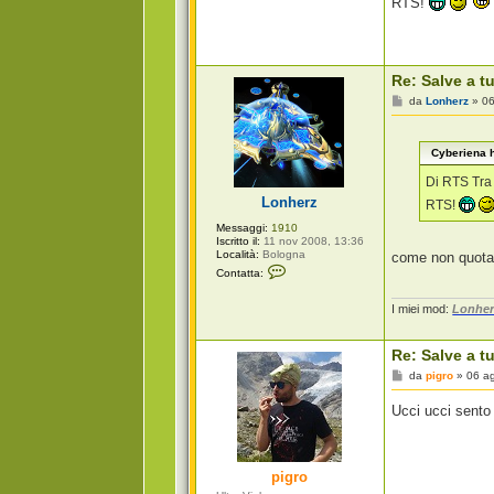
RTS!
Re: Salve a tu
M
da
Lonherz
»
06
e
s
s
Cyberiena h
a
g
g
Di RTS Tra 
i
Lonherz
RTS!
o
Messaggi:
1910
Iscritto il:
11 nov 2008, 13:36
Località:
Bologna
come non quota
C
Contatta:
o
n
t
I miei mod:
Lonher
a
t
t
Re: Salve a tu
a
L
M
da
pigro
»
06 a
o
e
n
s
Ucci ucci sento
h
s
e
a
r
g
z
g
i
pigro
o