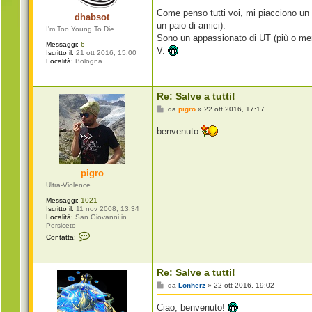
g
i
Come penso tutti voi, mi piacciono un 
dhabsot
o
un paio di amici).
I'm Too Young To Die
Sono un appassionato di UT (più o meno
Messaggi:
6
V.
Iscritto il:
21 ott 2016, 15:00
Località:
Bologna
Re: Salve a tutti!
M
da
pigro
»
22 ott 2016, 17:17
e
s
benvenuto
s
a
g
g
i
pigro
o
Ultra-Violence
Messaggi:
1021
Iscritto il:
11 nov 2008, 13:34
Località:
San Giovanni in
Persiceto
C
Contatta:
o
n
t
a
Re: Salve a tutti!
t
t
M
da
Lonherz
»
22 ott 2016, 19:02
a
e
p
s
Ciao, benvenuto!
i
s