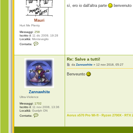
s
sì, ero io dall'altra parte
benvenuto
s
a
g
g
Mauri
i
o
Hurt Me Plenty
Messaggi:
258
Iscritto il:
11 dic 2009, 19:28
Località:
Monteveglio
C
Contatta:
o
n
t
a
Re: Salve a tutti!
t
t
M
da
Zannawhite
»
12 nov 2016, 05:27
a
e
M
s
Benveunto
a
s
u
a
r
g
i
g
i
Zannawhite
o
Ultra-Violence
Messaggi:
1702
Iscritto il:
11 nov 2008, 13:36
Località:
Guelph ON
C
Aorus x570 Pro Wi-fI - Ryzen 2700X - RTX 
Contatta:
o
n
t
a
t