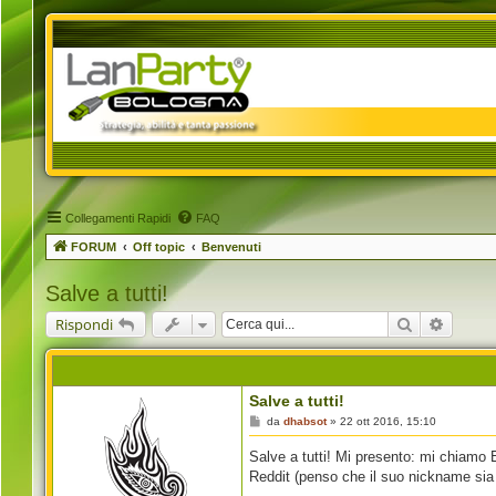
Collegamenti Rapidi
FAQ
FORUM
Off topic
Benvenuti
Salve a tutti!
Cerca
Ricerca
Rispondi
Salve a tutti!
M
da
dhabsot
»
22 ott 2016, 15:10
e
s
Salve a tutti! Mi presento: mi chiamo
s
a
Reddit (penso che il suo nickname sia 
g