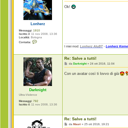
e
s
Ok!
s
a
g
g
i
Lonherz
o
Messaggi:
1910
Iscritto il:
11 nov 2008, 13:36
Località:
Bologna
C
Contatta:
o
I miei mod:
Lonherz AluBT
-
Lonherz Kerne
n
t
a
Re: Salve a tutti!
t
t
M
da
Darknight
»
24 ott 2016, 11:04
a
e
L
s
o
Con un avatar così ti lovvo di già
s
n
a
h
g
e
g
r
i
z
Darknight
o
Ultra-Violence
Messaggi:
792
Iscritto il:
11 nov 2008, 13:36
Re: Salve a tutti!
M
da
Mauri
»
25 ott 2016, 19:21
e