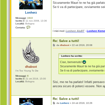
g
a
Sicuramente Mauri te ne ha già parlato
r
g
Se ti va di partecipare, ovviamente se
o
g
i
Lonherz
o
Messaggi:
1910
Iscritto il:
11 nov 2008, 13:36
Località:
Bologna
C
Contatta:
o
I miei mod:
Lonherz AluBT
-
Lonherz Kerne
n
t
a
Re: Salve a tutti!
t
t
M
da
dhabsot
»
22 ott 2016, 20:08
a
e
L
s
o
s
n
Lonherz ha scritto:
a
h
g
e
g
Ciao, benvenuto!
r
i
z
Sicuramente Mauri te ne ha già parl
dhabsot
o
Se ti va di partecipare, ovviamente 
I'm Too Young To Die
Messaggi:
6
Iscritto il:
21 ott 2016, 15:00
Località:
Bologna
Sisi, me ne ha parlato! Infatti pensav
ancora sicuro di poterci essere. Non a
Re: Salve a tutti!
M
da
Lonherz
»
24 ott 2016, 10:26