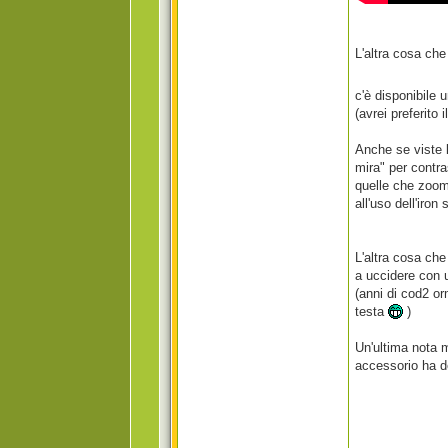
L'altra cosa che
c'è disponibile 
(avrei preferito
Anche se viste l
mira" per contras
quelle che zoom
all'uso dell'iron 
L'altra cosa che
a uccidere con u
(anni di cod2 o
testa
)
Un'ultima nota m
accessorio ha de