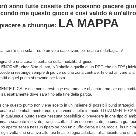
rò sono tutte cosette che possono piacere giu
econdo me questo gioco è così valido è un'altr
LA MAPPA
piacere a chiunque:
: ce n'è una sola... ed è un vero capolavoro per quanto è dettagliata!
ogna dire una cosa importante sulla modalità di gioco:
 ENORME, circa 3km di lato, più simile a quella di un RPG che un FPS) inizi
rocede si restringe sempre di più verso una zona centrale, fino ad arrivare alla 
rstiti a quel punto si trovano per forza.
TE FIGA, è che non si restringe esattamente al centro, ma per ogni partita
sa esattamente dove sarà fino alla fine della partita.
è che questo punto non viene scelto in un insieme di possibili punti strategi
 adatte al combattimento, ecc.), ma viene scelto in modo TOTALMENTE CASU
in qualunque punto senza nessuna possibilità di prevedere in che tipo di ambie
 cima a scarpate innevate, tra gli scaffali di un supermercato, in cima a grattacie
ampo aperto senza nessun riparo se non un ciuffo d'erba o una roccia, in un cimit
gni volta che si arriva alle fasi finali bisogna adattarsi all'ambiente che si tr