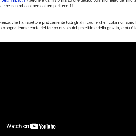
 Strix Impact II
) perchè è da inizio marzo che dedico ogni momento del mio te
a che non mi capitava dai tempi di cod 1!
renza che ha rispetto a praticamente tutti gli altri cod, è che i colpi non sono
o bisogna tenere conto del tempo di volo del proiettile e della gravità, e più è