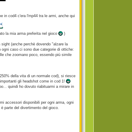
e in cod4 c'era l'mp44 tra le armi, anche qui
ntato la mia arma preferita nel gioco
)
on sight (anche perchè dovendo "alzare la
 In ogni caso ci sono due categorie di ottiche:
elle che zoomano poco, essendo più simile
l 250% della vita di un normale cod), si riesce
e importanti gli headshot come in cod 1!
.. quindi ho dovuto riabituarmi a mirare in
imi accessori disponibili per ogni arma, ogni
 è parte del divertimento del gioco.