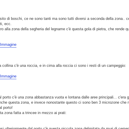
to di boschi, ce ne sono tanti ma sono tutti diversi a seconda della zona.. ce 
tti, ecc.
o alla zona della segheria del legname c'è questa gola di pietra, che rende q
 collina c'è una roccia, e in cima alla roccia ci sono i resti di un campeggio:
 al porto c'è una zona abbastanza vuota e lontana dalle aree principali... c'era g
anche questa zona, e invece nonostante questo ci sono ben 3 microzone che ri
al porto!
a zona fatta a trincee in mezzo ai prati:
si ulteriormente dal porto c'è questa piccola zona delimitata da muri di cemen