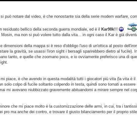
 si può notare dal video, è che nonostante sia della serie modern warfare, com
un residuato bellico della seconda guerra mondiale, ed è il
Kar98k
!!!
 il Mosin, ma non si può volere tutto dalla vita... in ogni caso il Kar è già dive
e dimensioni della mappa si è reso d'obbligo l'uso di un'ottica al posto dell'ir
tare la gravità, se usassi l'iron sight i bersagli sparirebbero dietro al fucile).
ano tanto, e quelle che zoomano poco, e io ovviamente preferisco una di qu
sight.
 mi piace, è che avendo in questa modalità tutti i giocatori più vita (la vita è i
n solo colpo di fucile soltanto colpendo in testa, quindi sono tornati a esser
rmai mi avevano niubbizzato gravemente abituandomi a mirare sempre nel corpo.
inore che mi piace molto è la customizzazione delle armi, in cui, tra i tantiss
i pro ma anche dei contro, e trovare il giusto bilanciamento per il proprio stile