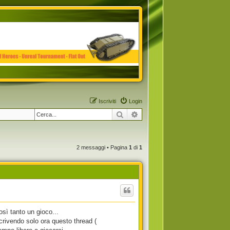
Iscriviti
Login
Cerca
Ricerca avanzata
2 messaggi • Pagina
1
di
1
sì tanto un gioco...
ivendo solo ora questo thread (