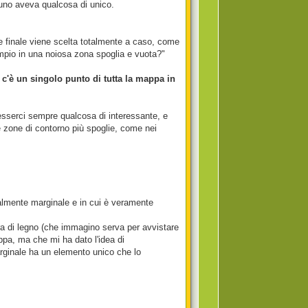
gnuno aveva qualcosa di unico.
e finale viene scelta totalmente a caso, come
empio in una noiosa zona spoglia e vuota?"
 c'è un singolo punto di tutta la mappa in
 esserci sempre qualcosa di interessante, e
le zone di contorno più spoglie, come nei
almente marginale e in cui è veramente
ura di legno (che immagino serva per avvistare
ppa, ma che mi ha dato l'idea di
arginale ha un elemento unico che lo