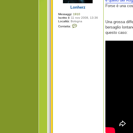
e quello del Rog
g
i
Forse è una cos
Lonherz
o
Messaggi:
1910
Iscritto il:
11 nov 2008, 13:36
Località:
Bologna
Una grossa diffe
C
Contatta:
bersaglio lontan
o
n
questo caso:
t
a
t
t
a
L
o
n
h
e
r
z