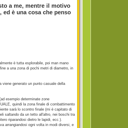
sto a me, mentre il motivo
o, ed è una cosa che penso
almente è tutta esplorabile, poi man mano
fine a una zona di pochi metri di diametro, in
 viene generato un punto casuale della
ci (ad esempio determinate zone
ALE, quindi la zona finale di combattimento
nte sarà lo scontro finale (mi è capitato di
li saltando da un tetto all'altro, nei boschi tra
ero riparandosi dietro le lapidi, ecc.).
ova arrangiandosi ogni volta in modi diversi, e