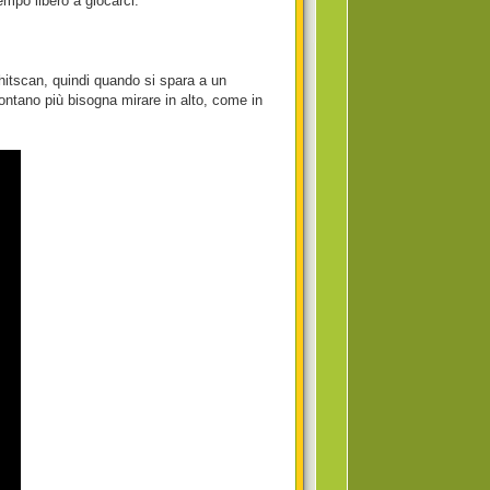
mpo libero a giocarci.
 hitscan, quindi quando si spara a un
 lontano più bisogna mirare in alto, come in