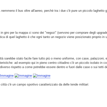
 nemmeno il bus oltre all'aereo, perchè tra i due c'è pure un piccolo laghetto
si in giro per la mappa ci sono dei "negozi" (servono per comprare degli upgrade
ca di quel laghetto è che ogni tanto un negozio viene posizionato proprio in u
ttà sarebbe stato facile fare tutto più o meno uniforme, con case, palazzoni, e
teristiche: ad esempio qui in pieno centro cittadino c'è un piccolo isolato in 
verso rispetto a come potrebbe essere dentro e fuori dalle case o sui tetti de
città c'è un campo sportivo caratterizzato da delle tende militari: