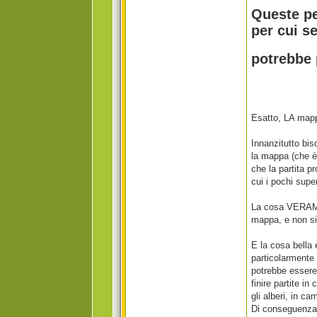
Queste pe
per cui s
potrebbe 
Esatto, LA mappa
Innanzitutto bis
la mappa (che è
che la partita p
cui i pochi supe
La cosa VERAMEN
mappa, e non si 
E la cosa bella 
particolarmente
potrebbe essere 
finire partite in
gli alberi, in c
Di conseguenza o