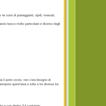
ne sono di pianeggianti, ripidi, innevati,
uesto bosco molto particolare e diverso dagli
ià il porto vicino, non c'era bisogno di
empono quest'area e tutte e tre diverse tra
to e con dentro 3-4 container: