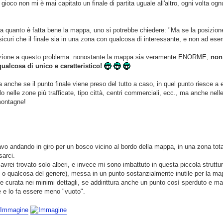
i gioco non mi è mai capitato un finale di partita uguale all'altro, ogni volta o
 a quanto è fatta bene la mappa, uno si potrebbe chiedere: "Ma se la posizion
sicuri che il finale sia in una zona con qualcosa di interessante, e non ad es
uzione a questo problema: nonostante la mappa sia veramente ENORME,
non
qualcosa di unico e caratteristico!
a anche se il punto finale viene preso del tutto a caso, in quel punto riesce a
 nelle zone più trafficate, tipo città, centri commerciali, ecc., ma anche nel
montagne!
vo andando in giro per un bosco vicino al bordo della mappa, in una zona tot
sarci.
vrei trovato solo alberi, e invece mi sono imbattuto in questa piccola strutt
i o qualcosa del genere), messa in un punto sostanzialmente inutile per la ma
e curata nei minimi dettagli, se addirittura anche un punto così sperduto e m
e e lo fa essere meno "vuoto".