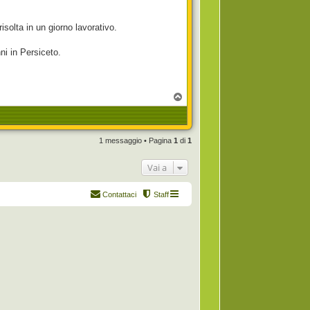
solta in un giorno lavorativo.
ni in Persiceto.
T
o
p
1 messaggio • Pagina
1
di
1
Vai a
Contattaci
Staff