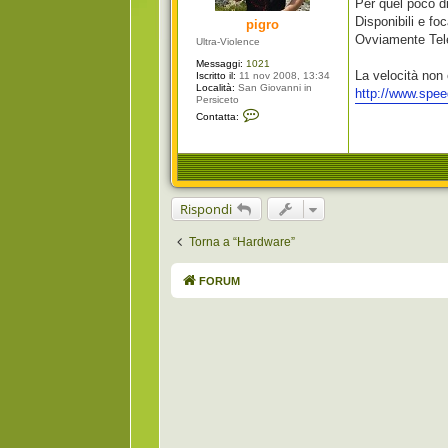
Per quel poco di
g
i
Disponibili e foc
pigro
o
Ovviamente Telec
Ultra-Violence
Messaggi:
1021
La velocità non 
Iscritto il:
11 nov 2008, 13:34
Località:
San Giovanni in
http://www.spee
Persiceto
C
Contatta:
o
n
t
a
t
t
a
Rispondi
p
i
g
Torna a “Hardware”
r
o
FORUM