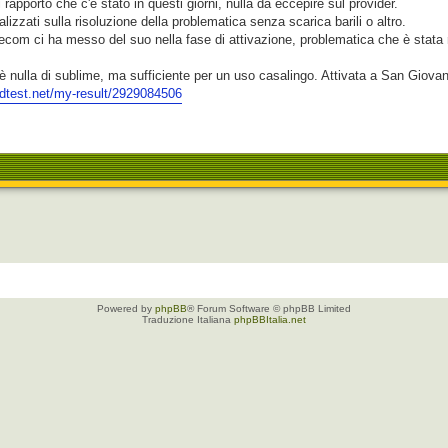
 rapporto che c'è stato in questi giorni, nulla da eccepire sul provider.
alizzati sulla risoluzione della problematica senza scarica barili o altro.
om ci ha messo del suo nella fase di attivazione, problematica che è stata ri
è nulla di sublime, ma sufficiente per un uso casalingo. Attivata a San Giovan
dtest.net/my-result/2929084506
Powered by
phpBB
® Forum Software © phpBB Limited
Traduzione Italiana
phpBBItalia.net