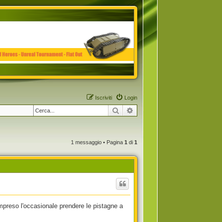
Iscriviti
Login
Cerca
Ricerca avanzata
1 messaggio • Pagina
1
di
1
preso l'occasionale prendere le pistagne a