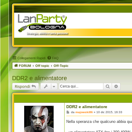
Collegamenti Rapidi
FAQ
FORUM
Off topic
Off-Topic
DDR2 e alimentatore
Cerca
Ricerca
Rispondi
DDR2 e alimentatore
M
da
majowski86
»
10 dic 2015, 16:33
e
s
Nella speranza che qualcuno abbia qual
s
a
g