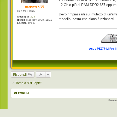
- un alimentatore ATX (tra i 300-400W
g
i
- 2 Gb o più di RAM DDR2-667 oppur
majowski86
o
Hurt Me Plenty
Devo rimpiazzarli sul muletto di un'a
Messaggi:
324
modello, basta che siano funzionanti.
Iscritto il:
28 nov 2008, 11:11
Località:
Imola
Asus P8Z77-M Pro | 
Rispondi
Torna a “Off-Topic”
FORUM
Power