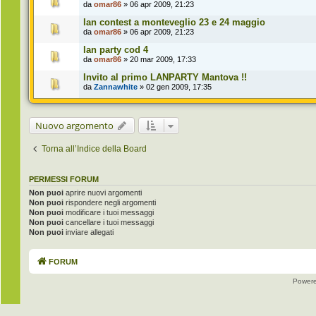
da
omar86
» 06 apr 2009, 21:23
lan contest a monteveglio 23 e 24 maggio
da
omar86
» 06 apr 2009, 21:23
lan party cod 4
da
omar86
» 20 mar 2009, 17:33
Invito al primo LANPARTY Mantova !!
da
Zannawhite
» 02 gen 2009, 17:35
Nuovo argomento
Torna all’Indice della Board
PERMESSI FORUM
Non puoi
aprire nuovi argomenti
Non puoi
rispondere negli argomenti
Non puoi
modificare i tuoi messaggi
Non puoi
cancellare i tuoi messaggi
Non puoi
inviare allegati
FORUM
Power