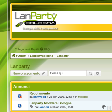
Collegamenti Rapidi
FAQ
FORUM
LanpartyBologna
Lanparty
Lanparty
Cerca
Ricerca 
Nuovo argomento
Annunci
Regolamento
da
ohmygod
» 25 gen 2009, 12:56 » in
Modding
Lanparty Modders Bologna
da
Lonherz
» 06 ott 2005, 15:00
1