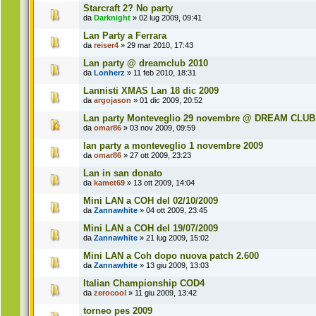
Starcraft 2? No party
da
Darknight
» 02 lug 2009, 09:41
Lan Party a Ferrara
da
reiser4
» 29 mar 2010, 17:43
Lan party @ dreamclub 2010
da
Lonherz
» 11 feb 2010, 18:31
Lannisti XMAS Lan 18 dic 2009
da
argojason
» 01 dic 2009, 20:52
Lan party Monteveglio 29 novembre @ DREAM CLUB
da
omar86
» 03 nov 2009, 09:59
lan party a monteveglio 1 novembre 2009
da
omar86
» 27 ott 2009, 23:23
Lan in san donato
da
kamet69
» 13 ott 2009, 14:04
Mini LAN a COH del 02/10/2009
da
Zannawhite
» 04 ott 2009, 23:45
Mini LAN a COH del 19/07/2009
da
Zannawhite
» 21 lug 2009, 15:02
Mini LAN a Coh dopo nuova patch 2.600
da
Zannawhite
» 13 giu 2009, 13:03
Italian Championship COD4
da
zerocool
» 11 giu 2009, 13:42
torneo pes 2009