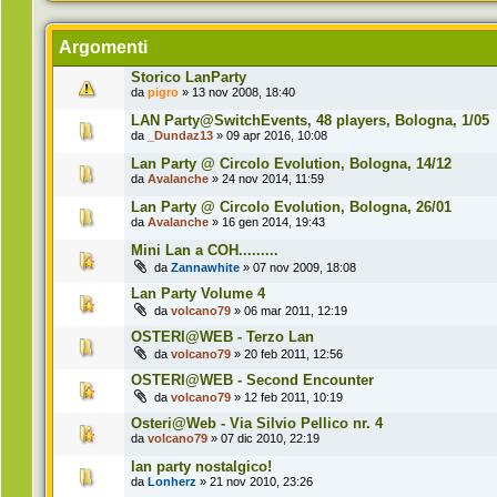
Argomenti
Storico LanParty
da
pigro
» 13 nov 2008, 18:40
LAN Party@SwitchEvents, 48 players, Bologna, 1/05
da
_Dundaz13
» 09 apr 2016, 10:08
Lan Party @ Circolo Evolution, Bologna, 14/12
da
Avalanche
» 24 nov 2014, 11:59
Lan Party @ Circolo Evolution, Bologna, 26/01
da
Avalanche
» 16 gen 2014, 19:43
Mini Lan a COH.........
da
Zannawhite
» 07 nov 2009, 18:08
Lan Party Volume 4
da
volcano79
» 06 mar 2011, 12:19
OSTERI@WEB - Terzo Lan
da
volcano79
» 20 feb 2011, 12:56
OSTERI@WEB - Second Encounter
da
volcano79
» 12 feb 2011, 10:19
Osteri@Web - Via Silvio Pellico nr. 4
da
volcano79
» 07 dic 2010, 22:19
lan party nostalgico!
da
Lonherz
» 21 nov 2010, 23:26