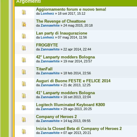
Argomenti
Aggiornamento forum e nuovo tema!
da
Lonherz
» 18 set 2017, 15:12
The Revenge of Cheattone
da
Zannawhite
» 24 mag 2015, 20:18
Lan party di Inaugurazione
da
Lonherz
» 07 mag 2014, 11:56
FROGBYTE
da
Zannawhite
» 22 apr 2014, 22:44
42° Lanparty modders Bologna
da
Zannawhite
» 19 mar 2014, 23:57
TitanFall
da
Zannawhite
» 18 feb 2014, 22:56
Auguri di Buone FESTE e FELICE 2014
da
Zannawhite
» 21 dic 2013, 12:25
41° Lanparty modders Bologna
da
Zannawhite
» 16 set 2013, 22:04
Logitech Illuminated Keyboard K800
da
Zannawhite
» 29 ago 2013, 20:25
Company of Heroes 2
da
Zannawhite
» 14 lug 2013, 09:55
Inizia la Closed Beta di Company of Heroes 2
da
Zannawhite
» 07 apr 2013, 20:21