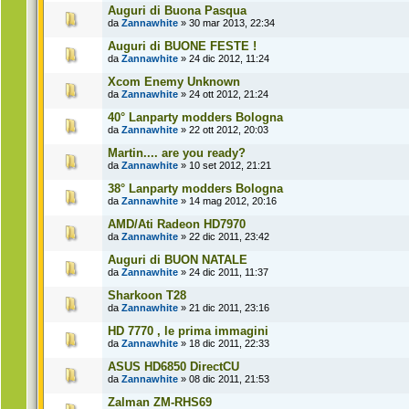
Auguri di Buona Pasqua
da
Zannawhite
» 30 mar 2013, 22:34
Auguri di BUONE FESTE !
da
Zannawhite
» 24 dic 2012, 11:24
Xcom Enemy Unknown
da
Zannawhite
» 24 ott 2012, 21:24
40° Lanparty modders Bologna
da
Zannawhite
» 22 ott 2012, 20:03
Martin.... are you ready?
da
Zannawhite
» 10 set 2012, 21:21
38° Lanparty modders Bologna
da
Zannawhite
» 14 mag 2012, 20:16
AMD/Ati Radeon HD7970
da
Zannawhite
» 22 dic 2011, 23:42
Auguri di BUON NATALE
da
Zannawhite
» 24 dic 2011, 11:37
Sharkoon T28
da
Zannawhite
» 21 dic 2011, 23:16
HD 7770 , le prima immagini
da
Zannawhite
» 18 dic 2011, 22:33
ASUS HD6850 DirectCU
da
Zannawhite
» 08 dic 2011, 21:53
Zalman ZM-RHS69