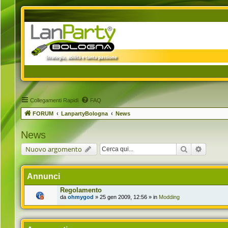
Collegamenti Rapidi
FAQ
FORUM
LanpartyBologna
News
News
Cerca
Ricerca 
Nuovo argomento
Annunci
Regolamento
da
ohmygod
» 25 gen 2009, 12:56 » in
Modding