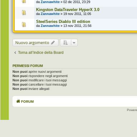
da
Zannawhite
» 02 dic 2011, 23:29
Kingston DataTraveler HyperX 3.0
da
Zannawhite
» 19 nov 2011, 11:05
SteelSeries Diablo III edition
da
Zannawhite
» 13 nov 2011, 21:56
Nuovo argomento
Torna all’Indice della Board
PERMESSI FORUM
Non puoi
aprire nuovi argomenti
Non puoi
rispondere negli argomenti
Non puoi
modificare i tuoi messaggi
Non puoi
cancellare i tuoi messaggi
Non puoi
inviare allegati
FORUM
Power