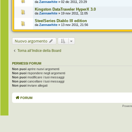
da
Zannawhite
» 02 dic 2011, 23:29
Kingston DataTraveler HyperX 3.0
da
Zannawhite
» 19 nov 2011, 11:05
SteelSeries Diablo III edition
da
Zannawhite
» 13 nov 2011, 21:56
Nuovo argomento
Torna all’Indice della Board
PERMESSI FORUM
Non puoi
aprire nuovi argomenti
Non puoi
rispondere negli argomenti
Non puoi
modificare i tuoi messaggi
Non puoi
cancellare i tuoi messaggi
Non puoi
inviare allegati
FORUM
Power