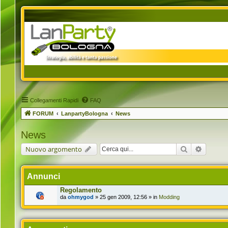
Collegamenti Rapidi
FAQ
FORUM
LanpartyBologna
News
News
Cerca
Ricerca 
Nuovo argomento
Annunci
Regolamento
da
ohmygod
» 25 gen 2009, 12:56 » in
Modding