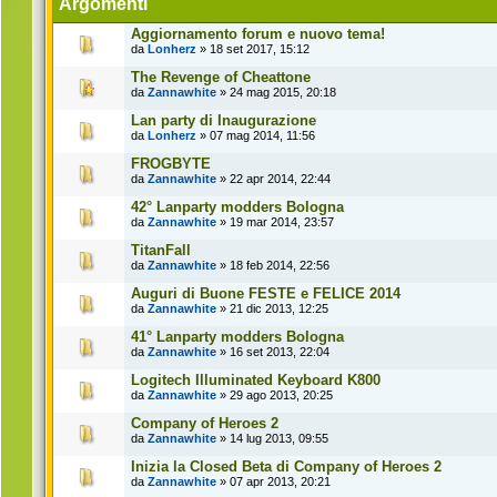
Argomenti
Aggiornamento forum e nuovo tema!
da
Lonherz
» 18 set 2017, 15:12
The Revenge of Cheattone
da
Zannawhite
» 24 mag 2015, 20:18
Lan party di Inaugurazione
da
Lonherz
» 07 mag 2014, 11:56
FROGBYTE
da
Zannawhite
» 22 apr 2014, 22:44
42° Lanparty modders Bologna
da
Zannawhite
» 19 mar 2014, 23:57
TitanFall
da
Zannawhite
» 18 feb 2014, 22:56
Auguri di Buone FESTE e FELICE 2014
da
Zannawhite
» 21 dic 2013, 12:25
41° Lanparty modders Bologna
da
Zannawhite
» 16 set 2013, 22:04
Logitech Illuminated Keyboard K800
da
Zannawhite
» 29 ago 2013, 20:25
Company of Heroes 2
da
Zannawhite
» 14 lug 2013, 09:55
Inizia la Closed Beta di Company of Heroes 2
da
Zannawhite
» 07 apr 2013, 20:21