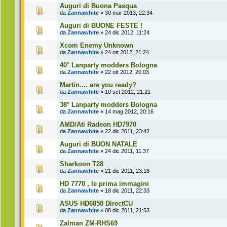
Auguri di Buona Pasqua
da
Zannawhite
» 30 mar 2013, 22:34
Auguri di BUONE FESTE !
da
Zannawhite
» 24 dic 2012, 11:24
Xcom Enemy Unknown
da
Zannawhite
» 24 ott 2012, 21:24
40° Lanparty modders Bologna
da
Zannawhite
» 22 ott 2012, 20:03
Martin.... are you ready?
da
Zannawhite
» 10 set 2012, 21:21
38° Lanparty modders Bologna
da
Zannawhite
» 14 mag 2012, 20:16
AMD/Ati Radeon HD7970
da
Zannawhite
» 22 dic 2011, 23:42
Auguri di BUON NATALE
da
Zannawhite
» 24 dic 2011, 11:37
Sharkoon T28
da
Zannawhite
» 21 dic 2011, 23:16
HD 7770 , le prima immagini
da
Zannawhite
» 18 dic 2011, 22:33
ASUS HD6850 DirectCU
da
Zannawhite
» 08 dic 2011, 21:53
Zalman ZM-RHS69