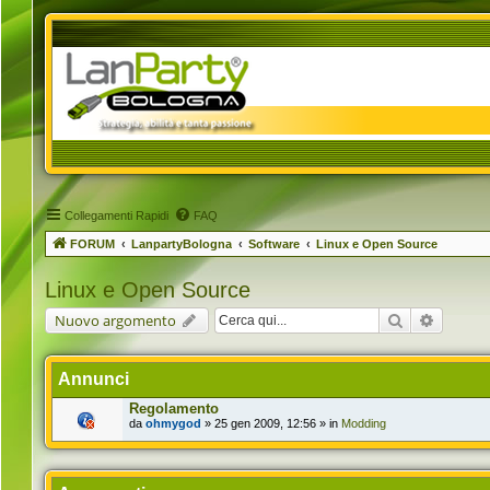
Collegamenti Rapidi
FAQ
FORUM
LanpartyBologna
Software
Linux e Open Source
Linux e Open Source
Cerca
Ricerca 
Nuovo argomento
Annunci
Regolamento
da
ohmygod
» 25 gen 2009, 12:56 » in
Modding