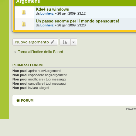
Argomenti
Kde4 su windows
da
Lonherz
» 26 gen 2009, 23:12
Un passo enorme per il mondo opensource!
da
Lonherz
» 26 gen 2009, 23:28
Nuovo argomento
Torna all’Indice della Board
PERMESSI FORUM
Non puoi
aprire nuovi argomenti
Non puoi
rispondere negli argomenti
Non puoi
modificare i tuoi messaggi
Non puoi
cancellare i tuoi messaggi
Non puoi
inviare allegati
FORUM
Power