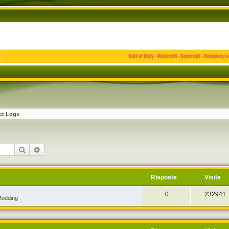
ct Logs
Cerca
Ricerca avanzata
Risposte
Visite
0
232941
odding