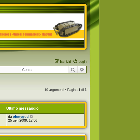
Iscriviti
Login
Cerca
Ricerca avanzata
10 argomenti • Pagina
1
di
1
Ultimo messaggio
da
ohmygod
25 gen 2009, 12:56