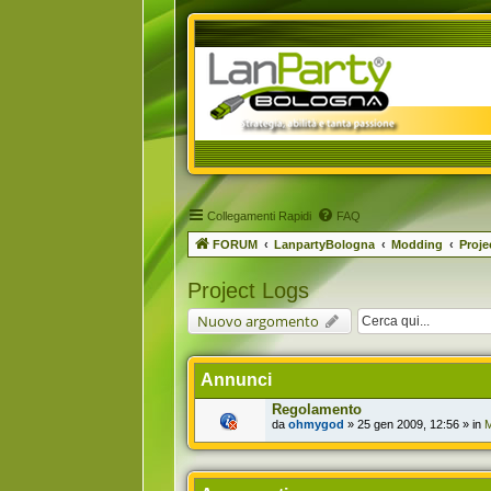
Collegamenti Rapidi
FAQ
FORUM
LanpartyBologna
Modding
Proje
Project Logs
Nuovo argomento
Annunci
Regolamento
da
ohmygod
» 25 gen 2009, 12:56 » in
M