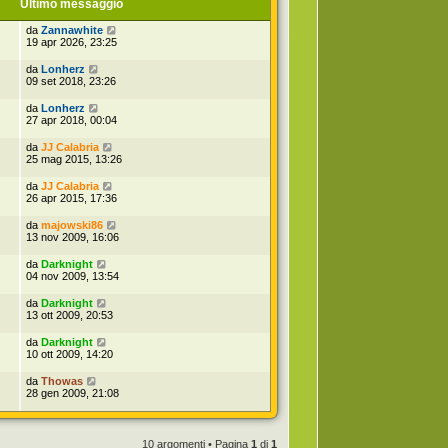
Ultimo messaggio
da
Zannawhite
19 apr 2026, 23:25
da
Lonherz
09 set 2018, 23:26
da
Lonherz
27 apr 2018, 00:04
da
JJ Calabria
25 mag 2015, 13:26
da
JJ Calabria
26 apr 2015, 17:36
da
majowski86
13 nov 2009, 16:06
da
Darknight
04 nov 2009, 13:54
da
Darknight
13 ott 2009, 20:53
da
Darknight
10 ott 2009, 14:20
da
Thowas
28 gen 2009, 21:08
10 argomenti • Pagina
1
di
1