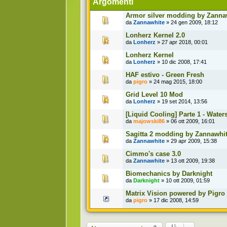
Argomenti
Armor silver modding by Zanna
da
Zannawhite
» 24 gen 2009, 18:12
Lonherz Kernel 2.0
da
Lonherz
» 27 apr 2018, 00:01
Lonherz Kernel
da
Lonherz
» 10 dic 2008, 17:41
HAF estivo - Green Fresh
da
pigro
» 24 mag 2015, 18:00
Grid Level 10 Mod
da
Lonherz
» 19 set 2014, 13:56
[Liquid Cooling] Parte 1 - Water
da
majowski86
» 06 ott 2009, 16:01
Sagitta 2 modding by Zannawhi
da
Zannawhite
» 29 apr 2009, 15:38
Cimmo's case 3.0
da
Zannawhite
» 13 ott 2009, 19:38
Biomechanics by Darknight
da
Darknight
» 10 ott 2009, 01:59
Matrix Vision powered by Pigro
da
pigro
» 17 dic 2008, 14:59