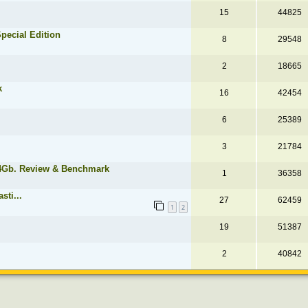
15
44825
ecial Edition
8
29548
2
18665
k
16
42454
6
25389
3
21784
 4Gb. Review & Benchmark
1
36358
sti...
27
62459
1
2
19
51387
2
40842