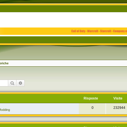
eriche
Cerca
Ricerca avanzata
Risposte
Visite
0
232944
odding