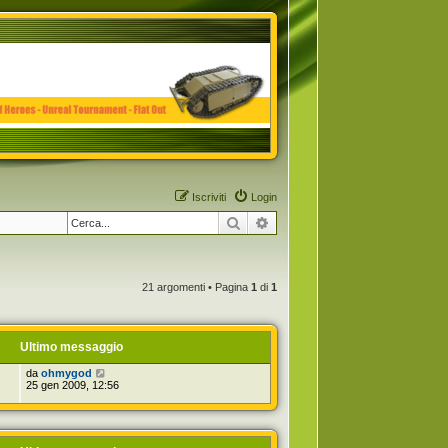
Iscriviti
Login
Cerca
Ricerca avanzata
21 argomenti • Pagina
1
di
1
Ultimo messaggio
da
ohmygod
25 gen 2009, 12:56