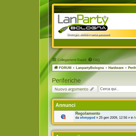
Collegamenti Rapidi
FAQ
FORUM
LanpartyBologna
Hardware
Perif
Periferiche
Nuovo argomento
Annunci
Regolamento
da
ohmygod
» 25 gen 2009, 12:56 » in
M