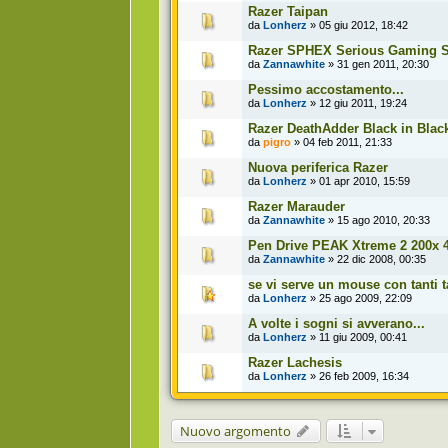
Razer Taipan
da
Lonherz
» 05 giu 2012, 18:42
Razer SPHEX Serious Gaming Sp
da
Zannawhite
» 31 gen 2011, 20:30
Pessimo accostamento...
da
Lonherz
» 12 giu 2011, 19:24
Razer DeathAdder Black in Blac
da
pigro
» 04 feb 2011, 21:33
Nuova periferica Razer
da
Lonherz
» 01 apr 2010, 15:59
Razer Marauder
da
Zannawhite
» 15 ago 2010, 20:33
Pen Drive PEAK Xtreme 2 200x
da
Zannawhite
» 22 dic 2008, 00:35
se vi serve un mouse con tanti ta
da
Lonherz
» 25 ago 2009, 22:09
A volte i sogni si avverano...
da
Lonherz
» 11 giu 2009, 00:41
Razer Lachesis
da
Lonherz
» 26 feb 2009, 16:34
Nuovo argomento