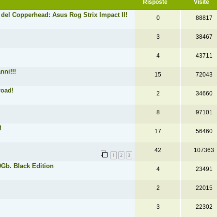
Risposte
Visite
del Copperhead: Asus Rog Strix Impact II!
0
88817
3
38467
4
43711
nni!!!
15
72043
road!
2
34660
8
97101
!
17
56460
42
107363
1
2
3
Gb. Black Edition
4
23491
2
22015
3
22302