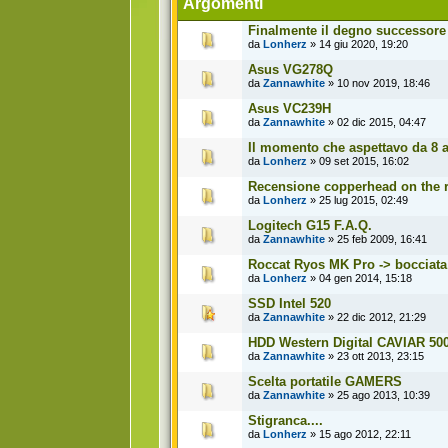
Argomenti
Finalmente il degno successore 
da
Lonherz
» 14 giu 2020, 19:20
Asus VG278Q
da
Zannawhite
» 10 nov 2019, 18:46
Asus VC239H
da
Zannawhite
» 02 dic 2015, 04:47
Il momento che aspettavo da 8 a
da
Lonherz
» 09 set 2015, 16:02
Recensione copperhead on the 
da
Lonherz
» 25 lug 2015, 02:49
Logitech G15 F.A.Q.
da
Zannawhite
» 25 feb 2009, 16:41
Roccat Ryos MK Pro -> bocciata
da
Lonherz
» 04 gen 2014, 15:18
SSD Intel 520
da
Zannawhite
» 22 dic 2012, 21:29
HDD Western Digital CAVIAR 500
da
Zannawhite
» 23 ott 2013, 23:15
Scelta portatile GAMERS
da
Zannawhite
» 25 ago 2013, 10:39
Stigranca....
da
Lonherz
» 15 ago 2012, 22:11