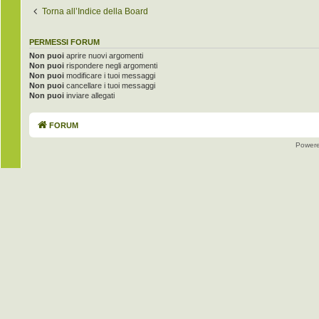
Torna all’Indice della Board
PERMESSI FORUM
Non puoi
aprire nuovi argomenti
Non puoi
rispondere negli argomenti
Non puoi
modificare i tuoi messaggi
Non puoi
cancellare i tuoi messaggi
Non puoi
inviare allegati
FORUM
Power