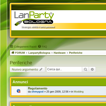
Collegamenti Rapidi
FAQ
FORUM
LanpartyBologna
Hardware
Periferiche
Periferiche
Cerca
Ricerca 
Nuovo argomento
Annunci
Regolamento
da
ohmygod
» 25 gen 2009, 12:56 » in
Modding