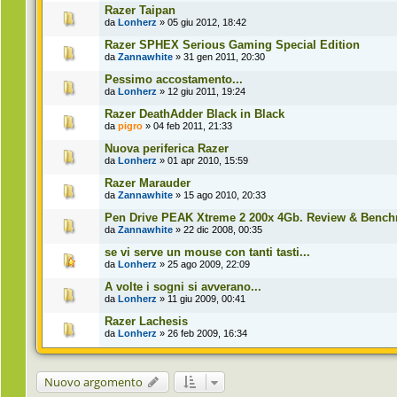
Razer Taipan
da
Lonherz
» 05 giu 2012, 18:42
Razer SPHEX Serious Gaming Special Edition
da
Zannawhite
» 31 gen 2011, 20:30
Pessimo accostamento...
da
Lonherz
» 12 giu 2011, 19:24
Razer DeathAdder Black in Black
da
pigro
» 04 feb 2011, 21:33
Nuova periferica Razer
da
Lonherz
» 01 apr 2010, 15:59
Razer Marauder
da
Zannawhite
» 15 ago 2010, 20:33
Pen Drive PEAK Xtreme 2 200x 4Gb. Review & Benc
da
Zannawhite
» 22 dic 2008, 00:35
se vi serve un mouse con tanti tasti...
da
Lonherz
» 25 ago 2009, 22:09
A volte i sogni si avverano...
da
Lonherz
» 11 giu 2009, 00:41
Razer Lachesis
da
Lonherz
» 26 feb 2009, 16:34
Nuovo argomento