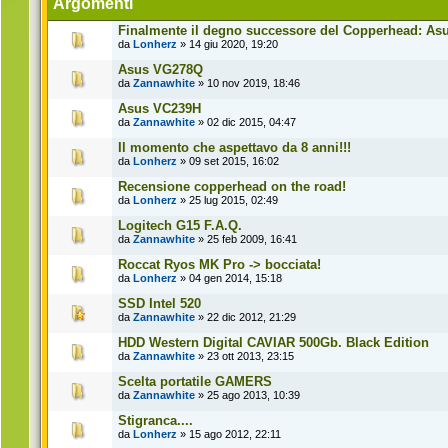
Argomenti
Finalmente il degno successore del Copperhead: Asus
da
Lonherz
» 14 giu 2020, 19:20
Asus VG278Q
da
Zannawhite
» 10 nov 2019, 18:46
Asus VC239H
da
Zannawhite
» 02 dic 2015, 04:47
Il momento che aspettavo da 8 anni!!!
da
Lonherz
» 09 set 2015, 16:02
Recensione copperhead on the road!
da
Lonherz
» 25 lug 2015, 02:49
Logitech G15 F.A.Q.
da
Zannawhite
» 25 feb 2009, 16:41
Roccat Ryos MK Pro -> bocciata!
da
Lonherz
» 04 gen 2014, 15:18
SSD Intel 520
da
Zannawhite
» 22 dic 2012, 21:29
HDD Western Digital CAVIAR 500Gb. Black Edition
da
Zannawhite
» 23 ott 2013, 23:15
Scelta portatile GAMERS
da
Zannawhite
» 25 ago 2013, 10:39
Stigranca....
da
Lonherz
» 15 ago 2012, 22:11