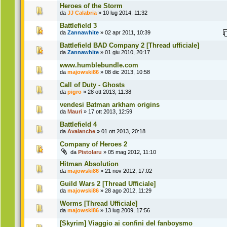
Heroes of the Storm
da
JJ Calabria
» 10 lug 2014, 11:32
Battlefield 3
da
Zannawhite
» 02 apr 2011, 10:39
Battlefield BAD Company 2 [Thread ufficiale]
da
Zannawhite
» 01 giu 2010, 20:17
www.humblebundle.com
da
majowski86
» 08 dic 2013, 10:58
Call of Duty - Ghosts
da
pigro
» 28 ott 2013, 11:38
vendesi Batman arkham origins
da
Mauri
» 17 ott 2013, 12:59
Battlefield 4
da
Avalanche
» 01 ott 2013, 20:18
Company of Heroes 2
da
Pistolaru
» 05 mag 2012, 11:10
Hitman Absolution
da
majowski86
» 21 nov 2012, 17:02
Guild Wars 2 [Thread Ufficiale]
da
majowski86
» 28 ago 2012, 11:29
Worms [Thread Ufficiale]
da
majowski86
» 13 lug 2009, 17:56
[Skyrim] Viaggio ai confini del fanboysmo