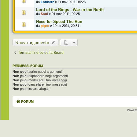
da
Lonherz
» 11 nov 2011, 15:23
Lord of the Rings - War in the North
da
Soul
» 01 nov 2011, 20:25
Need for Speed The Run
da
pigro
» 19 ott 2011, 20:51
Nuovo argomento
Torna all’Indice della Board
PERMESSI FORUM
Non puoi
aprire nuovi argomenti
Non puoi
rispondere negli argomenti
Non puoi
modificare i tuoi messaggi
Non puoi
cancellare i tuoi messaggi
Non puoi
inviare allegati
FORUM
Power