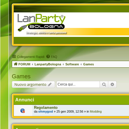
Collegamenti Rapidi
FAQ
FORUM
LanpartyBologna
Software
Games
Games
Cerca
Ricerca 
Nuovo argomento
Annunci
Regolamento
da
ohmygod
» 25 gen 2009, 12:56 » in
Modding