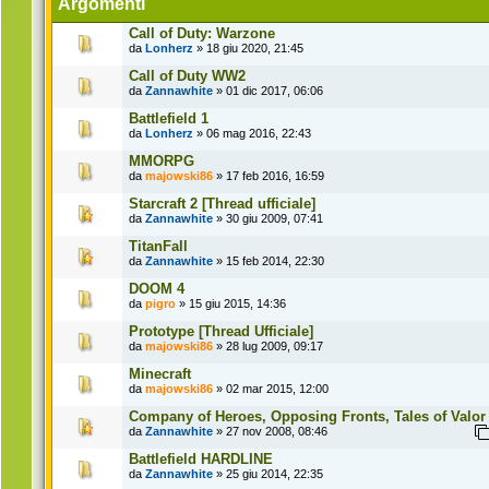
Argomenti
Call of Duty: Warzone
da
Lonherz
» 18 giu 2020, 21:45
Call of Duty WW2
da
Zannawhite
» 01 dic 2017, 06:06
Battlefield 1
da
Lonherz
» 06 mag 2016, 22:43
MMORPG
da
majowski86
» 17 feb 2016, 16:59
Starcraft 2 [Thread ufficiale]
da
Zannawhite
» 30 giu 2009, 07:41
TitanFall
da
Zannawhite
» 15 feb 2014, 22:30
DOOM 4
da
pigro
» 15 giu 2015, 14:36
Prototype [Thread Ufficiale]
da
majowski86
» 28 lug 2009, 09:17
Minecraft
da
majowski86
» 02 mar 2015, 12:00
Company of Heroes, Opposing Fronts, Tales of Valor
da
Zannawhite
» 27 nov 2008, 08:46
Battlefield HARDLINE
da
Zannawhite
» 25 giu 2014, 22:35