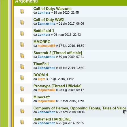
Argomenti
Call of Duty: Warzone
da
Lonherz
» 18 giu 2020, 21:45
Call of Duty WW2
da
Zannawhite
» 01 dic 2017, 06:06
Battlefield 1
da
Lonherz
» 06 mag 2016, 22:43
MMORPG
da
majowski86
» 17 feb 2016, 16:59
Starcraft 2 [Thread ufficiale]
da
Zannawhite
» 30 giu 2009, 07:41
TitanFall
da
Zannawhite
» 15 feb 2014, 22:30
DOOM 4
da
pigro
» 15 giu 2015, 14:36
Prototype [Thread Ufficiale]
da
majowski86
» 28 lug 2009, 09:17
Minecraft
da
majowski86
» 02 mar 2015, 12:00
Company of Heroes, Opposing Fronts, Tales of Valor
da
Zannawhite
» 27 nov 2008, 08:46
Battlefield HARDLINE
da
Zannawhite
» 25 giu 2014, 22:35