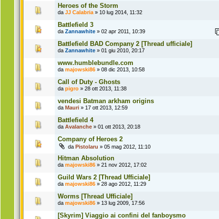
Heroes of the Storm
da
JJ Calabria
» 10 lug 2014, 11:32
Battlefield 3
da
Zannawhite
» 02 apr 2011, 10:39
Battlefield BAD Company 2 [Thread ufficiale]
da
Zannawhite
» 01 giu 2010, 20:17
www.humblebundle.com
da
majowski86
» 08 dic 2013, 10:58
Call of Duty - Ghosts
da
pigro
» 28 ott 2013, 11:38
vendesi Batman arkham origins
da
Mauri
» 17 ott 2013, 12:59
Battlefield 4
da
Avalanche
» 01 ott 2013, 20:18
Company of Heroes 2
da
Pistolaru
» 05 mag 2012, 11:10
Hitman Absolution
da
majowski86
» 21 nov 2012, 17:02
Guild Wars 2 [Thread Ufficiale]
da
majowski86
» 28 ago 2012, 11:29
Worms [Thread Ufficiale]
da
majowski86
» 13 lug 2009, 17:56
[Skyrim] Viaggio ai confini del fanboysmo