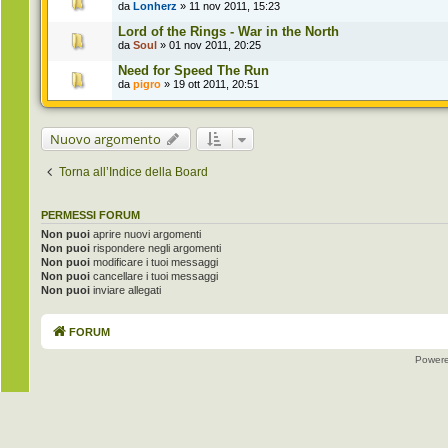
da
Lonherz
» 11 nov 2011, 15:23
Lord of the Rings - War in the North
da
Soul
» 01 nov 2011, 20:25
Need for Speed The Run
da
pigro
» 19 ott 2011, 20:51
Nuovo argomento
Torna all’Indice della Board
PERMESSI FORUM
Non puoi
aprire nuovi argomenti
Non puoi
rispondere negli argomenti
Non puoi
modificare i tuoi messaggi
Non puoi
cancellare i tuoi messaggi
Non puoi
inviare allegati
FORUM
Power