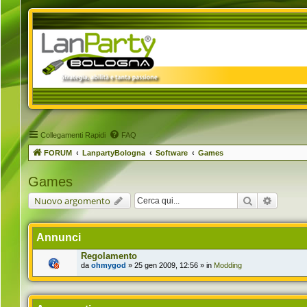
Collegamenti Rapidi
FAQ
FORUM
LanpartyBologna
Software
Games
Games
Cerca
Ricerca 
Nuovo argomento
Annunci
Regolamento
da
ohmygod
» 25 gen 2009, 12:56 » in
Modding