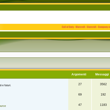
Argomenti
Messaggi
27
3562
i e futuri.
69
192
47
1183
ource