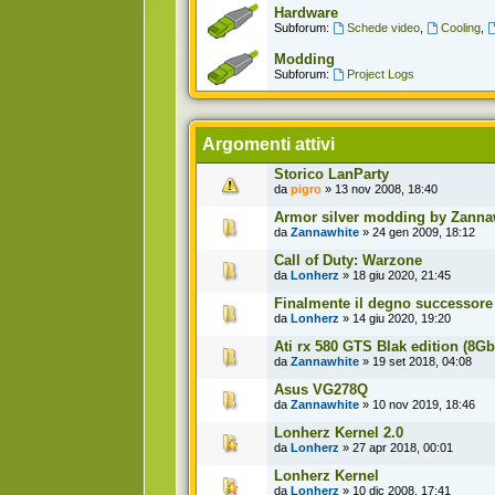
Hardware
Subforum:
Schede video
,
Cooling
,
Modding
Subforum:
Project Logs
Argomenti attivi
Storico LanParty
da
pigro
» 13 nov 2008, 18:40
Armor silver modding by Zanna
da
Zannawhite
» 24 gen 2009, 18:12
Call of Duty: Warzone
da
Lonherz
» 18 giu 2020, 21:45
Finalmente il degno successore 
da
Lonherz
» 14 giu 2020, 19:20
Ati rx 580 GTS Blak edition (8Gb
da
Zannawhite
» 19 set 2018, 04:08
Asus VG278Q
da
Zannawhite
» 10 nov 2019, 18:46
Lonherz Kernel 2.0
da
Lonherz
» 27 apr 2018, 00:01
Lonherz Kernel
da
Lonherz
» 10 dic 2008, 17:41