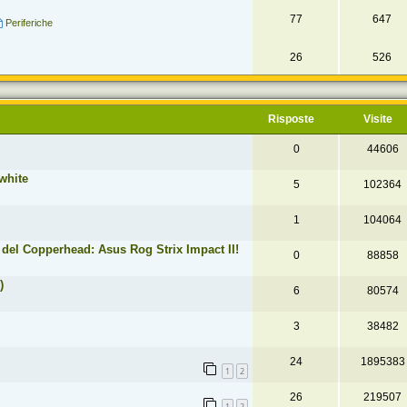
77
647
Periferiche
26
526
Risposte
Visite
0
44606
white
5
102364
1
104064
del Copperhead: Asus Rog Strix Impact II!
0
88858
)
6
80574
3
38482
24
1895383
1
2
26
219507
1
2