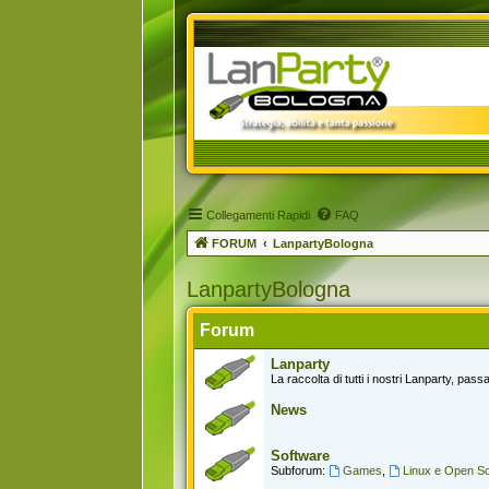
Collegamenti Rapidi
FAQ
FORUM
LanpartyBologna
LanpartyBologna
Forum
Lanparty
La raccolta di tutti i nostri Lanparty, passat
News
Software
Subforum:
Games
,
Linux e Open S