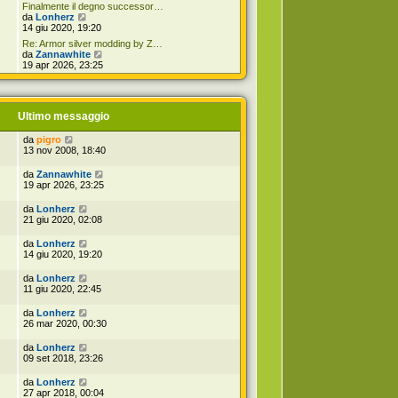
d
o
t
Finalmente il degno successor…
i
m
i
V
da
Lonherz
u
e
m
e
14 giu 2020, 19:20
l
s
o
d
t
s
Re: Armor silver modding by Z…
m
i
i
V
a
da
Zannawhite
e
u
m
e
g
19 apr 2026, 23:25
s
l
o
d
g
s
t
m
i
i
a
i
e
u
o
g
m
s
l
g
o
Ultimo messaggio
s
t
i
m
a
i
o
e
g
m
da
pigro
s
g
o
13 nov 2008, 18:40
s
i
m
a
o
e
da
Zannawhite
g
s
19 apr 2026, 23:25
g
s
i
a
o
da
Lonherz
g
21 giu 2020, 02:08
g
i
da
Lonherz
o
14 giu 2020, 19:20
da
Lonherz
11 giu 2020, 22:45
da
Lonherz
26 mar 2020, 00:30
da
Lonherz
09 set 2018, 23:26
da
Lonherz
27 apr 2018, 00:04