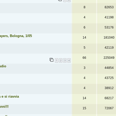
8
82653
4
41198
6
53176
yers, Bologna, 1/05
14
181040
5
42119
66
225049
1
2
3
4
udio
3
44854
4
43725
4
38912
 e si riavvia
14
68217
nni!!!
15
72067