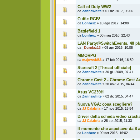
Call of Duty WW2
da
Zannawhite
» 01 dic 2017, 06:06
Cuffie RGB!
da
Lonherz
» 10 ago 2017, 14:08
Battlefield 1
da
Lonherz
» 06 mag 2016, 22:43
LAN Party@SwitchEvents, 48 pla
da
_Dundaz13
» 09 apr 2016, 10:08
MMORPG
da
majowski86
» 17 feb 2016, 16:59
Starcraft 2 [Thread ufficiale]
da
Zannawhite
» 30 giu 2009, 07:41
Chrome Cast 2 - Chrome Cast A
da
Zannawhite
» 30 nov 2015, 04:44
Asus VC239H
da
Zannawhite
» 02 dic 2015, 04:47
Nuova VGA: cosa scegliere?
da
JJ Calabria
» 17 nov 2015, 15:54
Driver della scheda video crasha
da
JJ Calabria
» 28 set 2015, 11:33
Il momento che aspettavo da 8 a
da
Lonherz
» 09 set 2015, 16:02