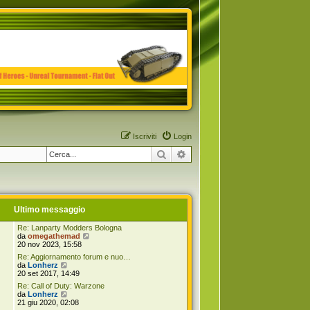
Iscriviti
Login
Cerca
Ricerca avanzata
Ultimo messaggio
Re: Lanparty Modders Bologna
V
da
omegathemad
e
20 nov 2023, 15:58
d
Re: Aggiornamento forum e nuo…
i
V
da
Lonherz
u
e
20 set 2017, 14:49
l
d
t
Re: Call of Duty: Warzone
i
V
i
da
Lonherz
u
e
m
21 giu 2020, 02:08
l