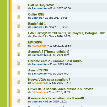
Call of Duty WW2
da
Zannawhite
» 01 dic 2017, 06:06
Cuffie RGB!
da
Lonherz
» 10 ago 2017, 14:08
Battlefield 1
da
Lonherz
» 06 mag 2016, 22:43
LAN Party@SwitchEvents, 48 players, Bologna, 1/05
da
_Dundaz13
» 09 apr 2016, 10:08
MMORPG
da
majowski86
» 17 feb 2016, 16:59
Starcraft 2 [Thread ufficiale]
da
Zannawhite
» 30 giu 2009, 07:41
Chrome Cast 2 - Chrome Cast Audio
da
Zannawhite
» 30 nov 2015, 04:44
Asus VC239H
da
Zannawhite
» 02 dic 2015, 04:47
Nuova VGA: cosa scegliere?
da
JJ Calabria
» 17 nov 2015, 15:54
Driver della scheda video crasha e si riavvia
da
JJ Calabria
» 28 set 2015, 11:33
Il momento che aspettavo da 8 anni!!!
da
Lonherz
» 09 set 2015, 16:02