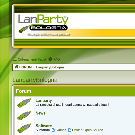
Collegamenti Rapidi
FAQ
FORUM
LanpartyBologna
LanpartyBologna
Forum
Lanparty
La raccolta di tutti i nostri Lanparty, passati e futuri.
News
Software
Subforum:
Games
,
Linux e Open Source