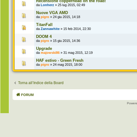
Recensione copperhead on the road!
da
Lonherz
» 25 lug 2015, 02:49
Nuove VGA AMD
da
pigro
» 24 giu 2015, 14:18
TitanFall
da
Zannawhite
» 15 feb 2014, 22:30
DOOM 4
da
pigro
» 15 giu 2015, 14:36
Upgrade
da
majowski86
» 31 mag 2015, 12:19
HAF estivo - Green Fresh
da
pigro
» 24 mag 2015, 18:00
Torna all’Indice della Board
FORUM
Power