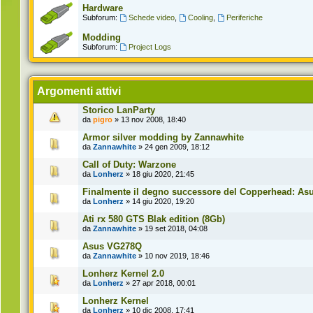
Hardware
Subforum:
Schede video
,
Cooling
,
Periferiche
Modding
Subforum:
Project Logs
Argomenti attivi
Storico LanParty
da
pigro
» 13 nov 2008, 18:40
Armor silver modding by Zannawhite
da
Zannawhite
» 24 gen 2009, 18:12
Call of Duty: Warzone
da
Lonherz
» 18 giu 2020, 21:45
Finalmente il degno successore del Copperhead: Asus
da
Lonherz
» 14 giu 2020, 19:20
Ati rx 580 GTS Blak edition (8Gb)
da
Zannawhite
» 19 set 2018, 04:08
Asus VG278Q
da
Zannawhite
» 10 nov 2019, 18:46
Lonherz Kernel 2.0
da
Lonherz
» 27 apr 2018, 00:01
Lonherz Kernel
da
Lonherz
» 10 dic 2008, 17:41