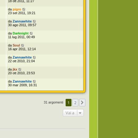
18 ott 2011, 11:27
da
pigro
23 set 2011, 19:21
da
Zannawhite
30 ago 2011, 09:57
da
Darknight
11 lug 2011, 00:49
da
Soul
16 apr 2011, 12:14
da
Zannawhite
22 ott 2010, 21:04
da
jkx
20 ott 2010, 23:53
da
Zannawhite
30 mar 2009, 16:31
1
2
Prossimo
31 argomenti
Vai a