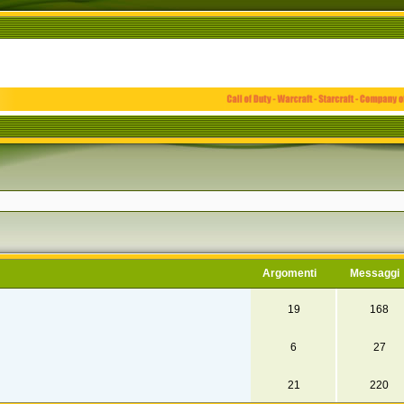
Argomenti
Messaggi
19
168
6
27
21
220