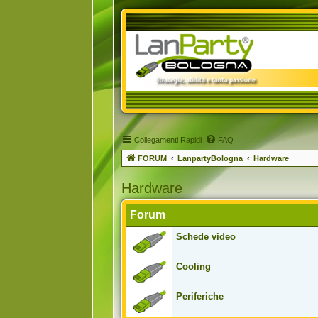
Collegamenti Rapidi
FAQ
FORUM
LanpartyBologna
Hardware
Hardware
Forum
Schede video
Cooling
Periferiche