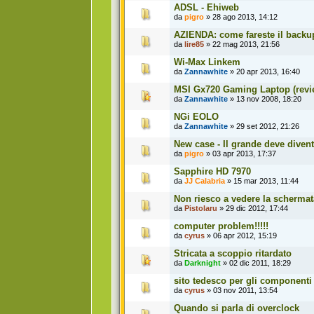
ADSL - Ehiweb
da
pigro
» 28 ago 2013, 14:12
AZIENDA: come fareste il backup
da
lire85
» 22 mag 2013, 21:56
Wi-Max Linkem
da
Zannawhite
» 20 apr 2013, 16:40
MSI Gx720 Gaming Laptop (revi
da
Zannawhite
» 13 nov 2008, 18:20
NGi EOLO
da
Zannawhite
» 29 set 2012, 21:26
New case - Il grande deve diven
da
pigro
» 03 apr 2013, 17:37
Sapphire HD 7970
da
JJ Calabria
» 15 mar 2013, 11:44
Non riesco a vedere la schermata
da
Pistolaru
» 29 dic 2012, 17:44
computer problem!!!!!
da
cyrus
» 06 apr 2012, 15:19
Stricata a scoppio ritardato
da
Darknight
» 02 dic 2011, 18:29
sito tedesco per gli componenti
da
cyrus
» 03 nov 2011, 13:54
Quando si parla di overclock