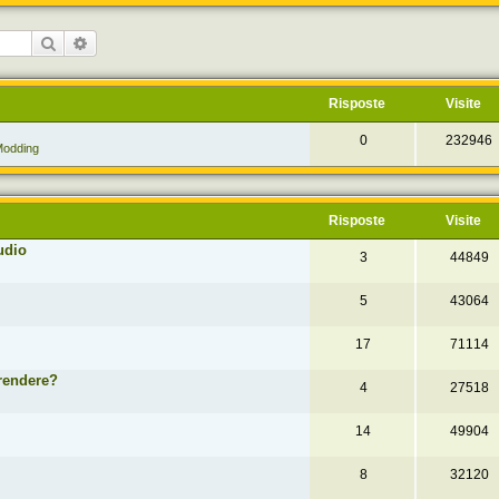
Cerca
Ricerca avanzata
Risposte
Visite
0
232946
odding
Risposte
Visite
udio
3
44849
5
43064
17
71114
prendere?
4
27518
14
49904
8
32120