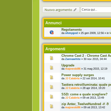
Nuovo argomento
Annunci
Regolamento
da
ohmygod
» 25 gen 2009, 12:56 » in
M
Argomenti
Chrome Cast 2 - Chrome Cast A
da
Zannawhite
» 30 nov 2015, 04:44
Upgrade
da
majowski86
» 31 mag 2015, 12:19
Power supply surges
da
JJ Calabria
» 22 set 2014, 10:41
Tastiera retroilluminata: quale 
da
JJ Calabria
» 28 apr 2014, 19:20
SSD: come e quale scegliere?
da
JJ Calabria
» 09 ott 2013, 13:49
zip Antec_TwelveHundred -# -9
da
majowski86
» 09 ott 2013, 13:42