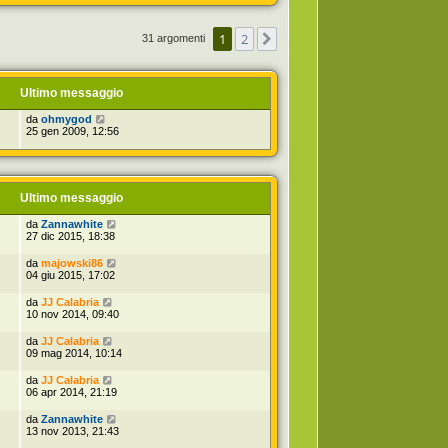
o
d
t
m
i
i
e
u
m
s
l
1
2
Prossimo
31 argomenti
o
s
t
m
a
i
e
g
m
s
g
o
s
Ultimo messaggio
i
m
a
o
e
g
da
ohmygod
s
g
25 gen 2009, 12:56
s
i
a
o
g
g
i
o
Ultimo messaggio
da
Zannawhite
27 dic 2015, 18:38
da
majowski86
04 giu 2015, 17:02
da
JJ Calabria
10 nov 2014, 09:40
da
JJ Calabria
09 mag 2014, 10:14
da
JJ Calabria
06 apr 2014, 21:19
da
Zannawhite
13 nov 2013, 21:43