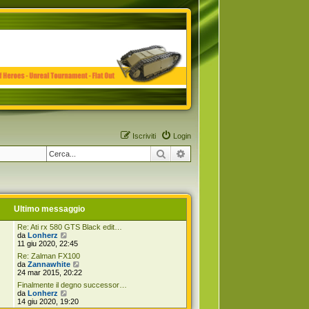
Iscriviti
Login
Cerca
Ricerca avanzata
Ultimo messaggio
Re: Ati rx 580 GTS Black edit…
V
da
Lonherz
e
11 giu 2020, 22:45
d
Re: Zalman FX100
i
V
da
Zannawhite
u
e
24 mar 2015, 20:22
l
d
t
Finalmente il degno successor…
i
i
V
da
Lonherz
u
m
e
14 giu 2020, 19:20
l