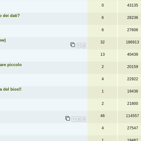
0
43135
 dei dati?
6
28236
6
27606
ew)
32
186913
1
2
13
40439
tare piccolo
2
20159
4
22922
 del bios!!
1
19436
2
21800
46
114557
1
2
3
4
27547
1
19487