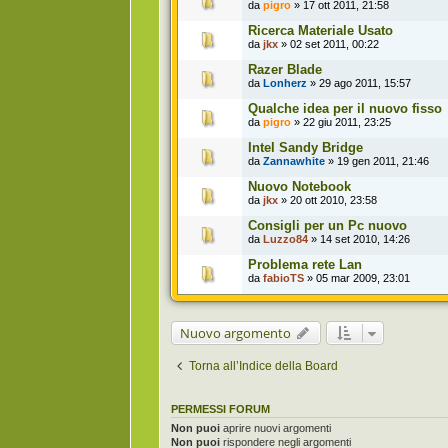
da
pigro
» 17 ott 2011, 21:58
Ricerca Materiale Usato
da
jkx
» 02 set 2011, 00:22
Razer Blade
da
Lonherz
» 29 ago 2011, 15:57
Qualche idea per il nuovo fisso
da
pigro
» 22 giu 2011, 23:25
Intel Sandy Bridge
da
Zannawhite
» 19 gen 2011, 21:46
Nuovo Notebook
da
jkx
» 20 ott 2010, 23:58
Consigli per un Pc nuovo
da
Luzzo84
» 14 set 2010, 14:26
Problema rete Lan
da
fabioTS
» 05 mar 2009, 23:01
Nuovo argomento
Torna all’Indice della Board
PERMESSI FORUM
Non puoi
aprire nuovi argomenti
Non puoi
rispondere negli argomenti