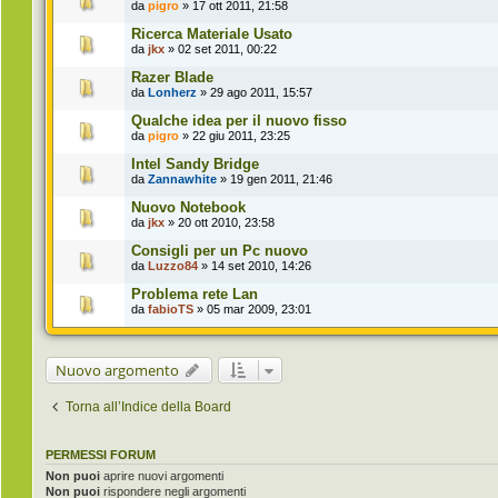
da
pigro
» 17 ott 2011, 21:58
Ricerca Materiale Usato
da
jkx
» 02 set 2011, 00:22
Razer Blade
da
Lonherz
» 29 ago 2011, 15:57
Qualche idea per il nuovo fisso
da
pigro
» 22 giu 2011, 23:25
Intel Sandy Bridge
da
Zannawhite
» 19 gen 2011, 21:46
Nuovo Notebook
da
jkx
» 20 ott 2010, 23:58
Consigli per un Pc nuovo
da
Luzzo84
» 14 set 2010, 14:26
Problema rete Lan
da
fabioTS
» 05 mar 2009, 23:01
Nuovo argomento
Torna all’Indice della Board
PERMESSI FORUM
Non puoi
aprire nuovi argomenti
Non puoi
rispondere negli argomenti