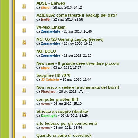
ADSL - Ehiweb
da
pigro
» 28 ago 2013, 14:12
AZIENDA: come fareste il backup dei dati?
da
lire85
» 22 mag 2013, 21:56
Wi-Max Linkem
da
Zannawhite
» 20 apr 2013, 16:40
MSI Gx720 Gaming Laptop (review)
da
Zannawhite
» 13 nov 2008, 18:20
NGi EOLO
da
Zannawhite
» 29 set 2012, 21:26
New case - Il grande deve diventare piccolo
da
pigro
» 03 apr 2013, 17:37
Sapphire HD 7970
da
JJ Calabria
» 15 mar 2013, 11:44
Non riesco a vedere la schermata del bios!!
da
Pistolaru
» 29 dic 2012, 17:44
computer problem!!!!!
da
cyrus
» 06 apr 2012, 15:19
Stricata a scoppio ritardato
da
Darknight
» 02 dic 2011, 18:29
sito tedesco per gli componenti
da
cyrus
» 03 nov 2011, 13:54
Quando si parla di overclock