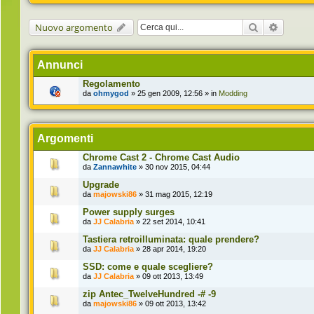
Cerca
Ricerca 
Nuovo argomento
Annunci
Regolamento
da
ohmygod
» 25 gen 2009, 12:56 » in
Modding
Argomenti
Chrome Cast 2 - Chrome Cast Audio
da
Zannawhite
» 30 nov 2015, 04:44
Upgrade
da
majowski86
» 31 mag 2015, 12:19
Power supply surges
da
JJ Calabria
» 22 set 2014, 10:41
Tastiera retroilluminata: quale prendere?
da
JJ Calabria
» 28 apr 2014, 19:20
SSD: come e quale scegliere?
da
JJ Calabria
» 09 ott 2013, 13:49
zip Antec_TwelveHundred -# -9
da
majowski86
» 09 ott 2013, 13:42