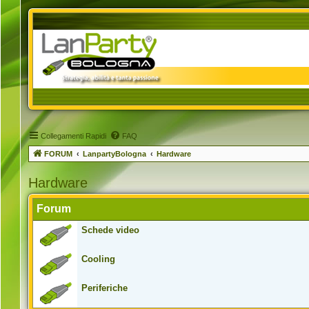
Collegamenti Rapidi
FAQ
FORUM
LanpartyBologna
Hardware
Hardware
Forum
Schede video
Cooling
Periferiche