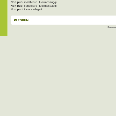
Non puoi
modificare i tuoi messaggi
Non puoi
cancellare i tuoi messaggi
Non puoi
inviare allegati
FORUM
Power