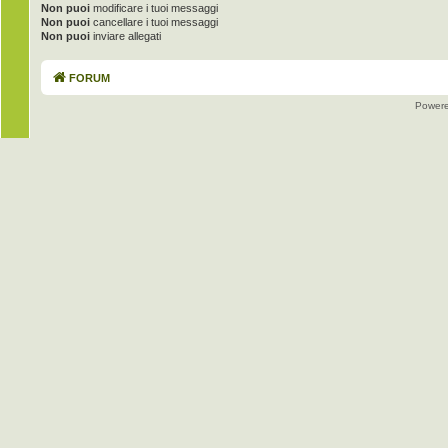
Non puoi
modificare i tuoi messaggi
Non puoi
cancellare i tuoi messaggi
Non puoi
inviare allegati
FORUM
Power