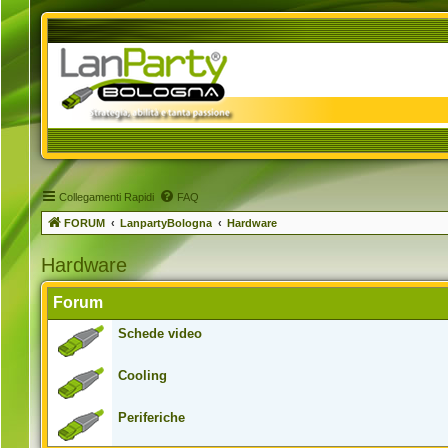
Collegamenti Rapidi
FAQ
FORUM
LanpartyBologna
Hardware
Hardware
Forum
Schede video
Cooling
Periferiche