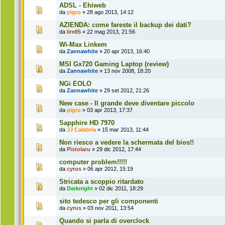
ADSL - Ehiweb
da
pigro
» 28 ago 2013, 14:12
AZIENDA: come fareste il backup dei dati?
da
lire85
» 22 mag 2013, 21:56
Wi-Max Linkem
da
Zannawhite
» 20 apr 2013, 16:40
MSI Gx720 Gaming Laptop (review)
da
Zannawhite
» 13 nov 2008, 18:20
NGi EOLO
da
Zannawhite
» 29 set 2012, 21:26
New case - Il grande deve diventare piccolo
da
pigro
» 03 apr 2013, 17:37
Sapphire HD 7970
da
JJ Calabria
» 15 mar 2013, 11:44
Non riesco a vedere la schermata del bios!!
da
Pistolaru
» 29 dic 2012, 17:44
computer problem!!!!!
da
cyrus
» 06 apr 2012, 15:19
Stricata a scoppio ritardato
da
Darknight
» 02 dic 2011, 18:29
sito tedesco per gli componenti
da
cyrus
» 03 nov 2011, 13:54
Quando si parla di overclock