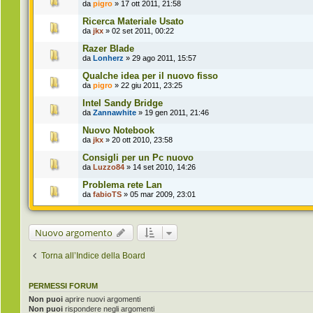
da
pigro
» 17 ott 2011, 21:58
Ricerca Materiale Usato
da
jkx
» 02 set 2011, 00:22
Razer Blade
da
Lonherz
» 29 ago 2011, 15:57
Qualche idea per il nuovo fisso
da
pigro
» 22 giu 2011, 23:25
Intel Sandy Bridge
da
Zannawhite
» 19 gen 2011, 21:46
Nuovo Notebook
da
jkx
» 20 ott 2010, 23:58
Consigli per un Pc nuovo
da
Luzzo84
» 14 set 2010, 14:26
Problema rete Lan
da
fabioTS
» 05 mar 2009, 23:01
Nuovo argomento
Torna all’Indice della Board
PERMESSI FORUM
Non puoi
aprire nuovi argomenti
Non puoi
rispondere negli argomenti