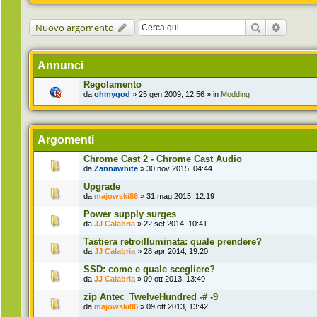
Cerca
Ricerca 
Nuovo argomento
Annunci
Regolamento
da
ohmygod
» 25 gen 2009, 12:56 » in
Modding
Argomenti
Chrome Cast 2 - Chrome Cast Audio
da
Zannawhite
» 30 nov 2015, 04:44
Upgrade
da
majowski86
» 31 mag 2015, 12:19
Power supply surges
da
JJ Calabria
» 22 set 2014, 10:41
Tastiera retroilluminata: quale prendere?
da
JJ Calabria
» 28 apr 2014, 19:20
SSD: come e quale scegliere?
da
JJ Calabria
» 09 ott 2013, 13:49
zip Antec_TwelveHundred -# -9
da
majowski86
» 09 ott 2013, 13:42