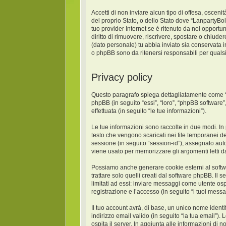
Accetti di non inviare alcun tipo di offesa, oscen
del proprio Stato, o dello Stato dove “LanpartyBo
tuo provider Internet se è ritenuto da noi opportun
diritto di rimuovere, riscrivere, spostare o chiud
(dato personale) tu abbia inviato sia conservat
o phpBB sono da ritenersi responsabili per quals
Privacy policy
Questo paragrafo spiega dettagliatamente come “La
phpBB (in seguito “essi”, “loro”, “phpBB softwar
effettuata (in seguito “le tue informazioni”).
Le tue informazioni sono raccolte in due modi. In
testo che vengono scaricati nei file temporanei de
sessione (in seguito “session-id”), assegnato au
viene usato per memorizzare gli argomenti letti da
Possiamo anche generare cookie esterni al softw
trattare solo quelli creati dal software phpBB. Il
limitati ad essi: inviare messaggi come utente osp
registrazione e l’accesso (in seguito “i tuoi messa
Il tuo account avrà, di base, un unico nome identi
indirizzo email valido (in seguito “la tua email”)
ospita il server. In aggiunta alle informazioni di