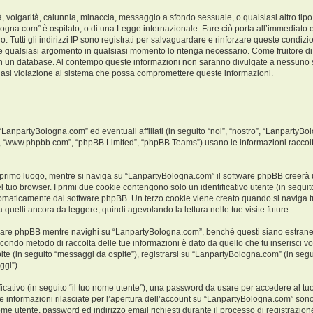
ità, volgarità, calunnia, minaccia, messaggio a sfondo sessuale, o qualsiasi altro ti
logna.com” è ospitato, o di una Legge internazionale. Fare ciò porta all’immediato e
o. Tutti gli indirizzi IP sono registrati per salvaguardare e rinforzare queste condiz
ere qualsiasi argomento in qualsiasi momento lo ritenga necessario. Come fruitore di
a in un database. Al contempo queste informazioni non saranno divulgate a nessuno
iasi violazione al sistema che possa compromettere queste informazioni.
npartyBologna.com” ed eventuali affiliati (in seguito “noi”, “nostro”, “LanpartyBo
e”, “www.phpbb.com”, “phpBB Limited”, “phpBB Teams”) usano le informazioni raccolt
 primo luogo, mentre si naviga su “LanpartyBologna.com” il software phpBB creerà un
l tuo browser. I primi due cookie contengono solo un identificativo utente (in seguito
tomaticamente dal software phpBB. Un terzo cookie viene creato quando si naviga t
 quelli ancora da leggere, quindi agevolando la lettura nelle tue visite future.
are phpBB mentre navighi su “LanpartyBologna.com”, benché questi siano estranei
 secondo metodo di raccolta delle tue informazioni è dato da quello che tu inserisci
ite (in seguito “messaggi da ospite”), registrarsi su “LanpartyBologna.com” (in segui
ggi”).
ficativo (in seguito “il tuo nome utente”), una password da usare per accedere al tu
. Le informazioni rilasciate per l’apertura dell’account su “LanpartyBologna.com” sono
 nome utente, password ed indirizzo email richiesti durante il processo di registrazi