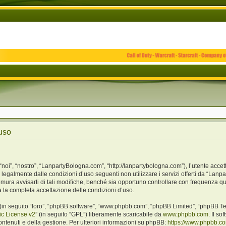
uso
i”, “nostro”, “LanpartyBologna.com”, “http://lanpartybologna.com”), l’utente accet
o legalmente dalle condizioni d’uso seguenti non utilizzare i servizi offerti da “L
ra avvisarti di tali modifiche, benché sia opportuno controllare con frequenza qu
a la completa accettazione delle condizioni d’uso.
(in seguito “loro”, “phpBB software”, “www.phpbb.com”, “phpBB Limited”, “phpBB Te
c License v2
” (in seguito “GPL”) liberamente scaricabile da
www.phpbb.com
. Il s
ntenuti e della gestione. Per ulteriori informazioni su phpBB:
https://www.phpbb.c