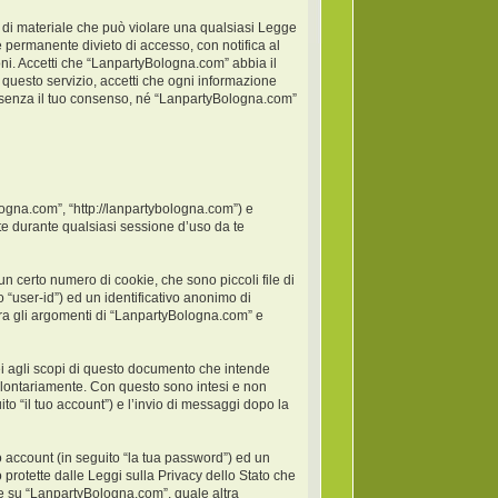
po di materiale che può violare una qualsiasi Legge
 permanente divieto di accesso, con notifica al
ioni. Accetti che “LanpartyBologna.com” abbia il
 questo servizio, accetti che ogni informazione
 senza il tuo consenso, né “LanpartyBologna.com”
logna.com”, “http://lanpartybologna.com”) e
e durante qualsiasi sessione d’uso da te
 certo numero di cookie, che sono piccoli file di
 “user-id”) ed un identificativo anonimo di
ra gli argomenti di “LanpartyBologna.com” e
 agli scopi di questo documento che intende
 volontariamente. Con questo sono intesi e non
to “il tuo account”) e l’invio di messaggi dopo la
o account (in seguito “la tua password”) ed un
 protette dalle Leggi sulla Privacy dello Stato che
one su “LanpartyBologna.com”, quale altra