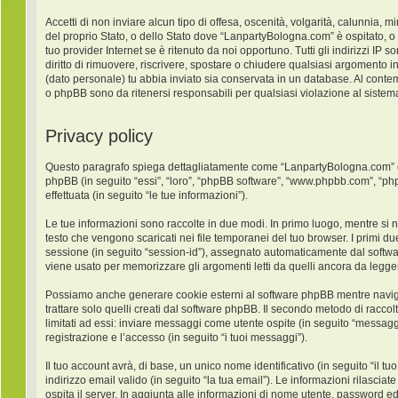
Accetti di non inviare alcun tipo di offesa, oscenità, volgarità, calunnia,
del proprio Stato, o dello Stato dove “LanpartyBologna.com” è ospitato, o
tuo provider Internet se è ritenuto da noi opportuno. Tutti gli indirizzi IP
diritto di rimuovere, riscrivere, spostare o chiudere qualsiasi argomento 
(dato personale) tu abbia inviato sia conservata in un database. Al con
o phpBB sono da ritenersi responsabili per qualsiasi violazione al sist
Privacy policy
Questo paragrafo spiega dettagliatamente come “LanpartyBologna.com” ed ev
phpBB (in seguito “essi”, “loro”, “phpBB software”, “www.phpbb.com”, “ph
effettuata (in seguito “le tue informazioni”).
Le tue informazioni sono raccolte in due modi. In primo luogo, mentre si 
testo che vengono scaricati nei file temporanei del tuo browser. I primi du
sessione (in seguito “session-id”), assegnato automaticamente dal softw
viene usato per memorizzare gli argomenti letti da quelli ancora da leggere
Possiamo anche generare cookie esterni al software phpBB mentre navigh
trattare solo quelli creati dal software phpBB. Il secondo metodo di racco
limitati ad essi: inviare messaggi come utente ospite (in seguito “messaggi
registrazione e l’accesso (in seguito “i tuoi messaggi”).
Il tuo account avrà, di base, un unico nome identificativo (in seguito “il
indirizzo email valido (in seguito “la tua email”). Le informazioni rilasci
ospita il server. In aggiunta alle informazioni di nome utente, password ed