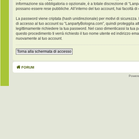
informazione sia obbligatoria o opzionale, è a totale discrezione di “Lanpar
possano essere rese pubbliche. All’interno del tuo account, hai facoltà di
La password viene criptata (hash unidirezionale) per motivi di sicurezza. 
di accesso al tuo account su “LanpartyBologna.com”, quindi proteggila at
legittimamente richiedere la tua password. Nel caso dimenticassi la tua 
questo procedimento ti verrà richiesto il tuo nome utente ed indirizzo e
nuovamente al tuo account.
Torna alla schermata di accesso
FORUM
Power