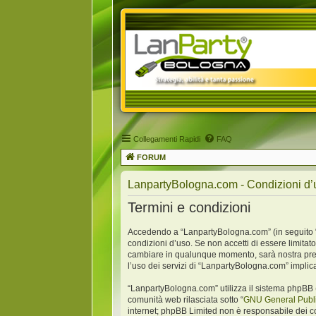
Collegamenti Rapidi
FAQ
FORUM
LanpartyBologna.com - Condizioni d’
Termini e condizioni
Accedendo a “LanpartyBologna.com” (in seguito “no
condizioni d’uso. Se non accetti di essere limitat
cambiare in qualunque momento, sarà nostra premu
l’uso dei servizi di “LanpartyBologna.com” implic
“LanpartyBologna.com” utilizza il sistema phpBB 
comunità web rilasciata sotto “
GNU General Publi
internet; phpBB Limited non è responsabile dei co