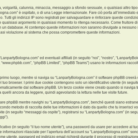
ità, volgarità, calunnia, minaccia, messaggio a sfondo sessuale, o qualsiasi altro ti
logna.com” è ospitato, o di una Legge internazionale. Fare ciò porta all’immediato e
o. Tutti gli indirizzi IP sono registrati per salvaguardare e rinforzare queste condiz
ere qualsiasi argomento in qualsiasi momento lo ritenga necessario. Come fruitore di
a in un database. Al contempo queste informazioni non saranno divulgate a nessuno
iasi violazione al sistema che possa compromettere queste informazioni.
npartyBologna.com” ed eventuali affiliati (in seguito “noi”, “nostro”, “LanpartyBo
e”, “www.phpbb.com”, “phpBB Limited”, “phpBB Teams”) usano le informazioni raccolt
 primo luogo, mentre si naviga su “LanpartyBologna.com” il software phpBB creerà un
l tuo browser. I primi due cookie contengono solo un identificativo utente (in seguito
tomaticamente dal software phpBB. Un terzo cookie viene creato quando si naviga t
 quelli ancora da leggere, quindi agevolando la lettura nelle tue visite future.
are phpBB mentre navighi su “LanpartyBologna.com”, benché questi siano estranei
 secondo metodo di raccolta delle tue informazioni è dato da quello che tu inserisci
ite (in seguito “messaggi da ospite”), registrarsi su “LanpartyBologna.com” (in segui
ggi”).
ficativo (in seguito “il tuo nome utente”), una password da usare per accedere al tu
. Le informazioni rilasciate per l’apertura dell’account su “LanpartyBologna.com” sono
 nome utente, password ed indirizzo email richiesti durante il processo di registrazi