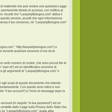
po di materiale che può violare una qualsiasi Legge
 permanente divieto di accesso, con notifica al
ioni. Accetti che “LanpartyBologna.com” abbia il
 questo servizio, accetti che ogni informazione
 senza il tuo consenso, né “LanpartyBologna.com”
logna.com”, “http://lanpartybologna.com”) e
e durante qualsiasi sessione d’uso da te
 certo numero di cookie, che sono piccoli file di
 “user-id”) ed un identificativo anonimo di
ra gli argomenti di “LanpartyBologna.com” e
 agli scopi di questo documento che intende
 volontariamente. Con questo sono intesi e non
to “il tuo account”) e l’invio di messaggi dopo la
o account (in seguito “la tua password”) ed un
 protette dalle Leggi sulla Privacy dello Stato che
one su “LanpartyBologna.com”, quale altra