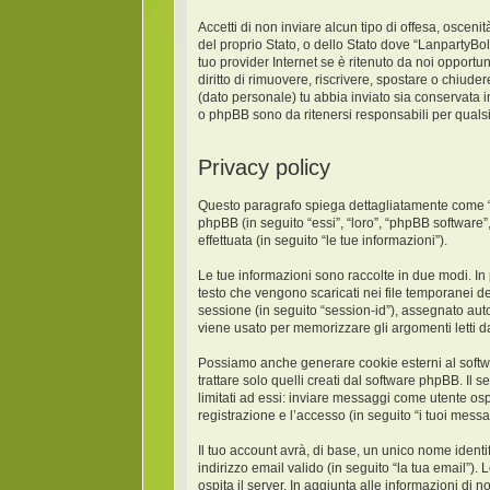
Accetti di non inviare alcun tipo di offesa, oscen
del proprio Stato, o dello Stato dove “LanpartyBo
tuo provider Internet se è ritenuto da noi opportun
diritto di rimuovere, riscrivere, spostare o chiud
(dato personale) tu abbia inviato sia conservat
o phpBB sono da ritenersi responsabili per quals
Privacy policy
Questo paragrafo spiega dettagliatamente come “La
phpBB (in seguito “essi”, “loro”, “phpBB softwar
effettuata (in seguito “le tue informazioni”).
Le tue informazioni sono raccolte in due modi. In
testo che vengono scaricati nei file temporanei de
sessione (in seguito “session-id”), assegnato au
viene usato per memorizzare gli argomenti letti da
Possiamo anche generare cookie esterni al softw
trattare solo quelli creati dal software phpBB. Il
limitati ad essi: inviare messaggi come utente osp
registrazione e l’accesso (in seguito “i tuoi messa
Il tuo account avrà, di base, un unico nome identi
indirizzo email valido (in seguito “la tua email”)
ospita il server. In aggiunta alle informazioni di