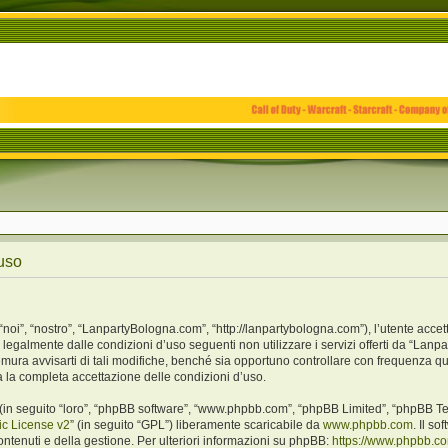
uso
i”, “nostro”, “LanpartyBologna.com”, “http://lanpartybologna.com”), l’utente accet
o legalmente dalle condizioni d’uso seguenti non utilizzare i servizi offerti da “L
ra avvisarti di tali modifiche, benché sia opportuno controllare con frequenza qu
a la completa accettazione delle condizioni d’uso.
(in seguito “loro”, “phpBB software”, “www.phpbb.com”, “phpBB Limited”, “phpBB Te
c License v2
” (in seguito “GPL”) liberamente scaricabile da
www.phpbb.com
. Il s
ntenuti e della gestione. Per ulteriori informazioni su phpBB:
https://www.phpbb.c