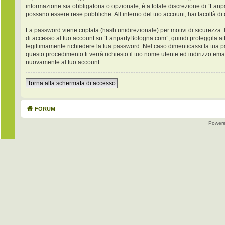
informazione sia obbligatoria o opzionale, è a totale discrezione di “Lanpar
possano essere rese pubbliche. All’interno del tuo account, hai facoltà di
La password viene criptata (hash unidirezionale) per motivi di sicurezza. 
di accesso al tuo account su “LanpartyBologna.com”, quindi proteggila at
legittimamente richiedere la tua password. Nel caso dimenticassi la tua 
questo procedimento ti verrà richiesto il tuo nome utente ed indirizzo e
nuovamente al tuo account.
Torna alla schermata di accesso
FORUM
Power