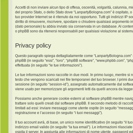
Accetti di non inviare alcun tipo di offesa, oscenità, volgarità, calunnia,
del proprio Stato, o dello Stato dove “LanpartyBologna.com” è ospitato, o
tuo provider Internet se è ritenuto da noi opportuno. Tutti gli indirizzi IP
diritto di rimuovere, riscrivere, spostare o chiudere qualsiasi argomento 
(dato personale) tu abbia inviato sia conservata in un database. Al con
o phpBB sono da ritenersi responsabili per qualsiasi violazione al sist
Privacy policy
Questo paragrafo spiega dettagliatamente come “LanpartyBologna.com” ed ev
phpBB (in seguito “essi”, “loro”, “phpBB software”, “www.phpbb.com”, “ph
effettuata (in seguito “le tue informazioni”).
Le tue informazioni sono raccolte in due modi. In primo luogo, mentre si 
testo che vengono scaricati nei file temporanei del tuo browser. I primi du
sessione (in seguito “session-id”), assegnato automaticamente dal softw
viene usato per memorizzare gli argomenti letti da quelli ancora da leggere
Possiamo anche generare cookie esterni al software phpBB mentre navigh
trattare solo quelli creati dal software phpBB. Il secondo metodo di racco
limitati ad essi: inviare messaggi come utente ospite (in seguito “messaggi
registrazione e l’accesso (in seguito “i tuoi messaggi”).
Il tuo account avrà, di base, un unico nome identificativo (in seguito “il
indirizzo email valido (in seguito “la tua email”). Le informazioni rilasci
ospita il server. In aggiunta alle informazioni di nome utente, password ed