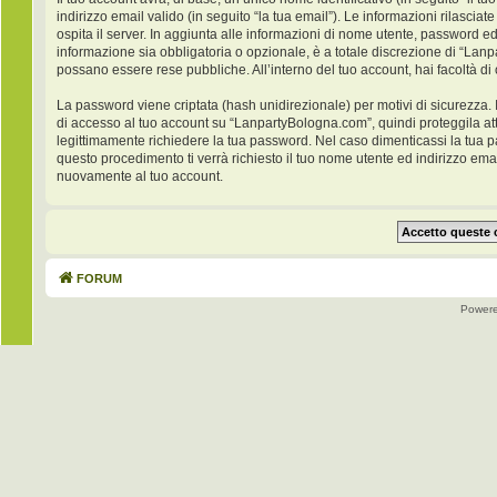
indirizzo email valido (in seguito “la tua email”). Le informazioni rilasci
ospita il server. In aggiunta alle informazioni di nome utente, password ed
informazione sia obbligatoria o opzionale, è a totale discrezione di “Lanpar
possano essere rese pubbliche. All’interno del tuo account, hai facoltà di
La password viene criptata (hash unidirezionale) per motivi di sicurezza. 
di accesso al tuo account su “LanpartyBologna.com”, quindi proteggila at
legittimamente richiedere la tua password. Nel caso dimenticassi la tua 
questo procedimento ti verrà richiesto il tuo nome utente ed indirizzo e
nuovamente al tuo account.
FORUM
Power