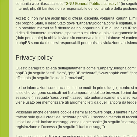
comunità web rilasciata sotto “
GNU General Public License v2
” (in segui
internet; phpBB Limited non è responsabile dei contenuti e della gestione
Accetti di non inviare alcun tipo di offesa, oscenità, volgarità, calunnia,
del proprio Stato, o dello Stato dove “LanpartyBologna.com” è ospitato, o
tuo provider Internet se è ritenuto da noi opportuno. Tutti gli indirizzi IP
diritto di rimuovere, riscrivere, spostare o chiudere qualsiasi argomento 
(dato personale) tu abbia inviato sia conservata in un database. Al con
o phpBB sono da ritenersi responsabili per qualsiasi violazione al sist
Privacy policy
Questo paragrafo spiega dettagliatamente come “LanpartyBologna.com” ed ev
phpBB (in seguito “essi”, “loro”, “phpBB software”, “www.phpbb.com”, “ph
effettuata (in seguito “le tue informazioni”).
Le tue informazioni sono raccolte in due modi. In primo luogo, mentre si 
testo che vengono scaricati nei file temporanei del tuo browser. I primi du
sessione (in seguito “session-id”), assegnato automaticamente dal softw
viene usato per memorizzare gli argomenti letti da quelli ancora da leggere
Possiamo anche generare cookie esterni al software phpBB mentre navigh
trattare solo quelli creati dal software phpBB. Il secondo metodo di racco
limitati ad essi: inviare messaggi come utente ospite (in seguito “messaggi
registrazione e l’accesso (in seguito “i tuoi messaggi”).
Il tuo account avrà, di base, un unico nome identificativo (in seguito “il