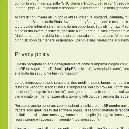
comunità web rilasciata sotto “
GNU General Public License v2
” (in segui
internet; phpBB Limited non è responsabile dei contenuti e della gestione
Accetti di non inviare alcun tipo di offesa, oscenità, volgarità, calunnia,
del proprio Stato, o dello Stato dove “LanpartyBologna.com” è ospitato, o
tuo provider Internet se è ritenuto da noi opportuno. Tutti gli indirizzi IP
diritto di rimuovere, riscrivere, spostare o chiudere qualsiasi argomento 
(dato personale) tu abbia inviato sia conservata in un database. Al con
o phpBB sono da ritenersi responsabili per qualsiasi violazione al sist
Privacy policy
Questo paragrafo spiega dettagliatamente come “LanpartyBologna.com” ed ev
phpBB (in seguito “essi”, “loro”, “phpBB software”, “www.phpbb.com”, “ph
effettuata (in seguito “le tue informazioni”).
Le tue informazioni sono raccolte in due modi. In primo luogo, mentre si 
testo che vengono scaricati nei file temporanei del tuo browser. I primi du
sessione (in seguito “session-id”), assegnato automaticamente dal softw
viene usato per memorizzare gli argomenti letti da quelli ancora da leggere
Possiamo anche generare cookie esterni al software phpBB mentre navigh
trattare solo quelli creati dal software phpBB. Il secondo metodo di racco
limitati ad essi: inviare messaggi come utente ospite (in seguito “messaggi
registrazione e l’accesso (in seguito “i tuoi messaggi”).
Il tuo account avrà, di base, un unico nome identificativo (in seguito “il