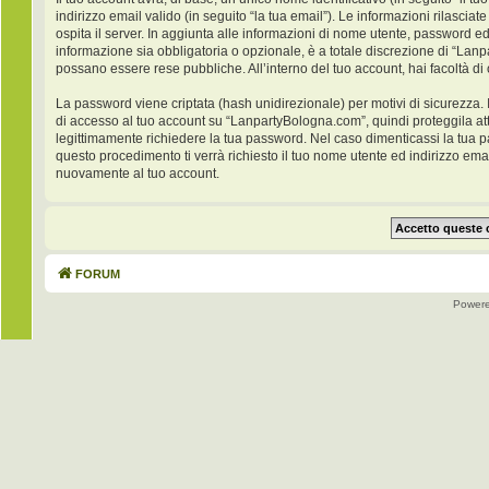
indirizzo email valido (in seguito “la tua email”). Le informazioni rilasci
ospita il server. In aggiunta alle informazioni di nome utente, password ed
informazione sia obbligatoria o opzionale, è a totale discrezione di “Lanpar
possano essere rese pubbliche. All’interno del tuo account, hai facoltà di
La password viene criptata (hash unidirezionale) per motivi di sicurezza. 
di accesso al tuo account su “LanpartyBologna.com”, quindi proteggila at
legittimamente richiedere la tua password. Nel caso dimenticassi la tua 
questo procedimento ti verrà richiesto il tuo nome utente ed indirizzo e
nuovamente al tuo account.
FORUM
Power