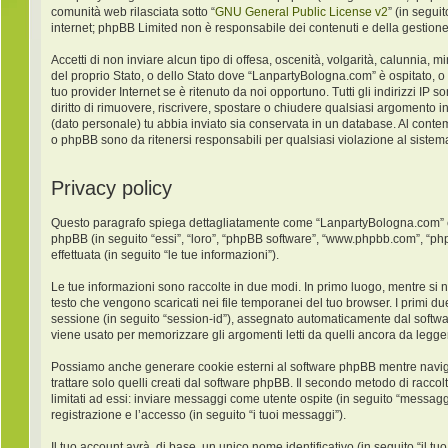
comunità web rilasciata sotto “
GNU General Public License v2
” (in segui
internet; phpBB Limited non è responsabile dei contenuti e della gestione
Accetti di non inviare alcun tipo di offesa, oscenità, volgarità, calunnia,
del proprio Stato, o dello Stato dove “LanpartyBologna.com” è ospitato, o
tuo provider Internet se è ritenuto da noi opportuno. Tutti gli indirizzi IP
diritto di rimuovere, riscrivere, spostare o chiudere qualsiasi argomento 
(dato personale) tu abbia inviato sia conservata in un database. Al con
o phpBB sono da ritenersi responsabili per qualsiasi violazione al sist
Privacy policy
Questo paragrafo spiega dettagliatamente come “LanpartyBologna.com” ed ev
phpBB (in seguito “essi”, “loro”, “phpBB software”, “www.phpbb.com”, “ph
effettuata (in seguito “le tue informazioni”).
Le tue informazioni sono raccolte in due modi. In primo luogo, mentre si 
testo che vengono scaricati nei file temporanei del tuo browser. I primi du
sessione (in seguito “session-id”), assegnato automaticamente dal softw
viene usato per memorizzare gli argomenti letti da quelli ancora da leggere
Possiamo anche generare cookie esterni al software phpBB mentre navigh
trattare solo quelli creati dal software phpBB. Il secondo metodo di racco
limitati ad essi: inviare messaggi come utente ospite (in seguito “messaggi
registrazione e l’accesso (in seguito “i tuoi messaggi”).
Il tuo account avrà, di base, un unico nome identificativo (in seguito “il