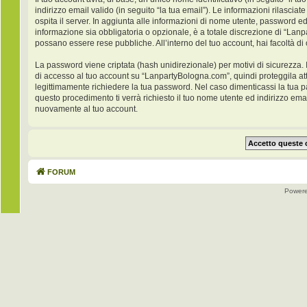
indirizzo email valido (in seguito “la tua email”). Le informazioni rilasci
ospita il server. In aggiunta alle informazioni di nome utente, password ed
informazione sia obbligatoria o opzionale, è a totale discrezione di “Lanpar
possano essere rese pubbliche. All’interno del tuo account, hai facoltà di
La password viene criptata (hash unidirezionale) per motivi di sicurezza. 
di accesso al tuo account su “LanpartyBologna.com”, quindi proteggila at
legittimamente richiedere la tua password. Nel caso dimenticassi la tua 
questo procedimento ti verrà richiesto il tuo nome utente ed indirizzo e
nuovamente al tuo account.
FORUM
Power