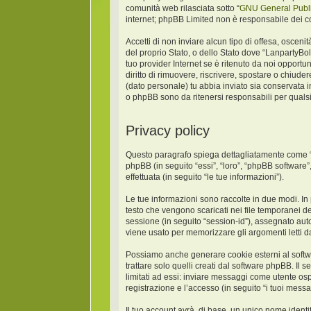
comunità web rilasciata sotto “
GNU General Publi
internet; phpBB Limited non è responsabile dei co
Accetti di non inviare alcun tipo di offesa, oscen
del proprio Stato, o dello Stato dove “LanpartyBo
tuo provider Internet se è ritenuto da noi opportun
diritto di rimuovere, riscrivere, spostare o chiud
(dato personale) tu abbia inviato sia conservat
o phpBB sono da ritenersi responsabili per quals
Privacy policy
Questo paragrafo spiega dettagliatamente come “La
phpBB (in seguito “essi”, “loro”, “phpBB softwar
effettuata (in seguito “le tue informazioni”).
Le tue informazioni sono raccolte in due modi. In
testo che vengono scaricati nei file temporanei de
sessione (in seguito “session-id”), assegnato au
viene usato per memorizzare gli argomenti letti da
Possiamo anche generare cookie esterni al softw
trattare solo quelli creati dal software phpBB. Il
limitati ad essi: inviare messaggi come utente osp
registrazione e l’accesso (in seguito “i tuoi messa
Il tuo account avrà, di base, un unico nome identi