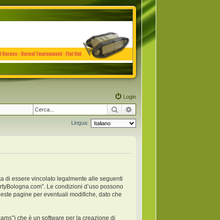
Login
Cerca
Ricerca avanzata
Lingua:
ta di essere vincolato legalmente alle seguenti
anpartyBologna.com”. Le condizioni d’uso possono
este pagine per eventuali modifiche, dato che
ams”) che è un software per la creazione di