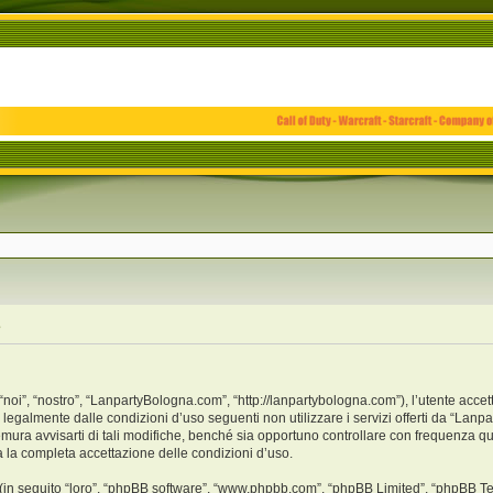
e
i”, “nostro”, “LanpartyBologna.com”, “http://lanpartybologna.com”), l’utente accet
o legalmente dalle condizioni d’uso seguenti non utilizzare i servizi offerti da “L
ra avvisarti di tali modifiche, benché sia opportuno controllare con frequenza qu
a la completa accettazione delle condizioni d’uso.
(in seguito “loro”, “phpBB software”, “www.phpbb.com”, “phpBB Limited”, “phpBB Te