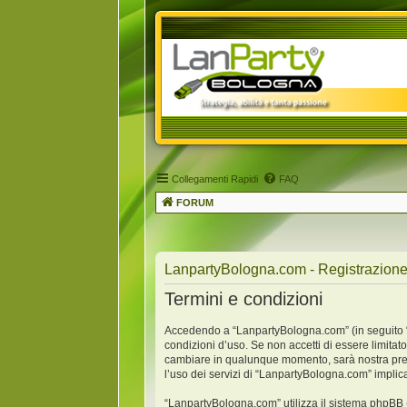
Collegamenti Rapidi
FAQ
FORUM
LanpartyBologna.com - Registrazion
Termini e condizioni
Accedendo a “LanpartyBologna.com” (in seguito “no
condizioni d’uso. Se non accetti di essere limitat
cambiare in qualunque momento, sarà nostra premu
l’uso dei servizi di “LanpartyBologna.com” implic
“LanpartyBologna.com” utilizza il sistema phpBB 