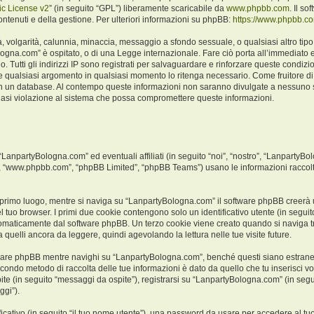
c License v2
” (in seguito “GPL”) liberamente scaricabile da
www.phpbb.com
. Il s
ntenuti e della gestione. Per ulteriori informazioni su phpBB:
https://www.phpbb.c
ità, volgarità, calunnia, minaccia, messaggio a sfondo sessuale, o qualsiasi altro ti
logna.com” è ospitato, o di una Legge internazionale. Fare ciò porta all’immediato e
o. Tutti gli indirizzi IP sono registrati per salvaguardare e rinforzare queste condiz
ere qualsiasi argomento in qualsiasi momento lo ritenga necessario. Come fruitore di
a in un database. Al contempo queste informazioni non saranno divulgate a nessuno
iasi violazione al sistema che possa compromettere queste informazioni.
npartyBologna.com” ed eventuali affiliati (in seguito “noi”, “nostro”, “LanpartyBo
e”, “www.phpbb.com”, “phpBB Limited”, “phpBB Teams”) usano le informazioni raccolt
 primo luogo, mentre si naviga su “LanpartyBologna.com” il software phpBB creerà un
l tuo browser. I primi due cookie contengono solo un identificativo utente (in seguito
tomaticamente dal software phpBB. Un terzo cookie viene creato quando si naviga t
 quelli ancora da leggere, quindi agevolando la lettura nelle tue visite future.
are phpBB mentre navighi su “LanpartyBologna.com”, benché questi siano estranei
 secondo metodo di raccolta delle tue informazioni è dato da quello che tu inserisci
ite (in seguito “messaggi da ospite”), registrarsi su “LanpartyBologna.com” (in segui
ggi”).
ficativo (in seguito “il tuo nome utente”), una password da usare per accedere al tu