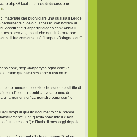
oftware phpBB facilita le aree di discussione
om
.
po di materiale che può violare una qualsiasi Legge
 permanente divieto di accesso, con notifica al
ioni. Accetti che “LanpartyBologna.com” abbia il
 questo servizio, accetti che ogni informazione
 senza il tuo consenso, né “LanpartyBologna.com”
logna.com”, “http://lanpartybologna.com”) e
e durante qualsiasi sessione d’uso da te
 certo numero di cookie, che sono piccoli file di
 “user-id”) ed un identificativo anonimo di
ra gli argomenti di “LanpartyBologna.com” e
 agli scopi di questo documento che intende
 volontariamente. Con questo sono intesi e non
to “il tuo account”) e l’invio di messaggi dopo la
o account (in seguito “la tua password”) ed un