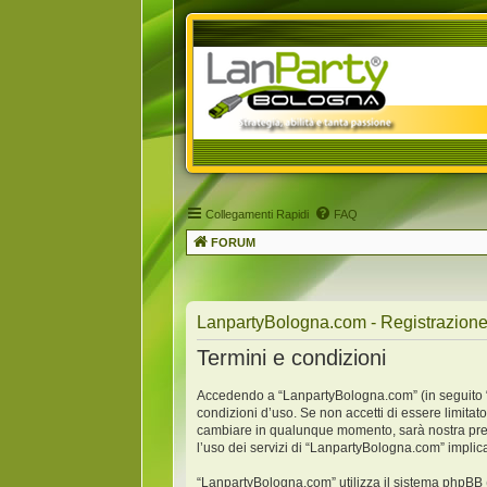
Collegamenti Rapidi
FAQ
FORUM
LanpartyBologna.com - Registrazion
Termini e condizioni
Accedendo a “LanpartyBologna.com” (in seguito “no
condizioni d’uso. Se non accetti di essere limitat
cambiare in qualunque momento, sarà nostra premu
l’uso dei servizi di “LanpartyBologna.com” implic
“LanpartyBologna.com” utilizza il sistema phpBB 