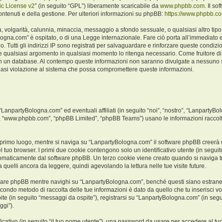
c License v2
” (in seguito “GPL”) liberamente scaricabile da
www.phpbb.com
. Il s
ntenuti e della gestione. Per ulteriori informazioni su phpBB:
https://www.phpbb.c
ità, volgarità, calunnia, minaccia, messaggio a sfondo sessuale, o qualsiasi altro ti
logna.com” è ospitato, o di una Legge internazionale. Fare ciò porta all’immediato e
o. Tutti gli indirizzi IP sono registrati per salvaguardare e rinforzare queste condiz
ere qualsiasi argomento in qualsiasi momento lo ritenga necessario. Come fruitore di
a in un database. Al contempo queste informazioni non saranno divulgate a nessuno
iasi violazione al sistema che possa compromettere queste informazioni.
npartyBologna.com” ed eventuali affiliati (in seguito “noi”, “nostro”, “LanpartyBo
e”, “www.phpbb.com”, “phpBB Limited”, “phpBB Teams”) usano le informazioni raccolt
 primo luogo, mentre si naviga su “LanpartyBologna.com” il software phpBB creerà un
l tuo browser. I primi due cookie contengono solo un identificativo utente (in seguito
tomaticamente dal software phpBB. Un terzo cookie viene creato quando si naviga t
 quelli ancora da leggere, quindi agevolando la lettura nelle tue visite future.
are phpBB mentre navighi su “LanpartyBologna.com”, benché questi siano estranei
 secondo metodo di raccolta delle tue informazioni è dato da quello che tu inserisci
ite (in seguito “messaggi da ospite”), registrarsi su “LanpartyBologna.com” (in segui
ggi”).
ficativo (in seguito “il tuo nome utente”), una password da usare per accedere al tu