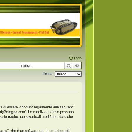
Login
Cerca
Ricerca avanzata
Lingua:
ta di essere vincolato legalmente alle seguenti
anpartyBologna.com”. Le condizioni d’uso possono
este pagine per eventuali modifiche, dato che
ams”) che è un software per la creazione di