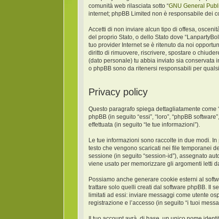
comunità web rilasciata sotto “
GNU General Publi
internet; phpBB Limited non è responsabile dei co
Accetti di non inviare alcun tipo di offesa, oscen
del proprio Stato, o dello Stato dove “LanpartyBo
tuo provider Internet se è ritenuto da noi opportun
diritto di rimuovere, riscrivere, spostare o chiud
(dato personale) tu abbia inviato sia conservat
o phpBB sono da ritenersi responsabili per quals
Privacy policy
Questo paragrafo spiega dettagliatamente come “La
phpBB (in seguito “essi”, “loro”, “phpBB softwar
effettuata (in seguito “le tue informazioni”).
Le tue informazioni sono raccolte in due modi. In
testo che vengono scaricati nei file temporanei de
sessione (in seguito “session-id”), assegnato au
viene usato per memorizzare gli argomenti letti da
Possiamo anche generare cookie esterni al softw
trattare solo quelli creati dal software phpBB. Il
limitati ad essi: inviare messaggi come utente osp
registrazione e l’accesso (in seguito “i tuoi messa
Il tuo account avrà, di base, un unico nome identi