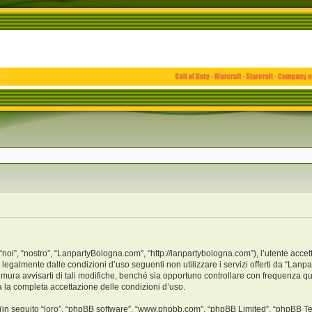
e
i”, “nostro”, “LanpartyBologna.com”, “http://lanpartybologna.com”), l’utente accet
o legalmente dalle condizioni d’uso seguenti non utilizzare i servizi offerti da “L
ra avvisarti di tali modifiche, benché sia opportuno controllare con frequenza qu
a la completa accettazione delle condizioni d’uso.
(in seguito “loro”, “phpBB software”, “www.phpbb.com”, “phpBB Limited”, “phpBB Te