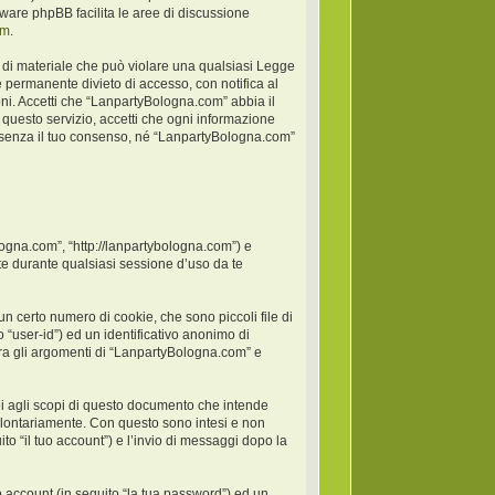
oftware phpBB facilita le aree di discussione
om
.
po di materiale che può violare una qualsiasi Legge
 permanente divieto di accesso, con notifica al
ioni. Accetti che “LanpartyBologna.com” abbia il
 questo servizio, accetti che ogni informazione
 senza il tuo consenso, né “LanpartyBologna.com”
logna.com”, “http://lanpartybologna.com”) e
e durante qualsiasi sessione d’uso da te
 certo numero di cookie, che sono piccoli file di
 “user-id”) ed un identificativo anonimo di
ra gli argomenti di “LanpartyBologna.com” e
 agli scopi di questo documento che intende
 volontariamente. Con questo sono intesi e non
to “il tuo account”) e l’invio di messaggi dopo la
o account (in seguito “la tua password”) ed un