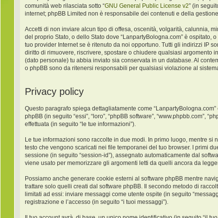
comunità web rilasciata sotto “
GNU General Public License v2
” (in segui
internet; phpBB Limited non è responsabile dei contenuti e della gestione
Accetti di non inviare alcun tipo di offesa, oscenità, volgarità, calunnia,
del proprio Stato, o dello Stato dove “LanpartyBologna.com” è ospitato, o
tuo provider Internet se è ritenuto da noi opportuno. Tutti gli indirizzi IP
diritto di rimuovere, riscrivere, spostare o chiudere qualsiasi argomento 
(dato personale) tu abbia inviato sia conservata in un database. Al con
o phpBB sono da ritenersi responsabili per qualsiasi violazione al sist
Privacy policy
Questo paragrafo spiega dettagliatamente come “LanpartyBologna.com” ed ev
phpBB (in seguito “essi”, “loro”, “phpBB software”, “www.phpbb.com”, “ph
effettuata (in seguito “le tue informazioni”).
Le tue informazioni sono raccolte in due modi. In primo luogo, mentre si 
testo che vengono scaricati nei file temporanei del tuo browser. I primi du
sessione (in seguito “session-id”), assegnato automaticamente dal softw
viene usato per memorizzare gli argomenti letti da quelli ancora da leggere
Possiamo anche generare cookie esterni al software phpBB mentre navigh
trattare solo quelli creati dal software phpBB. Il secondo metodo di racco
limitati ad essi: inviare messaggi come utente ospite (in seguito “messaggi
registrazione e l’accesso (in seguito “i tuoi messaggi”).
Il tuo account avrà, di base, un unico nome identificativo (in seguito “il