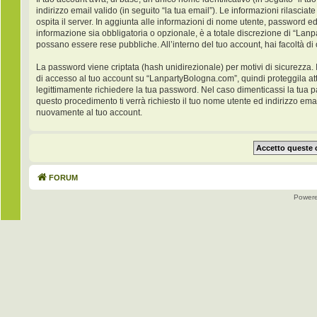
indirizzo email valido (in seguito “la tua email”). Le informazioni rilasci
ospita il server. In aggiunta alle informazioni di nome utente, password ed
informazione sia obbligatoria o opzionale, è a totale discrezione di “Lanpar
possano essere rese pubbliche. All’interno del tuo account, hai facoltà di
La password viene criptata (hash unidirezionale) per motivi di sicurezza. 
di accesso al tuo account su “LanpartyBologna.com”, quindi proteggila at
legittimamente richiedere la tua password. Nel caso dimenticassi la tua 
questo procedimento ti verrà richiesto il tuo nome utente ed indirizzo e
nuovamente al tuo account.
FORUM
Power