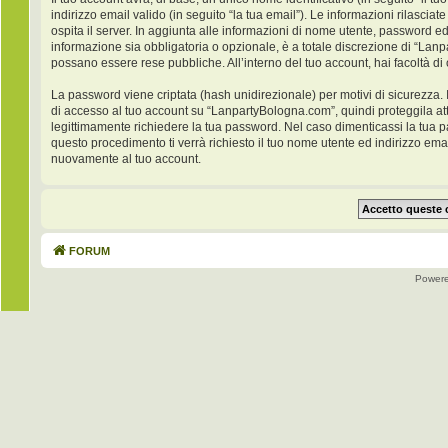
indirizzo email valido (in seguito “la tua email”). Le informazioni rilasci
ospita il server. In aggiunta alle informazioni di nome utente, password ed
informazione sia obbligatoria o opzionale, è a totale discrezione di “Lanpar
possano essere rese pubbliche. All’interno del tuo account, hai facoltà di
La password viene criptata (hash unidirezionale) per motivi di sicurezza. 
di accesso al tuo account su “LanpartyBologna.com”, quindi proteggila at
legittimamente richiedere la tua password. Nel caso dimenticassi la tua 
questo procedimento ti verrà richiesto il tuo nome utente ed indirizzo e
nuovamente al tuo account.
FORUM
Power