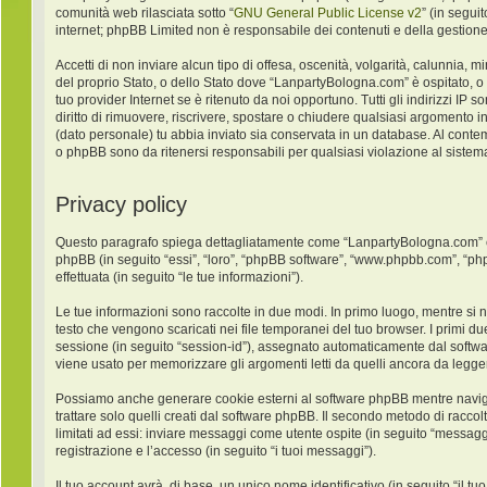
comunità web rilasciata sotto “
GNU General Public License v2
” (in segui
internet; phpBB Limited non è responsabile dei contenuti e della gestione
Accetti di non inviare alcun tipo di offesa, oscenità, volgarità, calunnia,
del proprio Stato, o dello Stato dove “LanpartyBologna.com” è ospitato, o
tuo provider Internet se è ritenuto da noi opportuno. Tutti gli indirizzi IP
diritto di rimuovere, riscrivere, spostare o chiudere qualsiasi argomento 
(dato personale) tu abbia inviato sia conservata in un database. Al con
o phpBB sono da ritenersi responsabili per qualsiasi violazione al sist
Privacy policy
Questo paragrafo spiega dettagliatamente come “LanpartyBologna.com” ed ev
phpBB (in seguito “essi”, “loro”, “phpBB software”, “www.phpbb.com”, “ph
effettuata (in seguito “le tue informazioni”).
Le tue informazioni sono raccolte in due modi. In primo luogo, mentre si 
testo che vengono scaricati nei file temporanei del tuo browser. I primi du
sessione (in seguito “session-id”), assegnato automaticamente dal softw
viene usato per memorizzare gli argomenti letti da quelli ancora da leggere
Possiamo anche generare cookie esterni al software phpBB mentre navigh
trattare solo quelli creati dal software phpBB. Il secondo metodo di racco
limitati ad essi: inviare messaggi come utente ospite (in seguito “messaggi
registrazione e l’accesso (in seguito “i tuoi messaggi”).
Il tuo account avrà, di base, un unico nome identificativo (in seguito “il