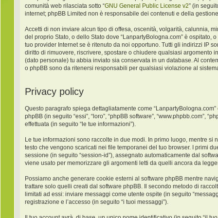
comunità web rilasciata sotto “
GNU General Public License v2
” (in segui
internet; phpBB Limited non è responsabile dei contenuti e della gestione
Accetti di non inviare alcun tipo di offesa, oscenità, volgarità, calunnia,
del proprio Stato, o dello Stato dove “LanpartyBologna.com” è ospitato, o
tuo provider Internet se è ritenuto da noi opportuno. Tutti gli indirizzi IP
diritto di rimuovere, riscrivere, spostare o chiudere qualsiasi argomento 
(dato personale) tu abbia inviato sia conservata in un database. Al con
o phpBB sono da ritenersi responsabili per qualsiasi violazione al sist
Privacy policy
Questo paragrafo spiega dettagliatamente come “LanpartyBologna.com” ed ev
phpBB (in seguito “essi”, “loro”, “phpBB software”, “www.phpbb.com”, “ph
effettuata (in seguito “le tue informazioni”).
Le tue informazioni sono raccolte in due modi. In primo luogo, mentre si 
testo che vengono scaricati nei file temporanei del tuo browser. I primi du
sessione (in seguito “session-id”), assegnato automaticamente dal softw
viene usato per memorizzare gli argomenti letti da quelli ancora da leggere
Possiamo anche generare cookie esterni al software phpBB mentre navigh
trattare solo quelli creati dal software phpBB. Il secondo metodo di racco
limitati ad essi: inviare messaggi come utente ospite (in seguito “messaggi
registrazione e l’accesso (in seguito “i tuoi messaggi”).
Il tuo account avrà, di base, un unico nome identificativo (in seguito “il