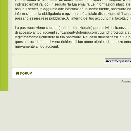
indirizzo email valido (in seguito “la tua email”). Le informazioni rilasci
ospita il server. In aggiunta alle informazioni di nome utente, password ed
informazione sia obbligatoria o opzionale, è a totale discrezione di “Lanpar
possano essere rese pubbliche. All’interno del tuo account, hai facoltà di
La password viene criptata (hash unidirezionale) per motivi di sicurezza. 
di accesso al tuo account su “LanpartyBologna.com”, quindi proteggila at
legittimamente richiedere la tua password. Nel caso dimenticassi la tua 
questo procedimento ti verrà richiesto il tuo nome utente ed indirizzo e
nuovamente al tuo account.
FORUM
Power