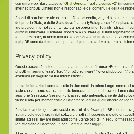
comunità web rilasciata sotto “
GNU General Public License v2
” (in segui
internet; phpBB Limited non è responsabile dei contenuti e della gestione
Accetti di non inviare alcun tipo di offesa, oscenità, volgarità, calunnia,
del proprio Stato, o dello Stato dove “LanpartyBologna.com” è ospitato, o
tuo provider Internet se è ritenuto da noi opportuno. Tutti gli indirizzi IP
diritto di rimuovere, riscrivere, spostare o chiudere qualsiasi argomento 
(dato personale) tu abbia inviato sia conservata in un database. Al con
o phpBB sono da ritenersi responsabili per qualsiasi violazione al sist
Privacy policy
Questo paragrafo spiega dettagliatamente come “LanpartyBologna.com” ed ev
phpBB (in seguito “essi”, “loro”, “phpBB software”, “www.phpbb.com”, “ph
effettuata (in seguito “le tue informazioni”).
Le tue informazioni sono raccolte in due modi. In primo luogo, mentre si 
testo che vengono scaricati nei file temporanei del tuo browser. I primi du
sessione (in seguito “session-id”), assegnato automaticamente dal softw
viene usato per memorizzare gli argomenti letti da quelli ancora da leggere
Possiamo anche generare cookie esterni al software phpBB mentre navigh
trattare solo quelli creati dal software phpBB. Il secondo metodo di racco
limitati ad essi: inviare messaggi come utente ospite (in seguito “messaggi
registrazione e l’accesso (in seguito “i tuoi messaggi”).
Il tuo account avrà, di base, un unico nome identificativo (in seguito “il