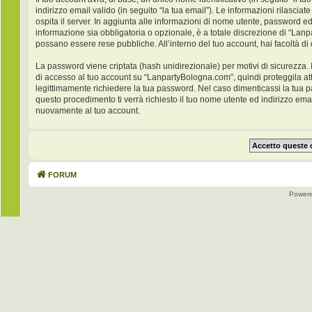
indirizzo email valido (in seguito “la tua email”). Le informazioni rilasci
ospita il server. In aggiunta alle informazioni di nome utente, password ed
informazione sia obbligatoria o opzionale, è a totale discrezione di “Lanpar
possano essere rese pubbliche. All’interno del tuo account, hai facoltà di
La password viene criptata (hash unidirezionale) per motivi di sicurezza. 
di accesso al tuo account su “LanpartyBologna.com”, quindi proteggila at
legittimamente richiedere la tua password. Nel caso dimenticassi la tua 
questo procedimento ti verrà richiesto il tuo nome utente ed indirizzo e
nuovamente al tuo account.
FORUM
Power