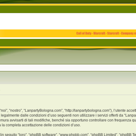
e
i”, “nostro”, “LanpartyBologna.com”, “http://lanpartybologna.com”), l’utente accet
o legalmente dalle condizioni d’uso seguenti non utilizzare i servizi offerti da “L
ra avvisarti di tali modifiche, benché sia opportuno controllare con frequenza qu
a la completa accettazione delle condizioni d’uso.
(in seguito “loro”, “phpBB software”, “www.phpbb.com”, “phpBB Limited”, “phpBB Te