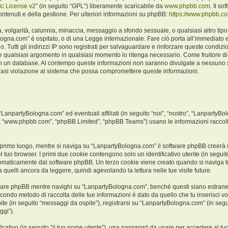
c License v2
” (in seguito “GPL”) liberamente scaricabile da
www.phpbb.com
. Il s
ntenuti e della gestione. Per ulteriori informazioni su phpBB:
https://www.phpbb.c
ità, volgarità, calunnia, minaccia, messaggio a sfondo sessuale, o qualsiasi altro ti
logna.com” è ospitato, o di una Legge internazionale. Fare ciò porta all’immediato e
o. Tutti gli indirizzi IP sono registrati per salvaguardare e rinforzare queste condiz
ere qualsiasi argomento in qualsiasi momento lo ritenga necessario. Come fruitore di
a in un database. Al contempo queste informazioni non saranno divulgate a nessuno
iasi violazione al sistema che possa compromettere queste informazioni.
npartyBologna.com” ed eventuali affiliati (in seguito “noi”, “nostro”, “LanpartyBo
e”, “www.phpbb.com”, “phpBB Limited”, “phpBB Teams”) usano le informazioni raccolt
 primo luogo, mentre si naviga su “LanpartyBologna.com” il software phpBB creerà un
l tuo browser. I primi due cookie contengono solo un identificativo utente (in seguito
tomaticamente dal software phpBB. Un terzo cookie viene creato quando si naviga t
 quelli ancora da leggere, quindi agevolando la lettura nelle tue visite future.
are phpBB mentre navighi su “LanpartyBologna.com”, benché questi siano estranei
 secondo metodo di raccolta delle tue informazioni è dato da quello che tu inserisci
ite (in seguito “messaggi da ospite”), registrarsi su “LanpartyBologna.com” (in segui
ggi”).
ficativo (in seguito “il tuo nome utente”), una password da usare per accedere al tu