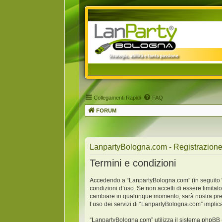
Collegamenti Rapidi
FAQ
FORUM
LanpartyBologna.com - Registrazion
Termini e condizioni
Accedendo a “LanpartyBologna.com” (in seguito “no
condizioni d’uso. Se non accetti di essere limitat
cambiare in qualunque momento, sarà nostra premu
l’uso dei servizi di “LanpartyBologna.com” implic
“LanpartyBologna.com” utilizza il sistema phpBB 