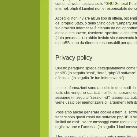
comunità web rilasciata sotto “
GNU General Publi
internet; phpBB Limited non è responsabile dei co
Accetti di non inviare alcun tipo di offesa, oscen
del proprio Stato, o dello Stato dove “LanpartyBo
tuo provider Internet se è ritenuto da noi opportun
diritto di rimuovere, riscrivere, spostare o chiud
(dato personale) tu abbia inviato sia conservat
o phpBB sono da ritenersi responsabili per quals
Privacy policy
Questo paragrafo spiega dettagliatamente come “La
phpBB (in seguito “essi”, “loro”, “phpBB softwar
effettuata (in seguito “le tue informazioni”).
Le tue informazioni sono raccolte in due modi. In
testo che vengono scaricati nei file temporanei de
sessione (in seguito “session-id”), assegnato au
viene usato per memorizzare gli argomenti letti da
Possiamo anche generare cookie esterni al softw
trattare solo quelli creati dal software phpBB. Il
limitati ad essi: inviare messaggi come utente osp
registrazione e l’accesso (in seguito “i tuoi messa
Il tuo account avrà, di base, un unico nome identi