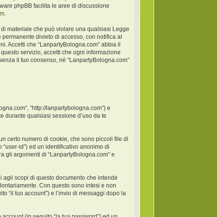
oftware phpBB facilita le aree di discussione
om
.
po di materiale che può violare una qualsiasi Legge
 permanente divieto di accesso, con notifica al
ioni. Accetti che “LanpartyBologna.com” abbia il
 questo servizio, accetti che ogni informazione
 senza il tuo consenso, né “LanpartyBologna.com”
logna.com”, “http://lanpartybologna.com”) e
e durante qualsiasi sessione d’uso da te
 certo numero di cookie, che sono piccoli file di
 “user-id”) ed un identificativo anonimo di
ra gli argomenti di “LanpartyBologna.com” e
 agli scopi di questo documento che intende
 volontariamente. Con questo sono intesi e non
to “il tuo account”) e l’invio di messaggi dopo la
o account (in seguito “la tua password”) ed un