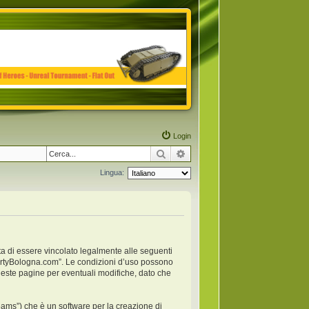
Login
Cerca
Ricerca avanzata
Lingua:
ta di essere vincolato legalmente alle seguenti
anpartyBologna.com”. Le condizioni d’uso possono
este pagine per eventuali modifiche, dato che
ams”) che è un software per la creazione di