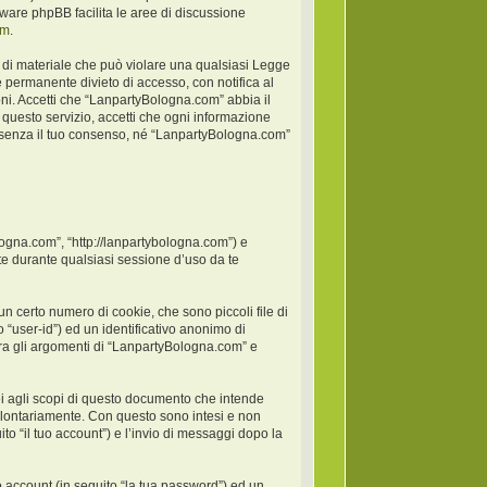
oftware phpBB facilita le aree di discussione
om
.
po di materiale che può violare una qualsiasi Legge
 permanente divieto di accesso, con notifica al
ioni. Accetti che “LanpartyBologna.com” abbia il
 questo servizio, accetti che ogni informazione
 senza il tuo consenso, né “LanpartyBologna.com”
logna.com”, “http://lanpartybologna.com”) e
e durante qualsiasi sessione d’uso da te
 certo numero di cookie, che sono piccoli file di
 “user-id”) ed un identificativo anonimo di
ra gli argomenti di “LanpartyBologna.com” e
 agli scopi di questo documento che intende
 volontariamente. Con questo sono intesi e non
to “il tuo account”) e l’invio di messaggi dopo la
o account (in seguito “la tua password”) ed un