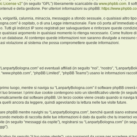
c License v2
” (in seguito “GPL”) liberamente scaricabile da
www.phpbb.com
. Il s
ntenuti e della gestione. Per ulteriori informazioni su phpBB:
https://www.phpbb.c
ità, volgarità, calunnia, minaccia, messaggio a sfondo sessuale, o qualsiasi altro ti
logna.com” è ospitato, o di una Legge internazionale. Fare ciò porta all’immediato e
o. Tutti gli indirizzi IP sono registrati per salvaguardare e rinforzare queste condiz
ere qualsiasi argomento in qualsiasi momento lo ritenga necessario. Come fruitore di
a in un database. Al contempo queste informazioni non saranno divulgate a nessuno
iasi violazione al sistema che possa compromettere queste informazioni.
npartyBologna.com” ed eventuali affiliati (in seguito “noi”, “nostro”, “LanpartyBo
e”, “www.phpbb.com”, “phpBB Limited”, “phpBB Teams”) usano le informazioni raccolt
 primo luogo, mentre si naviga su “LanpartyBologna.com” il software phpBB creerà un
l tuo browser. I primi due cookie contengono solo un identificativo utente (in seguito
tomaticamente dal software phpBB. Un terzo cookie viene creato quando si naviga t
 quelli ancora da leggere, quindi agevolando la lettura nelle tue visite future.
are phpBB mentre navighi su “LanpartyBologna.com”, benché questi siano estranei
 secondo metodo di raccolta delle tue informazioni è dato da quello che tu inserisci
ite (in seguito “messaggi da ospite”), registrarsi su “LanpartyBologna.com” (in segui
ggi”).
ficativo (in seguito “il tuo nome utente”), una password da usare per accedere al tu