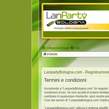
Collegamenti Rapidi
FAQ
FORUM
LanpartyBologna.com - Registrazion
Termini e condizioni
Accedendo a “LanpartyBologna.com” (in seguito “no
condizioni d’uso. Se non accetti di essere limitat
cambiare in qualunque momento, sarà nostra premu
l’uso dei servizi di “LanpartyBologna.com” implic
“LanpartyBologna.com” utilizza il sistema phpBB 