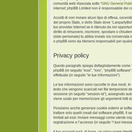
comunità web rilasciata sotto “
GNU General Publi
internet; phpBB Limited non è responsabile dei co
Accetti di non inviare alcun tipo di offesa, oscen
del proprio Stato, o dello Stato dove “LanpartyBo
tuo provider Internet se è ritenuto da noi opportun
diritto di rimuovere, riscrivere, spostare o chiud
(dato personale) tu abbia inviato sia conservat
o phpBB sono da ritenersi responsabili per quals
Privacy policy
Questo paragrafo spiega dettagliatamente come “La
phpBB (in seguito “essi”, “loro”, “phpBB softwar
effettuata (in seguito “le tue informazioni”).
Le tue informazioni sono raccolte in due modi. In
testo che vengono scaricati nei file temporanei de
sessione (in seguito “session-id”), assegnato au
viene usato per memorizzare gli argomenti letti da
Possiamo anche generare cookie esterni al softw
trattare solo quelli creati dal software phpBB. Il
limitati ad essi: inviare messaggi come utente osp
registrazione e l’accesso (in seguito “i tuoi messa
Il tuo account avrà, di base, un unico nome identi