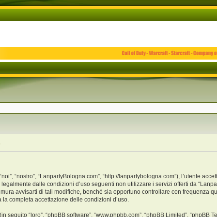
e
i”, “nostro”, “LanpartyBologna.com”, “http://lanpartybologna.com”), l’utente accet
o legalmente dalle condizioni d’uso seguenti non utilizzare i servizi offerti da “L
ra avvisarti di tali modifiche, benché sia opportuno controllare con frequenza qu
a la completa accettazione delle condizioni d’uso.
(in seguito “loro”, “phpBB software”, “www.phpbb.com”, “phpBB Limited”, “phpBB Te