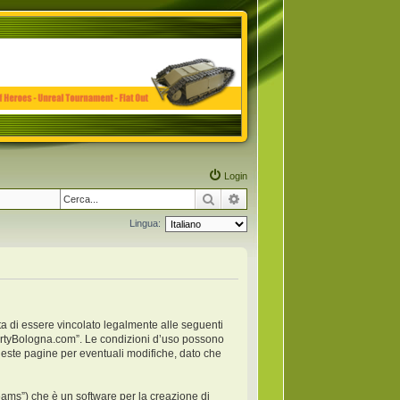
Login
Cerca
Ricerca avanzata
Lingua:
ta di essere vincolato legalmente alle seguenti
anpartyBologna.com”. Le condizioni d’uso possono
este pagine per eventuali modifiche, dato che
ams”) che è un software per la creazione di