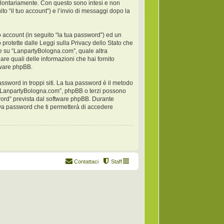
 volontariamente. Con questo sono intesi e non
to “il tuo account”) e l’invio di messaggi dopo la
o account (in seguito “la tua password”) ed un
 protette dalle Leggi sulla Privacy dello Stato che
one su “LanpartyBologna.com”, quale altra
nare quali delle informazioni che hai fornito
ftware phpBB.
ssword in troppi siti. La tua password è il metodo
i “LanpartyBologna.com”, phpBB o terzi possono
word” prevista dal software phpBB. Durante
ova password che ti permetterà di accedere
Contattaci
Staff