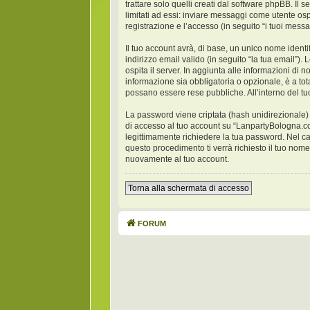
trattare solo quelli creati dal software phpBB. Il
limitati ad essi: inviare messaggi come utente osp
registrazione e l’accesso (in seguito “i tuoi messa
Il tuo account avrà, di base, un unico nome identi
indirizzo email valido (in seguito “la tua email”)
ospita il server. In aggiunta alle informazioni di
informazione sia obbligatoria o opzionale, è a tota
possano essere rese pubbliche. All’interno del tu
La password viene criptata (hash unidirezionale) p
di accesso al tuo account su “LanpartyBologna.co
legittimamente richiedere la tua password. Nel c
questo procedimento ti verrà richiesto il tuo no
nuovamente al tuo account.
Torna alla schermata di accesso
FORUM