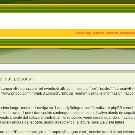
i dati personali
npartyBologna.com” ed eventuali affiliati (in seguito “noi”, “nostro”, “LanpartyBo
e”, “www.phpbb.com”, “phpBB Limited”, “phpBB Teams”) usano le informazioni raccolt
 primo luogo, mentre si naviga su “LanpartyBologna.com” il software phpBB creerà un
l tuo browser. I primi due cookie contengono solo un identificativo utente (in seguito
tomaticamente dal software phpBB. Un terzo cookie viene creato quando si naviga t
 quelli ancora da leggere, quindi agevolando la lettura nelle tue visite future.
are phpBB mentre navighi su “LanpartyBologna.com”, benché questi siano estranei