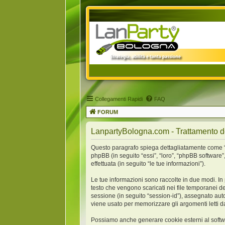
Collegamenti Rapidi
FAQ
FORUM
LanpartyBologna.com - Trattamento de
Questo paragrafo spiega dettagliatamente come “La
phpBB (in seguito “essi”, “loro”, “phpBB softwar
effettuata (in seguito “le tue informazioni”).
Le tue informazioni sono raccolte in due modi. In
testo che vengono scaricati nei file temporanei de
sessione (in seguito “session-id”), assegnato au
viene usato per memorizzare gli argomenti letti da
Possiamo anche generare cookie esterni al softw