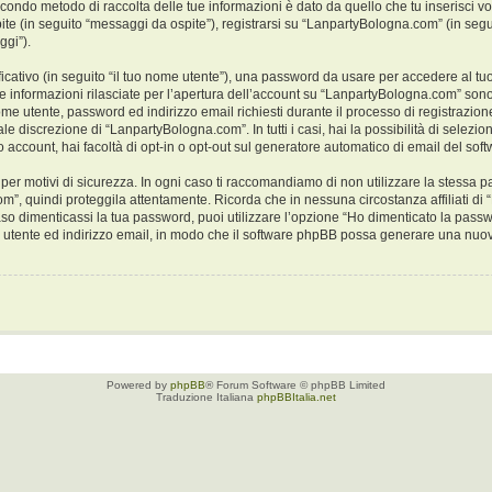
 secondo metodo di raccolta delle tue informazioni è dato da quello che tu inserisci
ite (in seguito “messaggi da ospite”), registrarsi su “LanpartyBologna.com” (in segui
ggi”).
ficativo (in seguito “il tuo nome utente”), una password da usare per accedere al tu
. Le informazioni rilasciate per l’apertura dell’account su “LanpartyBologna.com” sono
 nome utente, password ed indirizzo email richiesti durante il processo di registrazi
le discrezione di “LanpartyBologna.com”. In tutti i casi, hai la possibilità di selezio
o account, hai facoltà di opt-in o opt-out sul generatore automatico di email del so
er motivi di sicurezza. In ogni caso ti raccomandiamo di non utilizzare la stessa pa
m”, quindi proteggila attentamente. Ricorda che in nessuna circostanza affiliati d
aso dimenticassi la tua password, puoi utilizzare l’opzione “Ho dimenticato la pass
me utente ed indirizzo email, in modo che il software phpBB possa generare una nu
Powered by
phpBB
® Forum Software © phpBB Limited
Traduzione Italiana
phpBBItalia.net