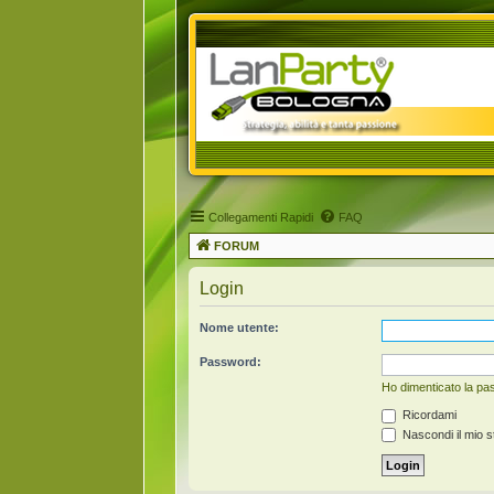
Collegamenti Rapidi
FAQ
FORUM
Login
Nome utente:
Password:
Ho dimenticato la p
Ricordami
Nascondi il mio s