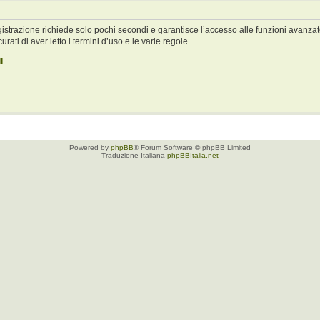
registrazione richiede solo pochi secondi e garantisce l’accesso alle funzioni avan
urati di aver letto i termini d’uso e le varie regole.
i
Powered by
phpBB
® Forum Software © phpBB Limited
Traduzione Italiana
phpBBItalia.net