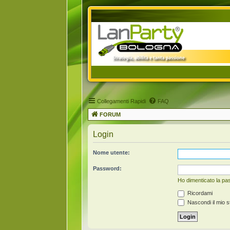
Collegamenti Rapidi
FAQ
FORUM
Login
Nome utente:
Password:
Ho dimenticato la p
Ricordami
Nascondi il mio s