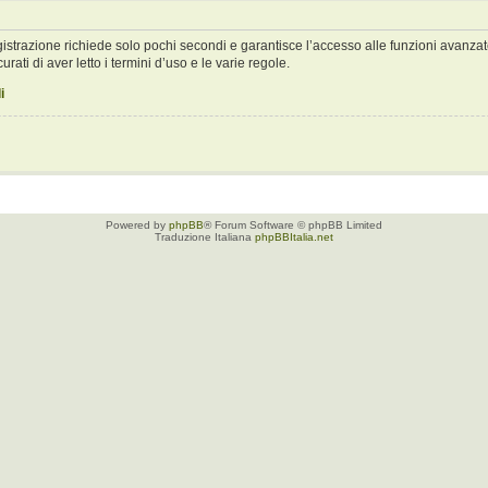
registrazione richiede solo pochi secondi e garantisce l’accesso alle funzioni avan
urati di aver letto i termini d’uso e le varie regole.
i
Powered by
phpBB
® Forum Software © phpBB Limited
Traduzione Italiana
phpBBItalia.net