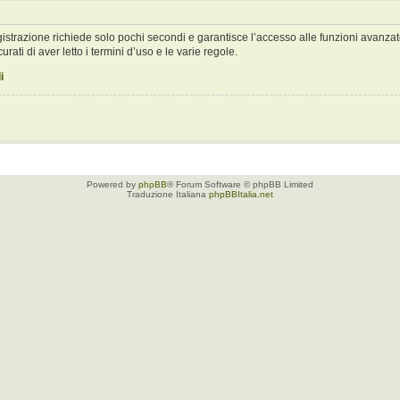
registrazione richiede solo pochi secondi e garantisce l’accesso alle funzioni avan
urati di aver letto i termini d’uso e le varie regole.
i
Powered by
phpBB
® Forum Software © phpBB Limited
Traduzione Italiana
phpBBItalia.net