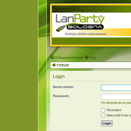
Collegamenti Rapidi
FAQ
FORUM
Login
Nome utente:
Password:
Ho dimenticato la p
Ricordami
Nascondi il mio s