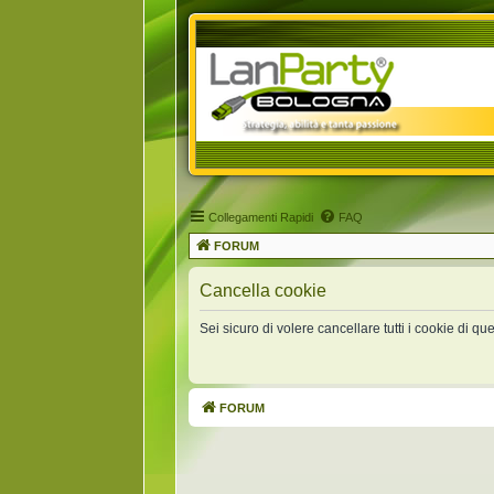
Collegamenti Rapidi
FAQ
FORUM
Cancella cookie
Sei sicuro di volere cancellare tutti i cookie di q
FORUM