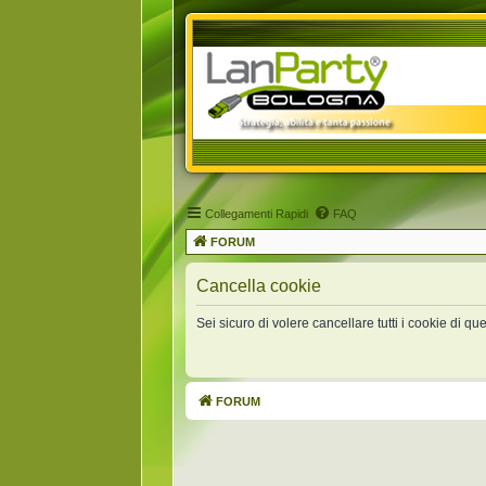
Collegamenti Rapidi
FAQ
FORUM
Cancella cookie
Sei sicuro di volere cancellare tutti i cookie di q
FORUM